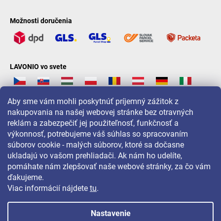
Možnosti doručenia
LAVONIO vo svete
Aby sme vám mohli poskytnúť príjemný zážitok z
nakupovania na našej webovej stránke bez otravných
reklám a zabezpečiť jej použiteľnosť, funkčnosť a
Pre akcie, súťaže a zľavy nás sledujte na:
výkonnosť, potrebujeme váš súhlas so spracovaním
súborov cookie - malých súborov, ktoré sa dočasne
ukladajú vo vašom prehliadači. Ak nám ho udelíte,
pomáhate nám zlepšovať naše webové stránky, za čo vám
ďakujeme.
Viac informácií nájdete
tu
.
Nastavenie