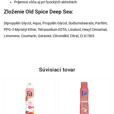
Príjemná vôňa aj pri fyzických aktivitách.
Zloženie Old Spice Deep Sea:
Dipropylén Glycol, Aqua, Propylén Glycol, Sodiumstearate, Parfém,
PPG-3 Myristyl Ether, Tetrasodium EDTA, Linalool, Hexyl Cinnamal,
Limonene, Coumarin, Geraniol, Citronellol, Citral, CI 61565.
Súvisiaci tovar