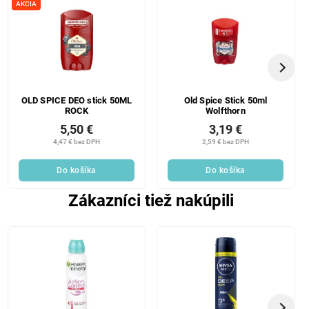
AKCIA
OLD SPICE DEO stick 50ML
Old Spice Stick 50ml
ROCK
Wolfthorn
5,50 €
3,19 €
4,47 € bez DPH
2,59 € bez DPH
Do košíka
Do košíka
Zákazníci tiež nakúpili