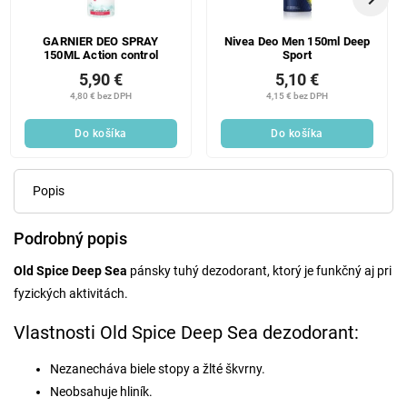
GARNIER DEO SPRAY
Nivea Deo Men 150ml Deep
150ML Action control
Sport
5,90 €
5,10 €
4,80 € bez DPH
4,15 € bez DPH
Do košíka
Do košíka
Popis
Podrobný popis
Old Spice Deep Sea
pánsky tuhý dezodorant, ktorý je funkčný aj pri
fyzických aktivitách.
Vlastnosti Old Spice Deep Sea dezodorant:
Nezanecháva biele stopy a žlté škvrny.
Neobsahuje hliník.