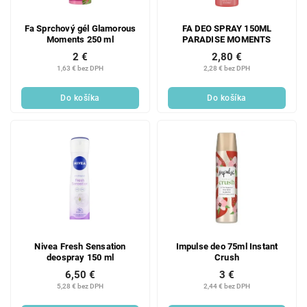
Fa Sprchový gél Glamorous
FA DEO SPRAY 150ML
Moments 250 ml
PARADISE MOMENTS
2 €
2,80 €
1,63 € bez DPH
2,28 € bez DPH
Do košíka
Do košíka
Nivea Fresh Sensation
Impulse deo 75ml Instant
deospray 150 ml
Crush
6,50 €
3 €
5,28 € bez DPH
2,44 € bez DPH