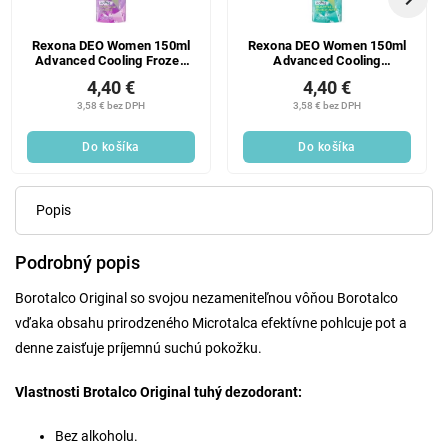
Rexona DEO Women 150ml
Rexona DEO Women 150ml
Advanced Cooling Frozen
Advanced Cooling
Acai & Jasmine Ks
Eucalyptus & Coconut
4,40 €
4,40 €
Water Ks
3,58 € bez DPH
3,58 € bez DPH
Do košíka
Do košíka
Popis
Podrobný popis
Borotalco Original so svojou nezameniteľnou vôňou Borotalco
vďaka obsahu prirodzeného Microtalca efektívne pohlcuje pot a
denne zaisťuje príjemnú suchú pokožku.
Vlastnosti Brotalco Original tuhý dezodorant:
Bez alkoholu.