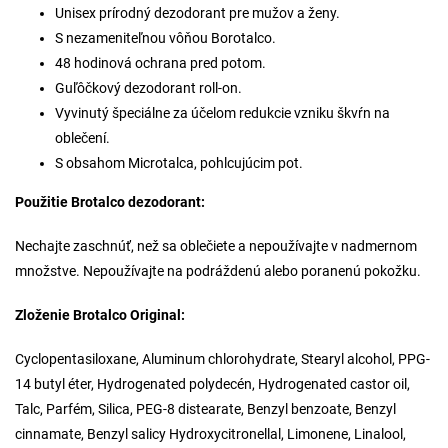
Unisex prírodný dezodorant pre mužov a ženy.
S nezameniteľnou vôňou Borotalco.
48 hodinová ochrana pred potom.
Guľôčkový dezodorant roll-on.
Vyvinutý špeciálne za účelom redukcie vzniku škvŕn na
oblečení.
S obsahom Microtalca, pohlcujúcim pot.
Použitie Brotalco dezodorant:
Nechajte zaschnúť, než sa oblečiete a nepoužívajte v nadmernom
množstve. Nepoužívajte na podráždenú alebo poranenú pokožku.
Zloženie Brotalco Original:
Cyclopentasiloxane, Aluminum chlorohydrate, Stearyl alcohol, PPG-
14 butyl éter, Hydrogenated polydecén, Hydrogenated castor oil,
Talc, Parfém, Silica, PEG-8 distearate, Benzyl benzoate, Benzyl
cinnamate, Benzyl salicy Hydroxycitronellal, Limonene, Linalool,