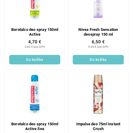
Borotalco deo spray 150ml
Nivea Fresh Sensation
Active
deospray 150 ml
4,70 €
6,50 €
3,82 € bez DPH
5,28 € bez DPH
Do košíka
Do košíka
Borotalco deo spray 150ml
Impulse deo 75ml Instant
Active Sea
Crush