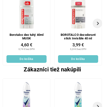
Borotalco deo tuhý 40ml
BOROTALCO dezodorant
MUSK
stick Invisible 40 ml
4,60 €
3,99 €
3,74 € bez DPH
3,24 € bez DPH
Do košíka
Do košíka
Zákazníci tiež nakúpili