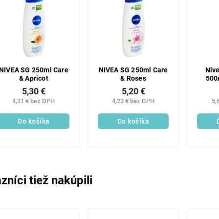
NIVEA SG 250ml Care
NIVEA SG 250ml Care
Niv
& Apricot
& Roses
500
5,30 €
5,20 €
4,31 € bez DPH
4,23 € bez DPH
5,
Do košíka
Do košíka
zníci tiež nakúpili