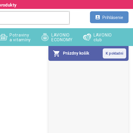
produkty
Kontakt
Veľkoobchod
Prihlásenie
Potraviny
LAVONIO
LAVONIO
a vitamíny
ECONOMY
club
Prázdny košík
B
o
č
n
ý
p
a
n
e
l