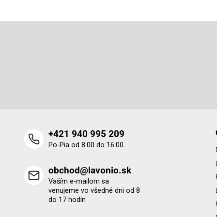
Z
á
p
Odoberať newsletter
ä
t
Vložte svoj e-mail a my Vám budeme zasielať informácie o 
i
produktoch na našom e-shope.
e
+421 940 995 209
Po-Pia od 8:00 do 16:00
obchod@lavonio.sk
Vaším e-mailom sa
venujeme vo všedné dni od 8
do 17 hodín