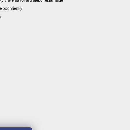
y vrátenia tovaru alebo reklamácie
é podmienky
á