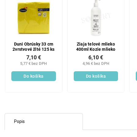
Duni Obrúsky 33 cm
Ziaja telové mlieko
2vrstvové žlté 125 ks
400ml Kozie mlieko
7,10 €
6,10 €
5,77 € bez DPH
4,96 € bez DPH
Do košíka
Do košíka
Popis