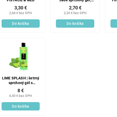
PISTÁCIE & MED
Jade sprchový gél,
Fi
400 ml
3,30 €
2,70 €
2,68 € bez DPH
2,20 € bez DPH
Do košíka
Do košíka
LIME SPLASH | šetrný
sprchový gél s
glycerínom | 420 ml |
8 €
FRUITY EDITION
6,50 € bez DPH
Do košíka