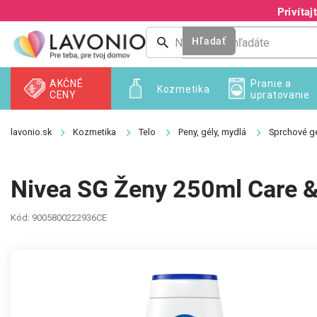
Prejsť
Privíta
na
obsah
Hľadať
AKČNÉ
Pranie a
Kozmetika
CENY
upratovanie
Kozmetika
Telo
Peny, gély, mydlá
Sprchové gé
Nivea SG Ženy 250ml Care 
Kód:
9005800222936CE