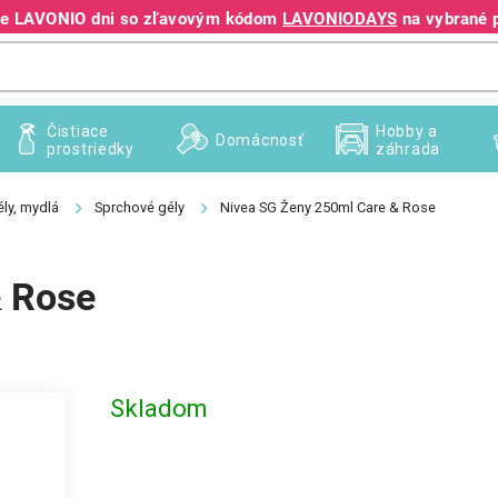
jte LAVONIO dni so zľavovým kódom
LAVONIODAYS
na vybrané 
+421 940 995 209
Čistiace
Hobby a
Domácnosť
prostriedky
záhrada
ly, mydlá
Sprchové gély
Nivea SG Ženy 250ml Care & Rose
& Rose
Skladom