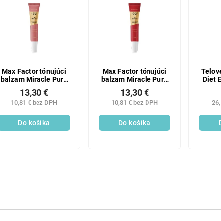
Max Factor tónujúci
Max Factor tónujúci
Telov
balzam Miracle Pure
balzam Miracle Pure
Diet 
50
30
13,30 €
13,30 €
10,81 € bez DPH
10,81 € bez DPH
26,
Do košíka
Do košíka