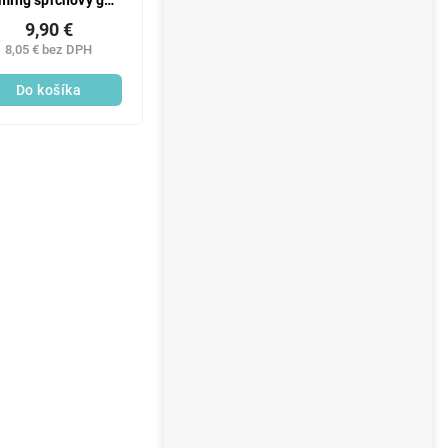
rming sprchový gél
700 ml
9,90 €
8,05 € bez DPH
Do košíka