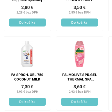
FLOWER BURST
Sapphire sprchový
(limited edition)
gél, 400 ml
3,50 €
2,80 €
2,85 € bez DPH
2,28 € bez DPH
Do košíka
Do košíka
FA SPRCH. GÉL 750
PALMOLIVE SPR.GEL
COCONUT MILK
THERMAL SPA
GENTLE MESSAGE
7,30 €
3,60 €
250 ML
5,93 € bez DPH
2,93 € bez DPH
Do košíka
Do košíka