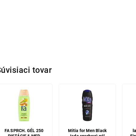
úvisiaci tovar
FA SPRCH. GÉL 250
Mitia for Men Black
l