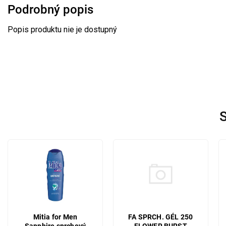
Podrobný popis
Popis produktu nie je dostupný
S
FA SPRCH. GÉL 250
Mitia for Men