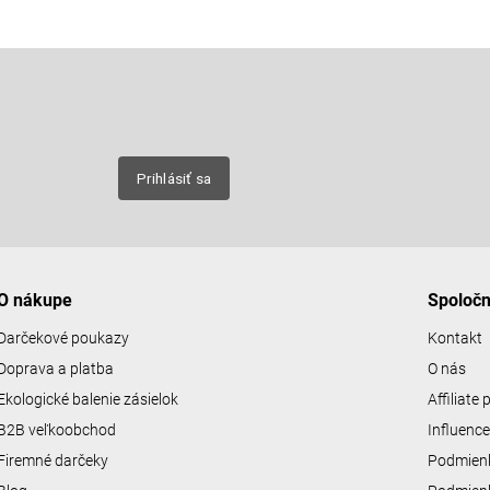
Email
nových
Prihlásiť sa
O nákupe
Spoloč
Darčekové poukazy
Kontakt
Doprava a platba
O nás
Ekologické balenie zásielok
Affiliate
B2B veľkoobchod
Influenc
Firemné darčeky
Podmienk