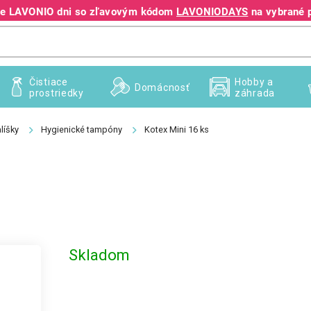
jte LAVONIO dni so zľavovým kódom
LAVONIODAYS
na vybrané 
+421 940 995 209
Čistiace
Hobby a
Domácnosť
prostriedky
záhrada
líšky
Hygienické tampóny
Kotex Mini 16 ks
Skladom