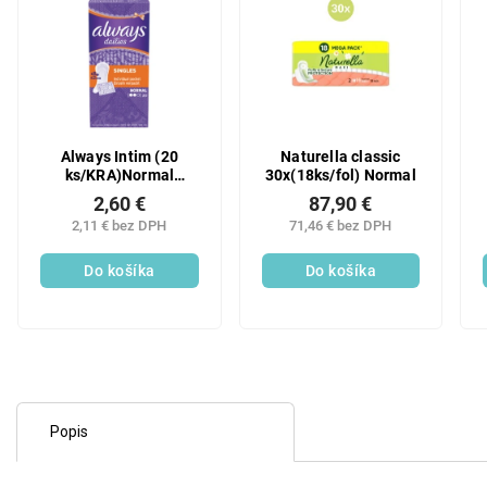
Always Intim (20
Naturella classic
ks/KRA)Normal
30x(18ks/fol) Normal
wrapped
2,60 €
87,90 €
2,11 € bez DPH
71,46 € bez DPH
Do košíka
Do košíka
Popis