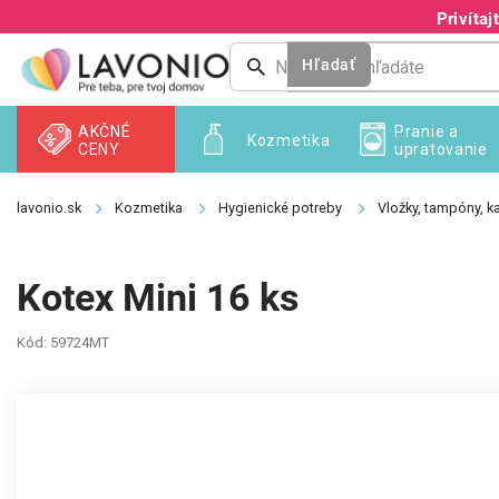
Prejsť
Privíta
na
obsah
Hľadať
AKČNÉ
Pranie a
Kozmetika
CENY
upratovanie
Kozmetika
Hygienické potreby
Vložky, tampóny, ka
Kotex Mini 16 ks
Kód:
59724MT