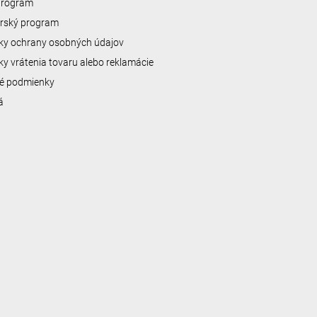
 program
erský program
y ochrany osobných údajov
y vrátenia tovaru alebo reklamácie
é podmienky
á