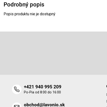
Podrobný popis
Popis produktu nie je dostupný
Z
á
p
ä
Odoberať newsletter
t
i
e
+421 940 995 209
Po-Pia od 8:00 do 16:00
obchod@lavonio.sk