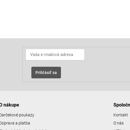
Prihlásiť sa
O nákupe
Spoloč
Darčekové poukazy
Kontakt
Doprava a platba
O nás