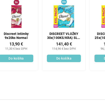
Discreet Intímky
DISCREET VLOŽKY
DISC
9x20ks Normal
30x(100KS/KRA) SLIP
25x(1
SPRING
13,90 €
141,40 €
11,30 € bez DPH
114,96 € bez DPH
96,
Do košíka
Do košíka