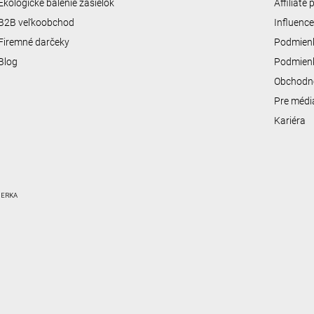
Ekologické balenie zásielok
Affiliate
B2B veľkoobchod
Influenc
Firemné darčeky
Podmienk
Blog
Podmienk
Obchodn
Pre médi
Kariéra