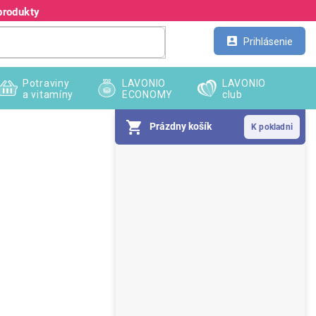
produkty
Kontakt
Veľkoobchod
Prihlásenie
Potraviny
LAVONIO
LAVONIO
a vitamíny
ECONOMY
club
Prázdny košík
B
o
č
n
ý
p
a
n
e
l