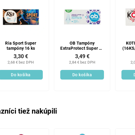
Ria Sport Super
OB Tampóny
KOT
tampóny 16 ks
ExtraProtect Super 16
(16KS
ks
3,30 €
3,49 €
2,68 € bez DPH
2,84 € bez DPH
2,
Do košíka
Do košíka
zníci tiež nakúpili