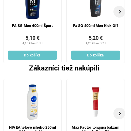
FA SG Men 400ml Šport
Fa SG 400ml Men Kick Off
5,10 €
5,20 €
4,15 € bez DPH
4,23 € bez DPH
Do košíka
Do košíka
Zákazníci tiež nakúpili
NIVEA telové mlieko 250ml
Max Factor tónujúci balzam