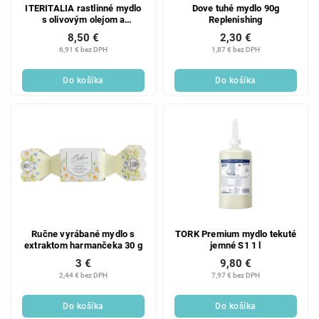
ITERITALIA rastlinné mydlo
Dove tuhé mydlo 90g
s olivovým olejom a
Replenishing
bambuckým maslom -
8,50 €
2,30 €
jazmín a santalové drevo,
6,91 € bez DPH
1,87 € bez DPH
175 g
Do košíka
Do košíka
Ručne vyrábané mydlo s
TORK Premium mydlo tekuté
extraktom harmančeka 30 g
jemné S1 1 l
3 €
9,80 €
2,44 € bez DPH
7,97 € bez DPH
Do košíka
Do košíka