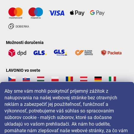
Možnosti doručenia
LAVONIO vo svete
Aby sme vám mohli poskytnúť príjemný zážitok z
nakupovania na našej webovej stránke bez otravných
reklám a zabezpečiť jej použiteľnosť, funkčnosť a
Pre akcie, súťaže a zľavy nás sledujte na:
výkonnosť, potrebujeme váš súhlas so spracovaním
súborov cookie - malých súborov, ktoré sa dočasne
ukladajú vo vašom prehliadači. Ak nám ho udelíte,
pomáhate nám zlepšovať naše webové stránky, za čo vám