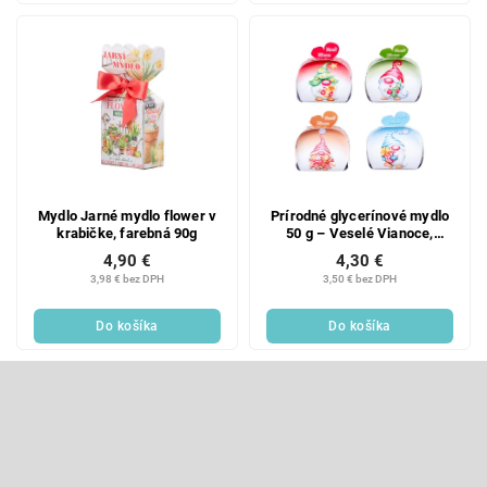
Mydlo Jarné mydlo flower v
Prírodné glycerínové mydlo
krabičke, farebná 90g
50 g – Veselé Vianoce,
škriatok v krabičke (mix
4,90 €
4,30 €
farieb)
3,98 € bez DPH
3,50 € bez DPH
Do košíka
Do košíka
Z
á
p
Odoberať newsletter
ä
t
Vložte svoj e-mail a my Vám budeme zasielať informácie o nových
produktoch na našom e-shope.