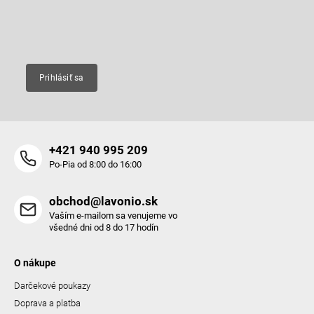
i
e
Email
Prihlásiť sa
+421 940 995 209
Po-Pia od 8:00 do 16:00
obchod@lavonio.sk
Vaším e-mailom sa venujeme vo
všedné dni od 8 do 17 hodín
O nákupe
Darčekové poukazy
Doprava a platba