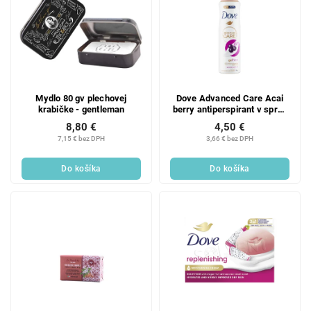
Mydlo 80 gv plechovej
Dove Advanced Care Acai
krabičke - gentleman
berry antiperspirant v spreji
150 ml
8,80 €
4,50 €
7,15 € bez DPH
3,66 € bez DPH
Do košíka
Do košíka