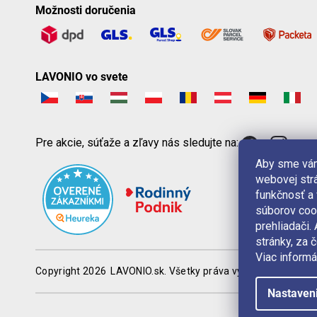
Možnosti doručenia
LAVONIO vo svete
Pre akcie, súťaže a zľavy nás sledujte na:
Aby sme vám
webovej strá
funkčnosť a
súborov coo
prehliadači
stránky, za 
Viac informá
Copyright 2026
LAVONIO.sk
. Všetky práva vyhradené.
Nastaven