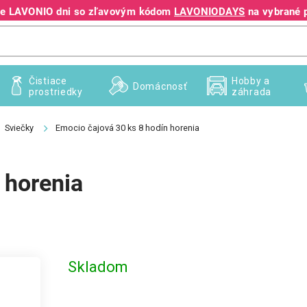
jte LAVONIO dni so zľavovým kódom
LAVONIODAYS
na vybrané 
+421 940 995 209
Čistiace
Hobby a
Domácnosť
prostriedky
záhrada
Sviečky
Emocio čajová 30 ks 8 hodín horenia
 horenia
Skladom