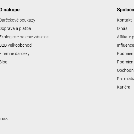
O nákupe
Spoloč
Darčekové poukazy
Kontakt
Doprava a platba
O nás
Ekologické balenie zásielok
Affiliate
B2B veľkoobchod
Influenc
Firemné darčeky
Podmienk
Blog
Podmienk
Obchodn
Pre médi
Kariéra