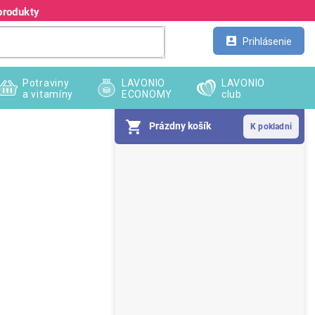
produkty
Kontakt
Veľkoobchod
Prihlásenie
Potraviny
LAVONIO
LAVONIO
a vitamíny
ECONOMY
club
Prázdny košík
B
o
č
n
ý
p
a
n
e
l