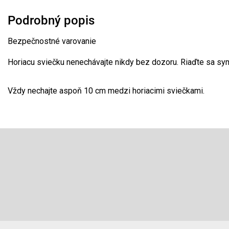
Podrobný popis
Bezpečnostné varovanie
Horiacu sviečku nenechávajte nikdy bez dozoru. Riaďte sa sym
Vždy nechajte aspoň 10 cm medzi horiacimi sviečkami.
Z
á
p
Odoberať newsletter
ä
t
Vložte svoj e-mail a my Vám budeme zasielať informácie o 
i
produktoch na našom e-shope.
e