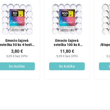
Emocio čajová
Emocio čajová
sviečka 50 ks 4 hodín
sviečka 100 ks 8
/Bisp
horenia
hodín horenia
sv
3,80 €
11,80 €
3,09 € bez DPH
9,59 € bez DPH
5,
Do košíka
Do košíka