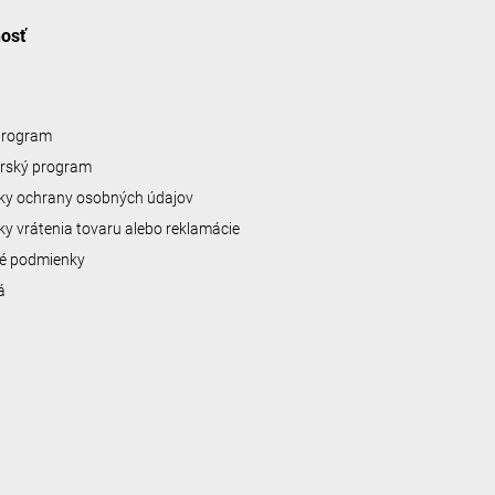
nosť
 program
erský program
y ochrany osobných údajov
y vrátenia tovaru alebo reklamácie
é podmienky
á