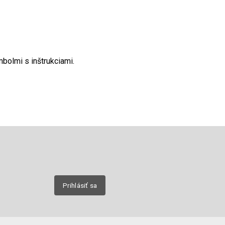
bolmi s inštrukciami.
Email
nových
Prihlásiť sa