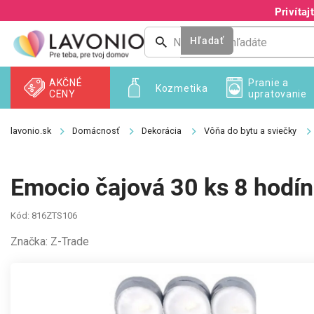
Prejsť
Privíta
na
obsah
Hľadať
AKČNÉ
Pranie a
Kozmetika
CENY
upratovanie
Domácnosť
Dekorácia
Vôňa do bytu a sviečky
Emocio čajová 30 ks 8 hodín
Kód:
816ZTS106
Značka:
Z-Trade