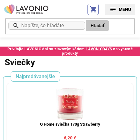
Prejsť
na
obsah
Hľadať
Privítajte LAVONIO dni so zľavovým kódom
LAVONIODAYS
na vybrané
produkty
Sviečky
Najpredávanejšie
Q Home sviečka 170g Strawberry
6,20 €