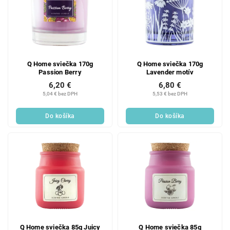
Q Home sviečka 170g
Q Home sviečka 170g
Passion Berry
Lavender motív
6,20 €
6,80 €
5,04 € bez DPH
5,53 € bez DPH
Do košíka
Do košíka
Q Home sviečka 85g Juicy
Q Home sviečka 85g