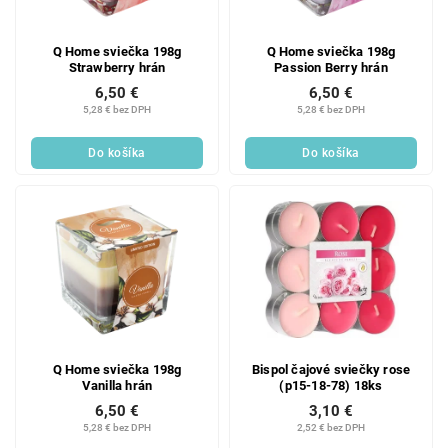
Q Home sviečka 198g
Q Home sviečka 198g
Strawberry hrán
Passion Berry hrán
6,50 €
6,50 €
5,28 € bez DPH
5,28 € bez DPH
Do košíka
Do košíka
Q Home sviečka 198g
Bispol čajové sviečky rose
Vanilla hrán
(p15-18-78) 18ks
6,50 €
3,10 €
5,28 € bez DPH
2,52 € bez DPH