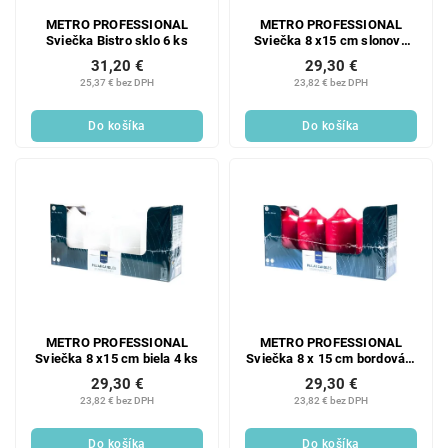
METRO PROFESSIONAL
METRO PROFESSIONAL
Sviečka Bistro sklo 6 ks
Sviečka 8 x15 cm slonová
kosť 4 ks
31,20 €
29,30 €
25,37 € bez DPH
23,82 € bez DPH
Do košíka
Do košíka
METRO PROFESSIONAL
METRO PROFESSIONAL
Sviečka 8 x15 cm biela 4 ks
Sviečka 8 x 15 cm bordová 4
ks
29,30 €
29,30 €
23,82 € bez DPH
23,82 € bez DPH
Do košíka
Do košíka