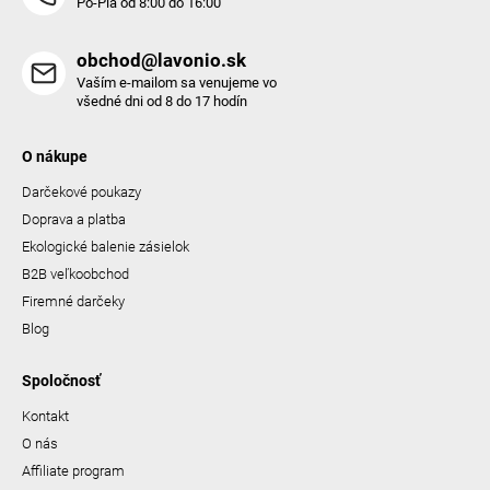
Po-Pia od 8:00 do 16:00
obchod@lavonio.sk
Vaším e-mailom sa venujeme vo
všedné dni od 8 do 17 hodín
O nákupe
Darčekové poukazy
Doprava a platba
Ekologické balenie zásielok
B2B veľkoobchod
Firemné darčeky
Blog
Spoločnosť
Kontakt
O nás
Affiliate program