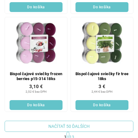
Do košíka
Do košíka
Bispol čajové sviečky frozen
Bispol čajové sviečky fir tree
berries p15-314 18ks
18ks
3,10 €
3 €
2,52 € bez DPH
2,44 € bez DPH
Do košíka
Do košíka
NAČÍTAŤ 50 ĎALŠÍCH
1
13