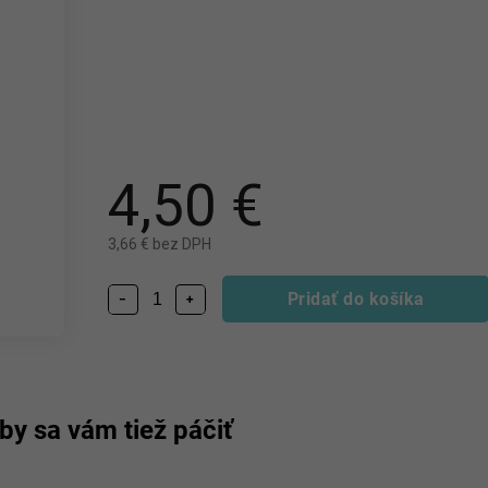
4,50 €
3,66 € bez DPH
Pridať do košíka
−
+
by sa vám tiež páčiť