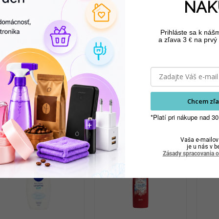
NÁK
Prihláste sa k náš
a zľava 3
na prvý 
€
Chcem zľa
*Platí pri nákupe nad 30
úvisiaci tovar
Vaša e-mailov
je u nás v b
Zásady spracovania 