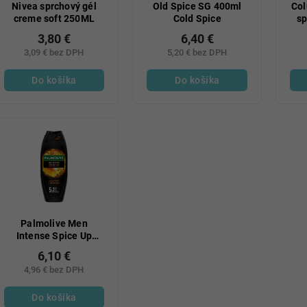
Nivea sprchový gél
Old Spice SG 400ml
Col
creme soft 250ML
Cold Spice
sp
3,80 €
6,40 €
3,09 € bez DPH
5,20 € bez DPH
Do košíka
Do košíka
Palmolive Men
Intense Spice Up
sprchový gél pre
6,10 €
mužov 500 ml
4,96 € bez DPH
Do košíka