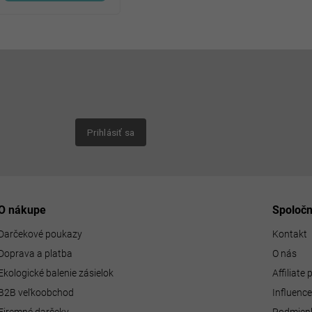
Email
nových
Prihlásiť sa
O nákupe
Spoloč
Darčekové poukazy
Kontakt
Doprava a platba
O nás
Ekologické balenie zásielok
Affiliate
B2B veľkoobchod
Influenc