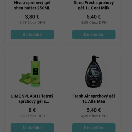
Nivea sprchový gél
Deep Fresh sprchový
shea butter 250ML
gél 1L Goat Milk
3,80 €
5,40 €
3,09 € bez DPH
4,39 € bez DPH
Do košíka
Do košíka
LIME SPLASH | šetrný
Fresh Air sprchový gél
sprchový gél s
1L Alfa Man
glycerínom | 420 ml |
8 €
5,40 €
FRUITY EDITION
6,50 € bez DPH
4,39 € bez DPH
Do košíka
Do košíka