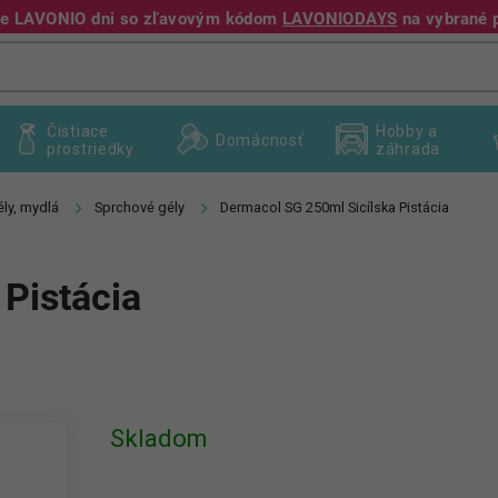
jte LAVONIO dni so zľavovým kódom
LAVONIODAYS
na vybrané 
+421 940 995 209
Čistiace
Hobby a
Domácnosť
prostriedky
záhrada
ly, mydlá
Sprchové gély
Dermacol SG 250ml Sicílska Pistácia
Pistácia
Skladom