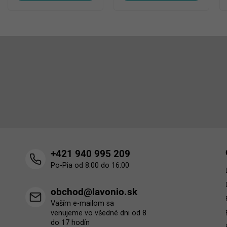
Z
á
p
Odoberať newsletter
ä
t
Vložte svoj e-mail a my Vám budeme zasielať informácie o 
i
produktoch na našom e-shope.
e
+421 940 995 209
Po-Pia od 8:00 do 16:00
obchod@lavonio.sk
Vaším e-mailom sa
venujeme vo všedné dni od 8
do 17 hodín