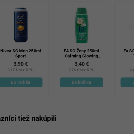
Nivea SG Men 250ml
FA SG Ženy 250ml
Fa S
Šport
Calming Glowing
Gardenia Ks
3,90 €
3,40 €
3,17 € bez DPH
2,76 € bez DPH
2,
Do košíka
Do košíka
zníci tiež nakúpili