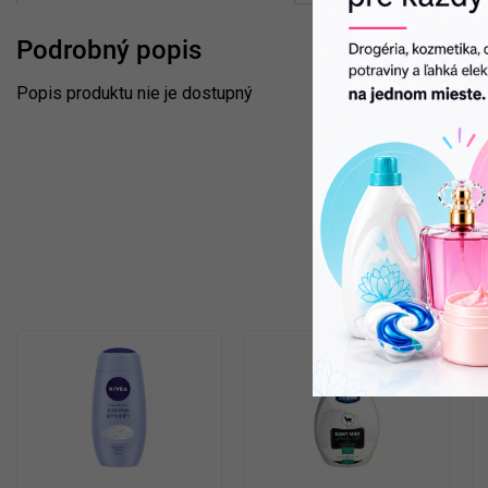
Podrobný popis
Popis produktu nie je dostupný
S