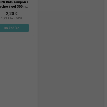
utti Kids šampón +
rchový gél 300ml
2v1 Wildberry
2,20 €
1,79 € bez DPH
Do košíka