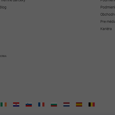
Firemné darčeky
Podmienk
Blog
Podmienk
Obchodn
Pre médi
Kariéra