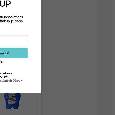
UP
mu newsletteru
nákup je Vaša.
vu 3 €
 €
á adresa
ezpečí.
osobných údajov