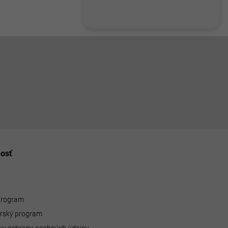
nosť
 program
erský program