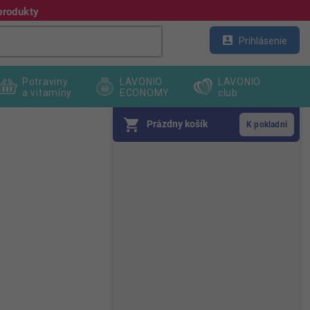
produkty
Kontakt
Veľkoobchod
Prihlásenie
Potraviny
LAVONIO
LAVONIO
a vitamíny
ECONOMY
club
Prázdny košík
B
o
č
n
ý
p
a
n
e
l