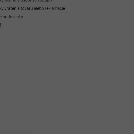
y ochrany osobných údajov
y vrátenia tovaru alebo reklamácie
é podmienky
á