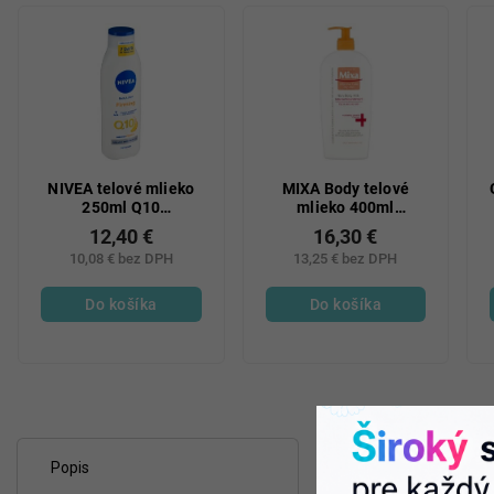
NIVEA telové mlieko
MIXA Body telové
250ml Q10
mlieko 400ml
spevňujúce
Regeneračný
12,40 €
16,30 €
10,08 € bez DPH
13,25 € bez DPH
Do košíka
Do košíka
Popis