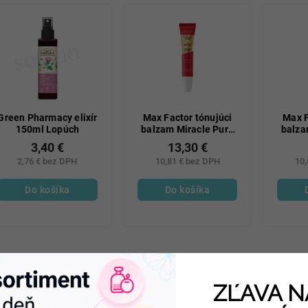
Green Pharmacy elixír
Max Factor tónujúci
Max F
150ml Lopúch
balzam Miracle Pure
balza
70
3,40 €
13,30 €
2,76 € bez DPH
10,81 € bez DPH
10,
Do košíka
Do košíka
ZĽAVA N