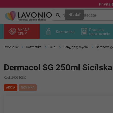
Prejsť
Privíta
na
obsah
Hľadať
AKČNÉ
Pranie a
Kozmetika
CENY
upratovanie
Kozmetika
Telo
Peny, gély, mydlá
Sprchové gé
Dermacol SG 250ml Sicílska 
Kód:
290680SC
AKCIA
NOVINKA