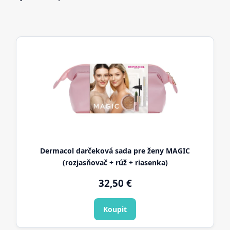
Dermacol darčeková sada pre ženy MAGIC
(rozjasňovač + rúž + riasenka)
32,50 €
Koupit