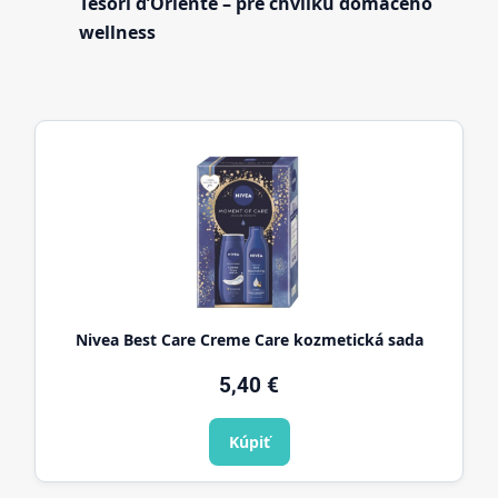
Tesori d’Oriente – pre chvíľku domáceho
wellness
Nivea Best Care Creme Care kozmetická sada
5,40
€
Kúpiť