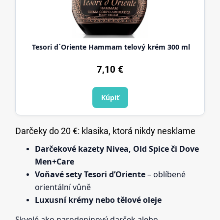
Tesori d´Oriente Hammam telový krém 300 ml
7,10 €
Kúpiť
Darčeky do 20 €: klasika, ktorá nikdy nesklame
Darčekové kazety Nivea, Old Spice či Dove
Men+Care
Voňavé sety Tesori d’Oriente
– oblíbené
orientální vůně
Luxusní krémy nebo tělové oleje
Skvelé ako narodeninový darček alebo