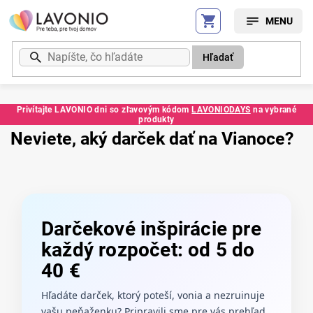
Prejsť
na
obsah
Hľadať
Privítajte LAVONIO dni so zľavovým kódom
LAVONIODAYS
na vybrané
produkty
Neviete, aký darček dať na Vianoce?
Darčekové inšpirácie pre
každý rozpočet: od 5 do
40 €
Hľadáte darček, ktorý poteší, vonia a nezruinuje
vašu peňaženku? Pripravili sme pre vás prehľad