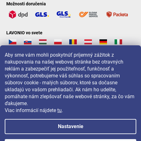
Možnosti doručenia
LAVONIO vo svete
Aby sme vám mohli poskytnúť príjemný zážitok z
nakupovania na našej webovej stránke bez otravných
reklám a zabezpečiť jej použiteľnosť, funkčnosť a
Pre akcie, súťaže a zľavy nás sledujte na:
výkonnosť, potrebujeme váš súhlas so spracovaním
súborov cookie - malých súborov, ktoré sa dočasne
ukladajú vo vašom prehliadači. Ak nám ho udelíte,
pomáhate nám zlepšovať naše webové stránky, za čo vám
ďakujeme.
Viac informácií nájdete
tu
.
Nastavenie
Copyright 2026
LAVONIO.sk
. Všetky práva vyhradené.