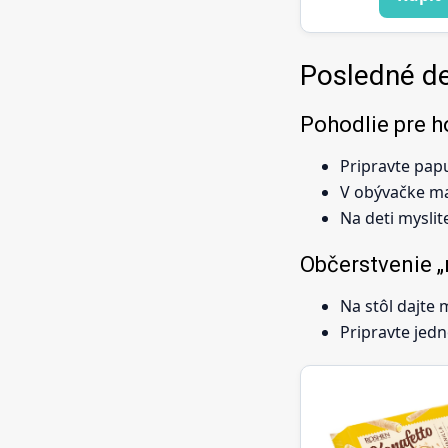
Posledné det
Pohodlie pre h
Pripravte pap
V obývačke maj
Na deti mysli
Občerstvenie „
Na stôl dajte
Pripravte jedn