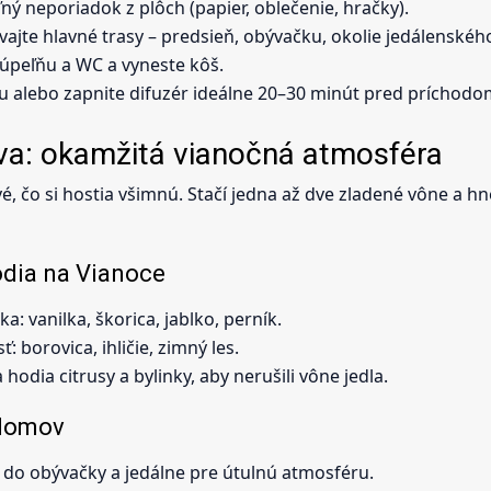
ľný neporiadok z plôch (papier, oblečenie, hračky).
ajte hlavné trasy – predsieň, obývačku, okolie jedálenského
kúpeľňu a WC a vyneste kôš.
ku alebo zapnite difuzér ideálne 20–30 minút pred príchodom
a: okamžitá vianočná atmosféra
vé, čo si hostia všimnú. Stačí jedna až dve zladené vône a h
odia na Vianoce
a: vanilka, škorica, jablko, perník.
: borovica, ihličie, zimný les.
hodia citrusy a bylinky, aby nerušili vône jedla.
 domov
 do obývačky a jedálne pre útulnú atmosféru.