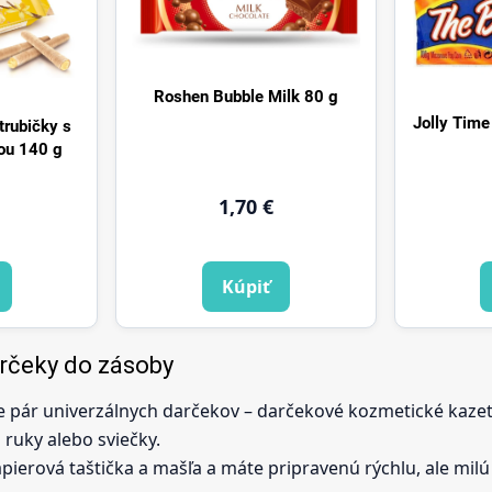
Roshen Bubble Milk 80 g
Jolly Tim
trubičky s
ou 140 g
1,70 €
Kúpiť
rčeky do zásoby
e pár univerzálnych darčekov – darčekové kozmetické kaze
 ruky alebo sviečky.
pierová taštička a mašľa a máte pripravenú rýchlu, ale mil