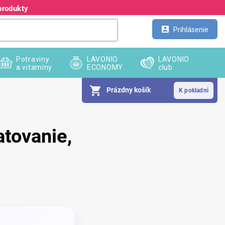
produkty
Kontakt
Veľkoobchod
Prihlásenie
Potraviny
LAVONIO
LAVONIO
a vitamíny
ECONOMY
club
Prázdny košík
atovanie,