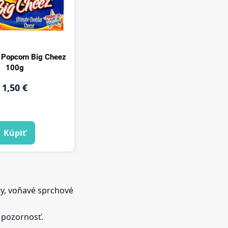
e Popcorn Big Cheez
100g
1,50 €
Kúpiť
ty, voňavé sprchové
ú pozornosť.