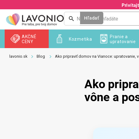
Prejsť
Privíta
na
obsah
Hľadať
AKČNÉ
Pranie a
Kozmetika
CENY
upratovanie
Blog
Ako pripraviť domov na Vianoce: upratovanie, 
Ako pripra
vône a pos