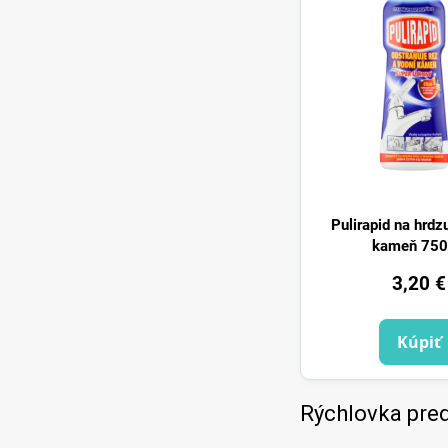
Pulirapid na hrdz
kameň 75
3,20 €
Kúpiť
Rýchlovka pre