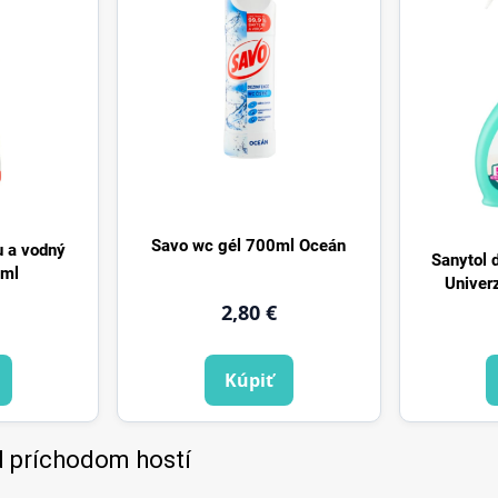
Savo wc gél 700ml Oceán
u a vodný
Sanytol 
0ml
Univerz
2,80 €
Kúpiť
d príchodom hostí