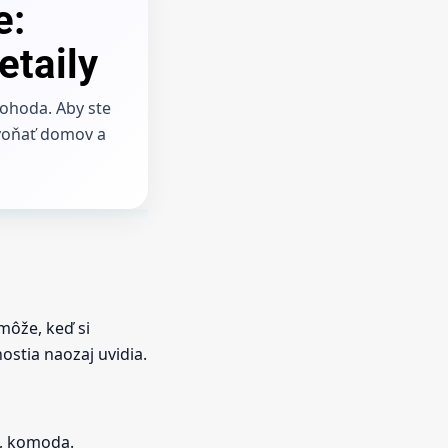
e:
etaily
pohoda. Aby ste
evoňať domov a
môže, keď si
ostia naozaj uvidia.
k, komoda.