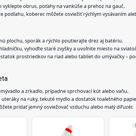
 vyklepte obrus, poťahy na vankúše a prehoz na gauč.
rite podlahu, koberec môžete osviežiť rýchlym vysávaním al
 plochu, sporák a rýchlo poutierajte drez aj batériu.
hladničku, vyhoďte staré zvyšky a uvoľnite miesto na sviatoč
ostatok prostriedkov na riad alebo tabliet do umývačky – po
eta
umývadlo a zrkadlo, prípadne sprchovací kút alebo vaňu.
é uteráky na ruky, tekuté mydlo a dostatok toaletného papie
žete pridať jemný osviežovač vzduchu alebo malý difuzér.