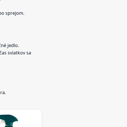
ebo sprejom.
né jedlo.
čas sviatkov sa
ra.