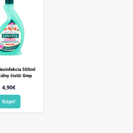
dezinfekcia 500ml
álny čistič Grep
4,90€
Kúpiť