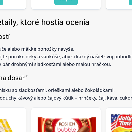
aily, ktoré hostia ocenia
ostí
uče alebo mäkké ponožky navyše.
te poruke deky a vankúše, aby si každý našiel svoj pohodln
te pár drobnými sladkosťami alebo malou hračkou.
na dosah“
 misku so sladkosťami, orieškami alebo čokoládkami.
oduchý kávový alebo čajový kútik – hrnčeky, čaj, káva, cukor, 