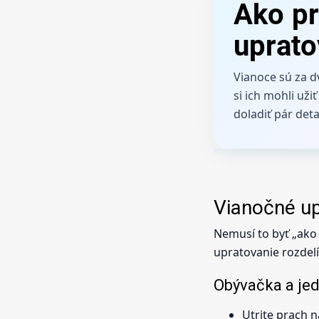
Ako pr
uprato
Vianoce sú za d
si ich mohli už
doladiť pár deta
Vianočné up
Nemusí to byť „ako 
upratovanie rozdelí
Obývačka a je
Utrite prach n