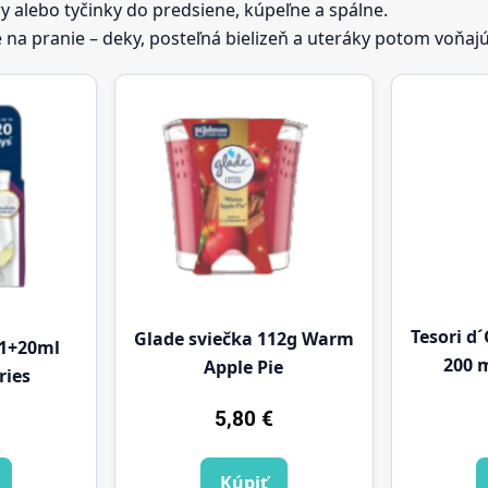
y alebo tyčinky do predsiene, kúpeľne a spálne.
e na pranie – deky, posteľná bielizeň a uteráky potom voňa
Tesori d
Glade sviečka 112g Warm
 1+20ml
200 
Apple Pie
ries
5,80
€
Kúpiť