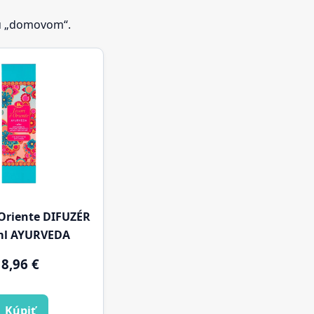
jú „domovom“.
´Oriente DIFUZÉR
ml AYURVEDA
8,96
€
Kúpiť