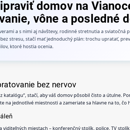
ipraviť domov na Vianoc
vanie, vône a posledné d
verami a s nimi aj návštevy, rodinné stretnutia a sviatočná 
iť bez stresu, stačí mať jednoduchý plán: trochu upratať, pr
ilov, ktoré hostia ocenia.
ratovanie bez nervov
z katalógu“, stačí, aby váš domov pôsobil čisto a útulne. Po
te na jednotlivé miestnosti a zameriate sa hlavne na to, čo h
dáleň
a viditeľných miestach – konferenčný stolík, police, TV stolí