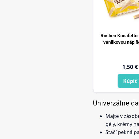
Roshen Konafetto 
vanilkovou náplň
1,50 €
Kúpiť
Univerzálne da
Majte v zásob
gély, krémy na
Stačí pekná pa