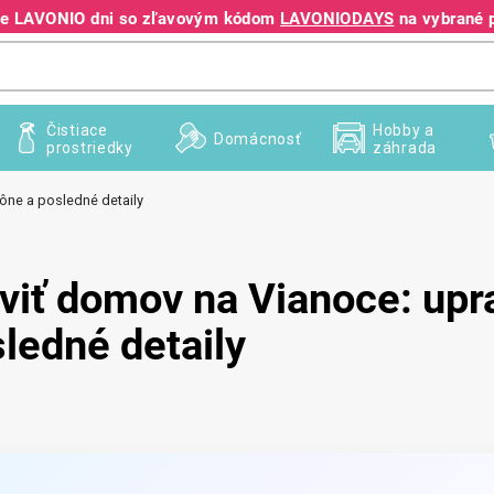
jte LAVONIO dni so zľavovým kódom
LAVONIODAYS
na vybrané 
+421 940 995 209
Čistiace
Hobby a
Domácnosť
prostriedky
záhrada
vône a posledné detaily
viť domov na Vianoce: upr
ledné detaily