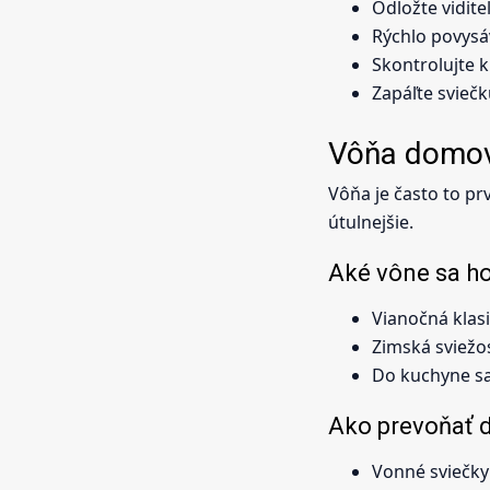
Odložte vidite
Rýchlo povysáv
Skontrolujte 
Zapáľte svieč
Vôňa domov
Vôňa je často to pr
útulnejšie.
Aké vône sa h
Vianočná klasik
Zimská sviežosť
Do kuchyne sa 
Ako prevoňať
Vonné sviečky