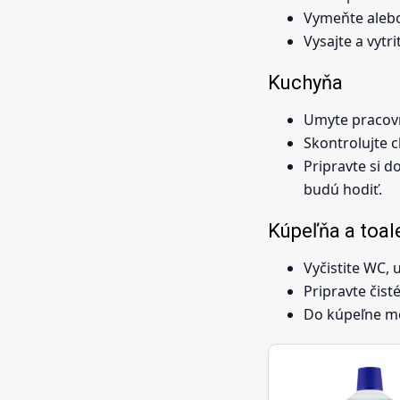
Vymeňte alebo
Vysajte a vyt
Kuchyňa
Umyte pracovnú
Skontrolujte c
Pripravte si d
budú hodiť.
Kúpeľňa a toal
Vyčistite WC, 
Pripravte čist
Do kúpeľne mô