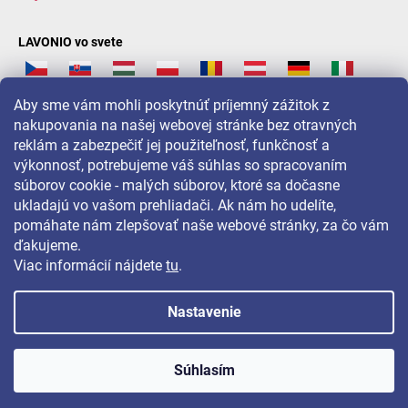
LAVONIO vo svete
Aby sme vám mohli poskytnúť príjemný zážitok z
nakupovania na našej webovej stránke bez otravných
reklám a zabezpečiť jej použiteľnosť, funkčnosť a
Pre akcie, súťaže a zľavy nás sledujte na:
výkonnosť, potrebujeme váš súhlas so spracovaním
súborov cookie - malých súborov, ktoré sa dočasne
ukladajú vo vašom prehliadači. Ak nám ho udelíte,
pomáhate nám zlepšovať naše webové stránky, za čo vám
ďakujeme.
Viac informácií nájdete
tu
.
Nastavenie
Copyright 2026
LAVONIO.sk
. Všetky práva vyhradené.
Súhlasím