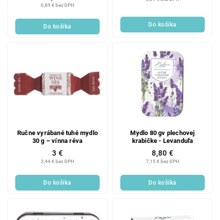
0,89 € bez DPH
Do košíka
Do košíka
Ručne vyrábané tuhé mydlo
Mydlo 80 gv plechovej
30 g – vínna réva
krabičke - Levanduľa
3 €
8,80 €
2,44 € bez DPH
7,15 € bez DPH
Do košíka
Do košíka