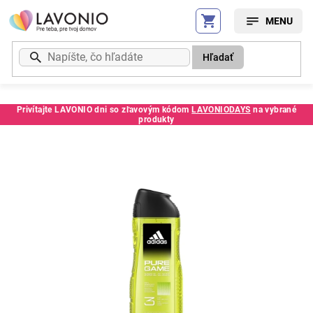
Prejsť
na
obsah
Hľadať
Privítajte LAVONIO dni so zľavovým kódom
LAVONIODAYS
na vybrané
produkty
Kód:
CE3459048