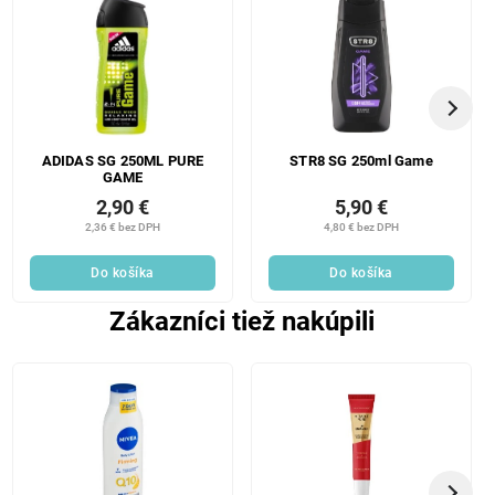
ADIDAS SG 250ML PURE
STR8 SG 250ml Game
GAME
2,90 €
5,90 €
2,36 € bez DPH
4,80 € bez DPH
Do košíka
Do košíka
Zákazníci tiež nakúpili