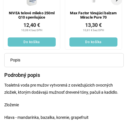
NIVEA telové mlieko 250ml
Max Factor tónujúci balzam
Q10 spevňujúce
Miracle Pure 70
12,40 €
13,30 €
10,08 € bez DPH
10,81 € bez DPH
Do košíka
Do košíka
Popis
Podrobný popis
Toaletná voda pre mužov vytvorená z osviežujúcich ovocných
zložiek, ktorým dodávajú mužnosť drevené tóny, pačuli a kadidlo.
Zloženie
Hlava - mandarínka, bazalka, korenie, grapefruit