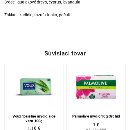
Srdce - guajakové drevo, cyprus, levanduľa
Základ - kadidlo, fazuľa tonka, pačuli
Súvisiaci tovar
Voux toaletné mydlo aloe
Palmolive mydlo 90g Orchid
vera 100g
1 €
1,10 €
0,81 € bez DPH