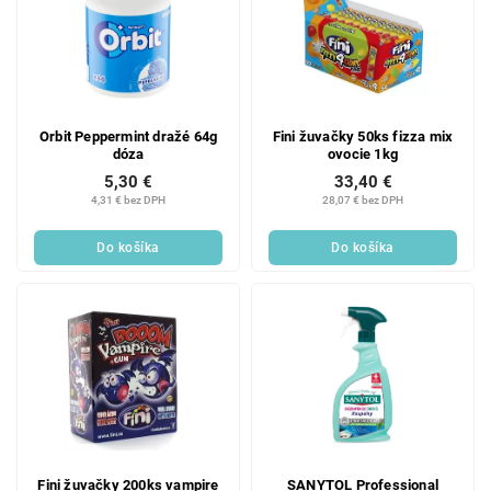
Orbit Peppermint dražé 64g
Fini žuvačky 50ks fizza mix
dóza
ovocie 1kg
5,30 €
33,40 €
4,31 € bez DPH
28,07 € bez DPH
Do košíka
Do košíka
Fini žuvačky 200ks vampire
SANYTOL Professional