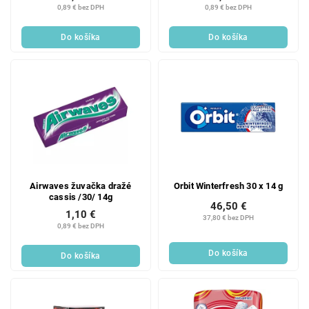
0,89 € bez DPH
0,89 € bez DPH
Do košíka
Do košíka
Airwaves žuvačka dražé
Orbit Winterfresh 30 x 14 g
cassis /30/ 14g
46,50 €
1,10 €
37,80 € bez DPH
0,89 € bez DPH
Do košíka
Do košíka