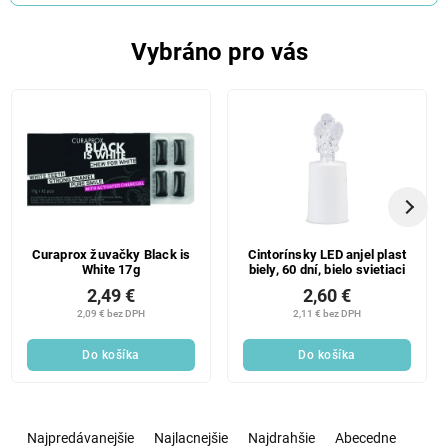
Vybráno pro vás
Curaprox žuvačky Black is
Cintorínsky LED anjel plast
White 17g
biely, 60 dní, bielo svietiaci
2,49 €
2,60 €
2,09 € bez DPH
2,11 € bez DPH
Do košíka
Do košíka
R
a
Najpredávanejšie
Najlacnejšie
Najdrahšie
Abecedne