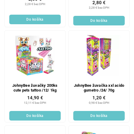
2,80 €
2,28 € bez DPH
2,28 € bez DPH
Do košíka
Do košíka
JohnyBee žuvačky 200ks
JohnyBee žuvačka xxl acido
cute pets tattoo /12/ 1kg
gumetro /24/ 70g
14,90 €
1,20 €
12,11 € bez DPH
0,98 € bez DPH
Do košíka
Do košíka