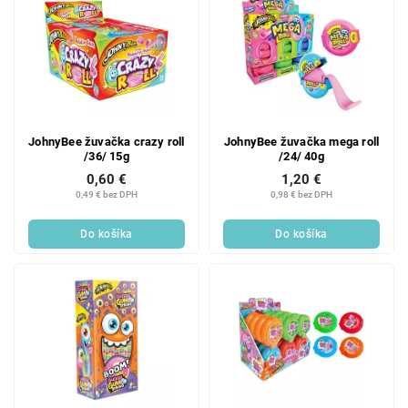
JohnyBee žuvačka crazy roll
JohnyBee žuvačka mega roll
/36/ 15g
/24/ 40g
0,60 €
1,20 €
0,49 € bez DPH
0,98 € bez DPH
Do košíka
Do košíka