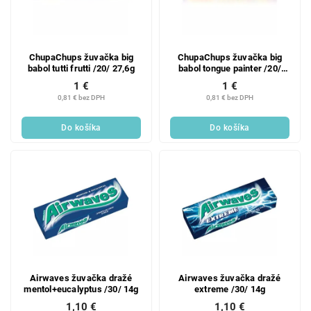
ChupaChups žuvačka big
ChupaChups žuvačka big
babol tutti frutti /20/ 27,6g
babol tongue painter /20/
27,6g
1 €
1 €
0,81 € bez DPH
0,81 € bez DPH
Do košíka
Do košíka
Airwaves žuvačka dražé
Airwaves žuvačka dražé
mentol+eucalyptus /30/ 14g
extreme /30/ 14g
1,10 €
1,10 €