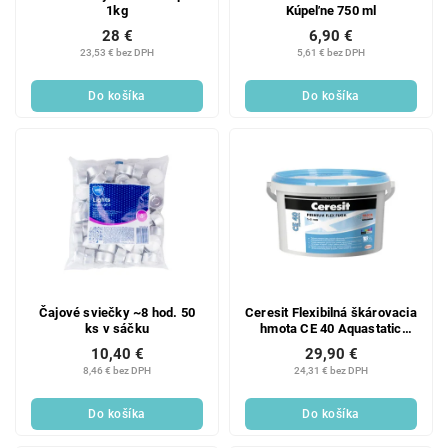
1kg
Kúpeľne 750 ml
28 €
6,90 €
23,53 € bez DPH
5,61 € bez DPH
Do košíka
Do košíka
Čajové sviečky ~8 hod. 50
Ceresit Flexibilná škárovacia
ks v sáčku
hmota CE 40 Aquastatic
Bahama 5 kg
10,40 €
29,90 €
8,46 € bez DPH
24,31 € bez DPH
Do košíka
Do košíka