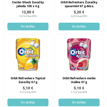
Center Shock žuvačky
Orbit Refreshers Žuvačky
jahoda 100 x 4 g
spearmint 67 g dóza
12,80 €
5,20 €
10,76 € bez DPH
4,23 € bez DPH
Do košíka
Do košíka
Orbit Refreshers Topical
Orbit Refreshers melón
žuvačky 67 g
malina 67 g
5,10 €
5,10 €
4,15 € bez DPH
4,15 € bez DPH
Do košíka
Do košíka