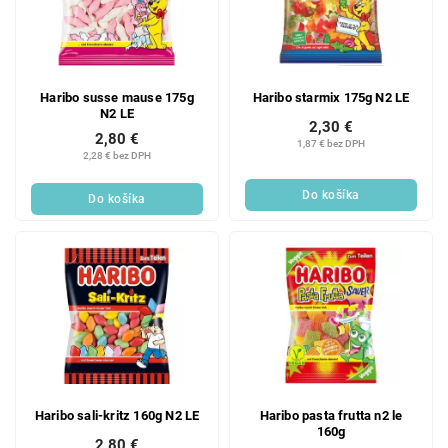
Haribo susse mause 175g
Haribo starmix 175g N2 LE
N2 LE
2,30 €
2,80 €
1,87 € bez DPH
2,28 € bez DPH
Do košíka
Do košíka
Haribo sali-kritz 160g N2 LE
Haribo pasta frutta n2 le
160g
2,80 €