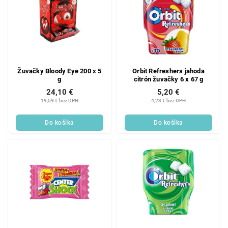
Žuvačky Bloody Eye 200 x 5
Orbit Refreshers jahoda
g
citrón žuvačky 6 x 67 g
24,10 €
5,20 €
19,59 € bez DPH
4,23 € bez DPH
Do košíka
Do košíka