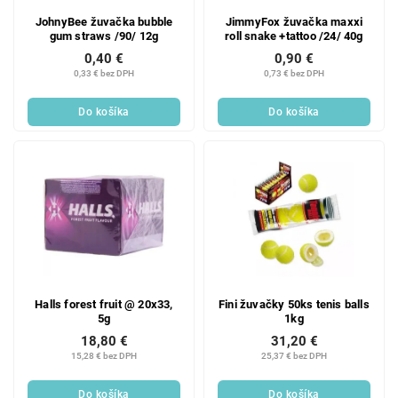
JohnyBee žuvačka bubble
JimmyFox žuvačka maxxi
gum straws /90/ 12g
roll snake +tattoo /24/ 40g
0,40 €
0,90 €
0,33 € bez DPH
0,73 € bez DPH
Do košíka
Do košíka
Halls forest fruit @ 20x33,
Fini žuvačky 50ks tenis balls
5g
1kg
18,80 €
31,20 €
15,28 € bez DPH
25,37 € bez DPH
Do košíka
Do košíka