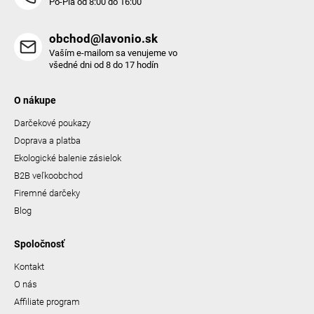
Po-Pia od 8:00 do 16:00
obchod@lavonio.sk
Vaším e-mailom sa venujeme vo
všedné dni od 8 do 17 hodín
O nákupe
Darčekové poukazy
Doprava a platba
Ekologické balenie zásielok
B2B veľkoobchod
Firemné darčeky
Blog
Spoločnosť
Kontakt
O nás
Affiliate program