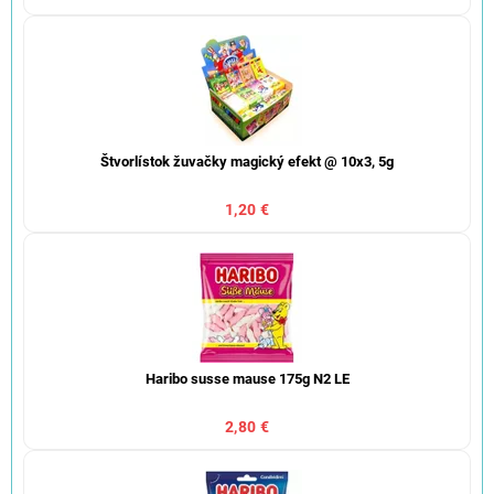
Štvorlístok žuvačky magický efekt @ 10x3, 5g
1,20 €
Haribo susse mause 175g N2 LE
2,80 €