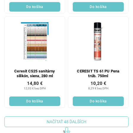
Do košíka
Do košíka
Ceresit CS25 sanitárny
CERESIT TS 61 PU Pena
silikón, siena, 280 ml
trúb. 750ml
14,80 €
10,20 €
12,03 € bez DPH
8,29 € bez DPH
Do košíka
Do košíka
NAČÍTAŤ 48 ĎALŠÍCH
1
2