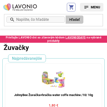
Prejsť
na
obsah
Hľadať
Privítajte LAVONIO dni so zľavovým kódom
LAVONIODAYS
na vybrané
produkty
Žuvačky
Najpredávanejšie
JohnyBee Žuvačka+hračka water coffe machine /10/ 10g
1,80 €