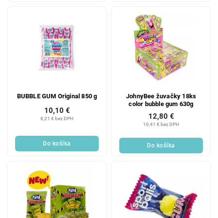
BUBBLE GUM Original 850 g
JohnyBee žuvačky 18ks
color bubble gum 630g
10,10 €
12,80 €
8,21 € bez DPH
10,41 € bez DPH
Do košíka
Do košíka