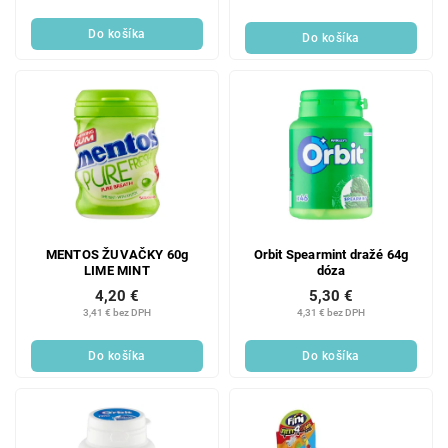
Do košíka
Do košíka
MENTOS ŽUVAČKY 60g
Orbit Spearmint dražé 64g
LIME MINT
dóza
4,20 €
5,30 €
3,41 € bez DPH
4,31 € bez DPH
Do košíka
Do košíka