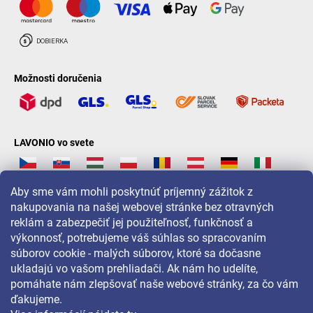
Možnosti doručenia
LAVONIO vo svete
Aby sme vám mohli poskytnúť príjemný zážitok z
nakupovania na našej webovej stránke bez otravných
reklám a zabezpečiť jej použiteľnosť, funkčnosť a
Pre akcie, súťaže a zľavy nás sledujte na:
výkonnosť, potrebujeme váš súhlas so spracovaním
súborov cookie - malých súborov, ktoré sa dočasne
ukladajú vo vašom prehliadači. Ak nám ho udelíte,
pomáhate nám zlepšovať naše webové stránky, za čo vám
ďakujeme.