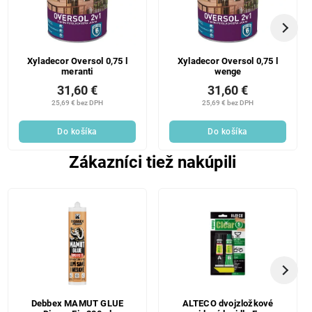
Xyladecor Oversol 0,75 l
Xyladecor Oversol 0,75 l
meranti
wenge
31,60 €
31,60 €
25,69 € bez DPH
25,69 € bez DPH
Do košíka
Do košíka
Zákazníci tiež nakúpili
Debbex MAMUT GLUE
ALTECO dvojzložkové