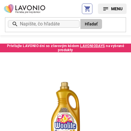
Prejsť
na
obsah
Hľadať
Privítajte LAVONIO dni so zľavovým kódom
LAVONIODAYS
na vybrané
produkty
Kód:
CE5900627090505