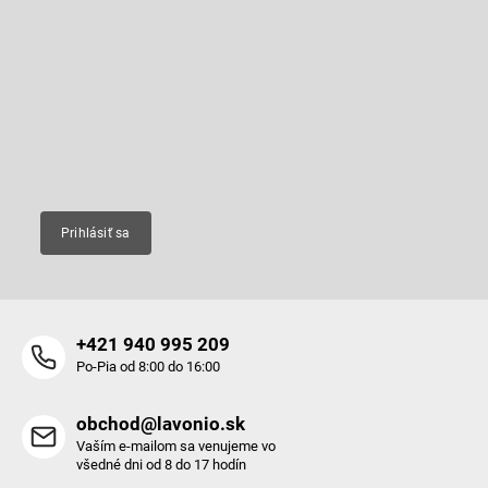
á
p
Odoberať newsletter
ä
t
Vložte svoj e-mail a my Vám budeme zasielať informácie o nových
produktoch na našom e-shope.
i
e
Email
Prihlásiť sa
+421 940 995 209
Po-Pia od 8:00 do 16:00
obchod@lavonio.sk
Vaším e-mailom sa venujeme vo
všedné dni od 8 do 17 hodín