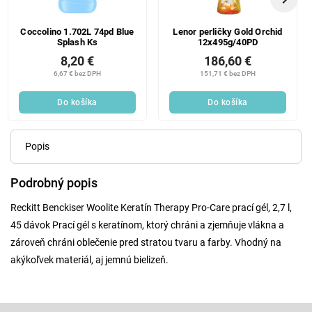
Coccolino 1.702L 74pd Blue
Lenor perličky Gold Orchid
Splash Ks
12x495g/40PD
8,20 €
186,60 €
6,67 € bez DPH
151,71 € bez DPH
Do košíka
Do košíka
Popis
Podrobný popis
Reckitt Benckiser Woolite Keratín Therapy Pro-Care prací gél, 2,7 l,
45 dávok Prací gél s keratínom, ktorý chráni a zjemňuje vlákna a
zároveň chráni oblečenie pred stratou tvaru a farby. Vhodný na
akýkoľvek materiál, aj jemnú bielizeň.
Z