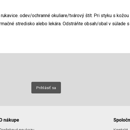
rukavice. odev/ochranné okuliare/tvárový štít. Pri styku s kožou
ormačné stredisko alebo lekára. Odstráňte obsah/obal v súlade 
Email
nových
Prihlásiť sa
O nákupe
Spoloč