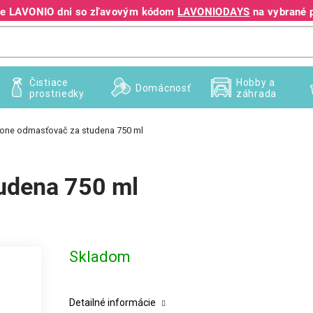
jte LAVONIO dni so zľavovým kódom
LAVONIODAYS
na vybrané 
+421 940 995 209
Čistiace
Hobby a
Domácnosť
prostriedky
záhrada
Done odmasťovač za studena 750 ml
udena 750 ml
Skladom
Detailné informácie