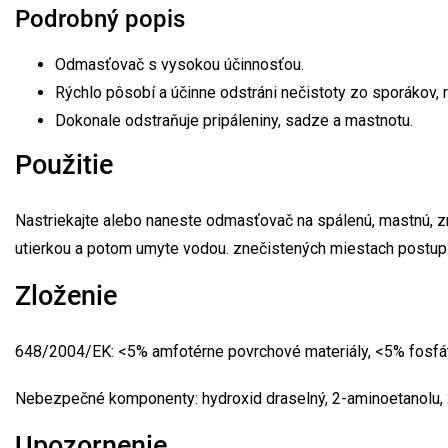
Podrobný popis
Odmasťovač s vysokou účinnosťou.
Rýchlo pôsobí a účinne odstráni nečistoty zo sporákov, r
Dokonale odstraňuje pripáleniny, sadze a mastnotu.
Použitie
Nastriekajte alebo naneste odmasťovač na spálenú, mastnú, zn
utierkou a potom umyte vodou. znečistených miestach postup z
Zloženie
648/2004/EK: <5% amfotérne povrchové materiály, <5% fosfát
Nebezpečné komponenty: hydroxid draselný, 2-aminoetanolu, 
Upozornenie