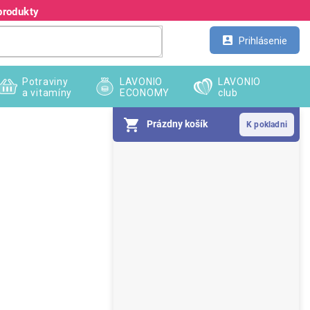
produkty
Kontakt
Veľkoobchod
Prihlásenie
Potraviny
LAVONIO
LAVONIO
a vitamíny
ECONOMY
club
Prázdny košík
B
o
č
n
ý
p
a
n
e
l