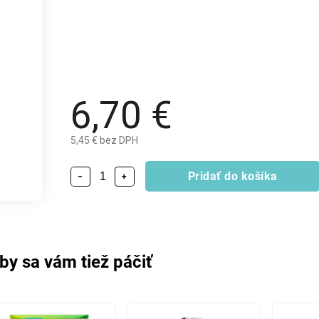
6,70 €
5,45 € bez DPH
Pridať do košíka
−
+
by sa vám tiež páčiť