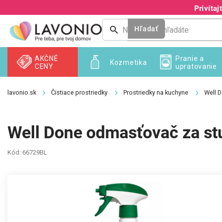
Prejsť
Privíta
na
obsah
Hľadať
AKČNÉ
Pranie a
Kozmetika
CENY
upratovanie
Čistiace prostriedky
Prostriedky na kuchyne
Well 
Well Done odmasťovač za st
Kód:
66729BL