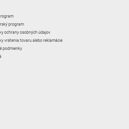
 program
erský program
y ochrany osobných údajov
y vrátenia tovaru alebo reklamácie
é podmienky
á