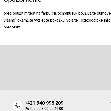
pred použitím test na farbu. Na ochranu rúk používajte gumové 
vlasmi) okamžite vyzlečte pokožku. volajte Toxikologické inf
predpismi.
Z
á
p
Odoberať newsletter
ä
t
Vložte svoj e-mail a my Vám budeme zasielať informácie o 
i
produktoch na našom e-shope.
e
+421 940 995 209
Po-Pia od 8:00 do 16:00