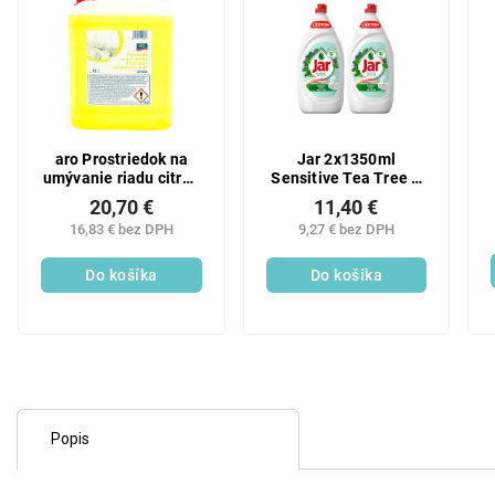
aro Prostriedok na
Jar 2x1350ml
umývanie riadu citrón
Sensitive Tea Tree &
10 l
Mint
20,70 €
11,40 €
16,83 € bez DPH
9,27 € bez DPH
Do košíka
Do košíka
Popis