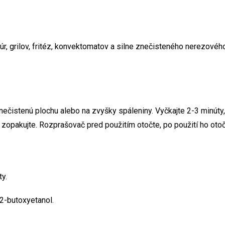
úr, grilov, fritéz, konvektomatov a silne znečisteného nerezového
ečistenú plochu alebo na zvyšky spáleniny. Vyčkajte 2-3 minúty, 
opakujte. Rozprašovač pred použitím otočte, po použití ho otoč
y.
2-butoxyetanol.