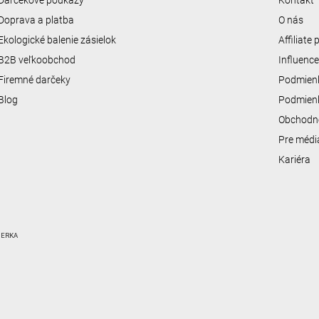
Darčekové poukazy
Kontakt
Doprava a platba
O nás
Ekologické balenie zásielok
Affiliate
B2B veľkoobchod
Influenc
Firemné darčeky
Podmienk
Blog
Podmienk
Obchodn
Pre médi
Kariéra