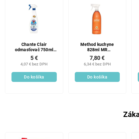
Chante Clair
Method kuchyne
odmasťovač 750ml
828ml MR
Bicarbona
Mandarinka
5 €
7,80 €
4,07 € bez DPH
6,34 € bez DPH
Do košíka
Do košíka
Záka