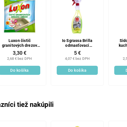
Luxon čistič
Io Sgrassa Brilla
Sid
granitových drezov
odmasťovací
kuch
100g
prostriedok 750 ml
3,30 €
5 €
2,68 € bez DPH
4,07 € bez DPH
2,
Do košíka
Do košíka
zníci tiež nakúpili