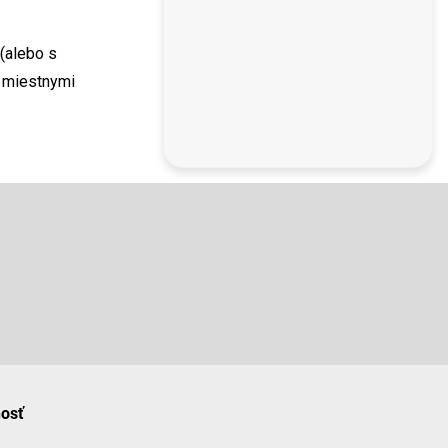
 (alebo s
s miestnymi
nosť