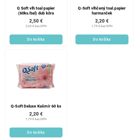
Q Soft vlh toal papier
Q-Soft vlhčený toal.papier
(60ks/bal) dub kôra
harmanček
2,50 €
2,20 €
2,03 € bez DPH
1,79 € bez DPH
Do košíka
Do košíka
Q-Soft Deluxe Kašmír 60 ks
2,20 €
1,79 € bez DPH
Do košíka