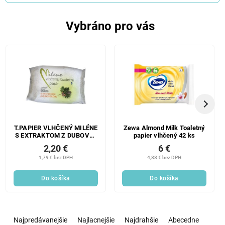
Vybráno pro vás
T.PAPIER VLHČENÝ MILÉNE
Zewa Almond Milk Toaletný
S EXTRAKTOM Z DUBOVEJ
papier vlhčený 42 ks
KÔRY 60 KS
2,20 €
6 €
1,79 € bez DPH
4,88 € bez DPH
Do košíka
Do košíka
R
a
Najpredávanejšie
Najlacnejšie
Najdrahšie
Abecedne