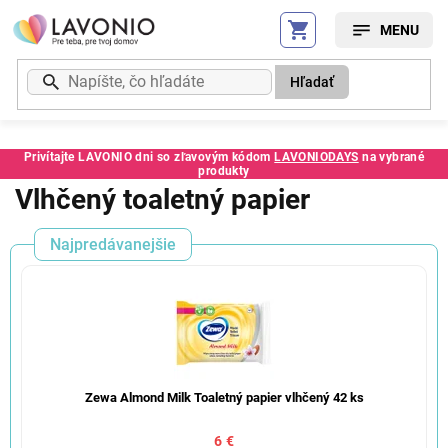
Prejsť
na
obsah
Hľadať
Privítajte LAVONIO dni so zľavovým kódom
LAVONIODAYS
na vybrané
produkty
Vlhčený toaletný papier
Najpredávanejšie
Zewa Almond Milk Toaletný papier vlhčený 42 ks
6 €