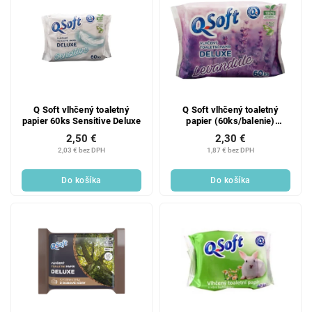
Q Soft vlhčený toaletný
Q Soft vlhčený toaletný
papier 60ks Sensitive Deluxe
papier (60ks/balenie)
levanduľa
2,50 €
2,30 €
2,03 € bez DPH
1,87 € bez DPH
Do košíka
Do košíka