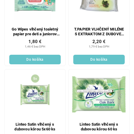
Go Wipes vlhčený toaletný
T.PAPIER VLHČENÝ MILÉNE
papier pre deti a juniorov
S EXTRAKTOM Z DUBOVEJ
44ks
KÔRY 60 KS
1,80 €
2,20 €
1,46 € bez DPH
1,79 € bez DPH
Do košíka
Do košíka
Linteo Satin vlhčený s
Linteo Satin vlhčený s
dubovou kôrou 5x60 ks
dubovou kôrou 60 ks