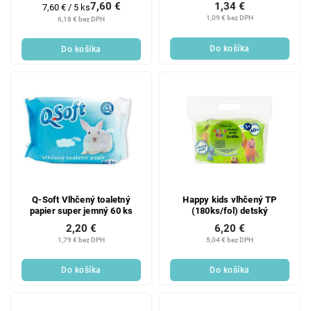
7,60 €
1,34 €
Jednotková
7,60 € / 5 ks
cena:
1,09 € bez DPH
6,18 € bez DPH
Do košíka
Do košíka
Q-Soft Vlhčený toaletný
Happy kids vlhčený TP
papier super jemný 60 ks
(180ks/fol) detský
2,20 €
6,20 €
1,79 € bez DPH
5,04 € bez DPH
Do košíka
Do košíka