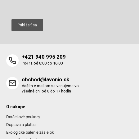
Email
Prihlásiť sa
+421 940 995 209
Po-Pia od 8:00 do 16:00
obchod@lavonio.sk
Vaším e-mailom sa venujeme vo
všedné dni od 8 do 17 hodín
O nákupe
Darčekové poukazy
Doprava a platba
Ekologické balenie zásielok