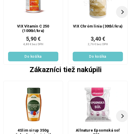
VIX Vitamín C 250
VIX Chróm línia (30tbl/kra)
(100tbl/kra)
5,90 €
3,40 €
4,80 € bez DPH
2,76 € bez DPH
Do košíka
Do košíka
Zákazníci tiež nakúpili
4Slim sirup 350g
Allnature Epsomská soľ