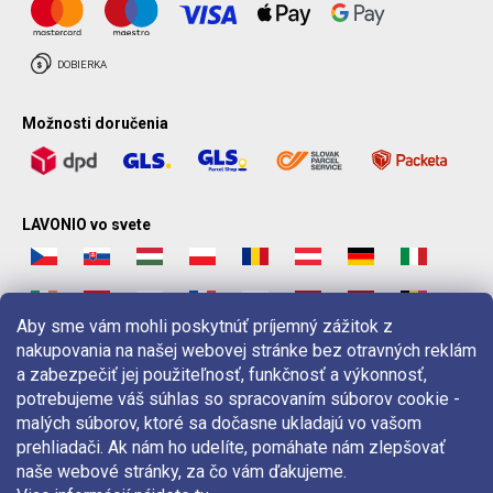
Možnosti doručenia
LAVONIO vo svete
Aby sme vám mohli poskytnúť príjemný zážitok z
nakupovania na našej webovej stránke bez otravných reklám
Pre akcie, súťaže a zľavy nás sledujte na:
a zabezpečiť jej použiteľnosť, funkčnosť a výkonnosť,
potrebujeme váš súhlas so spracovaním súborov cookie -
malých súborov, ktoré sa dočasne ukladajú vo vašom
prehliadači. Ak nám ho udelíte, pomáhate nám zlepšovať
naše webové stránky, za čo vám ďakujeme.