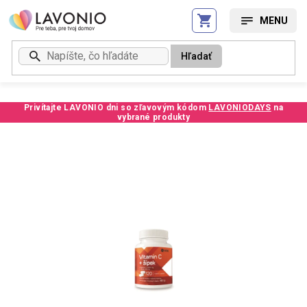
Prejsť
na
obsah
Hľadať
Privítajte LAVONIO dni so zľavovým kódom
LAVONIODAYS
na
vybrané produkty
Kód:
248811SC