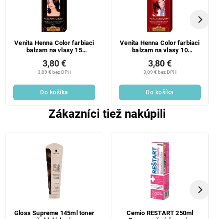
Venita Henna Color farbiaci
Venita Henna Color farbiaci
balzam na vlasy 15
balzam na vlasy 10
Bronzový 75 ml
Granátové jablko 75 ml
3,80 €
3,80 €
3,09 € bez DPH
3,09 € bez DPH
Do košíka
Do košíka
Zákazníci tiež nakúpili
Gloss Supreme 145ml toner
Cemio RESTART 250ml