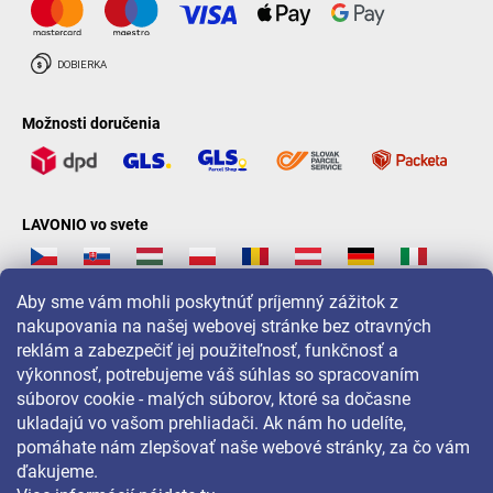
Možnosti doručenia
LAVONIO vo svete
Aby sme vám mohli poskytnúť príjemný zážitok z
nakupovania na našej webovej stránke bez otravných
reklám a zabezpečiť jej použiteľnosť, funkčnosť a
Pre akcie, súťaže a zľavy nás sledujte na:
výkonnosť, potrebujeme váš súhlas so spracovaním
súborov cookie - malých súborov, ktoré sa dočasne
ukladajú vo vašom prehliadači. Ak nám ho udelíte,
pomáhate nám zlepšovať naše webové stránky, za čo vám
ďakujeme.