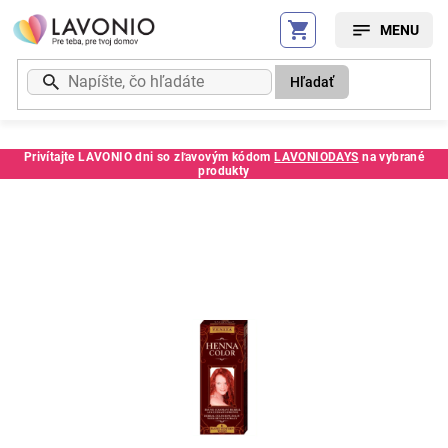
Prejsť
na
obsah
Hľadať
Privítajte LAVONIO dni so zľavovým kódom
LAVONIODAYS
na vybrané
produkty
Kód:
57459