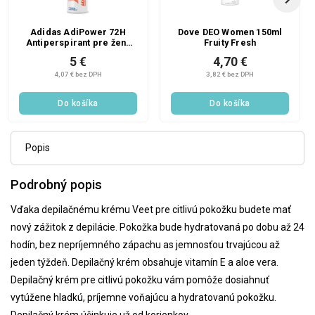
Adidas AdiPower 72H
Dove DEO Women 150ml
Antiperspirant pre ženy
Fruity Fresh
150 ml
5 €
4,70 €
4,07 € bez DPH
3,82 € bez DPH
Do košíka
Do košíka
Popis
Podrobný popis
Vďaka depilačnému krému Veet pre citlivú pokožku budete mať
nový zážitok z depilácie. Pokožka bude hydratovaná po dobu až 24
hodín, bez nepríjemného zápachu as jemnosťou trvajúcou až
jeden týždeň. Depilačný krém obsahuje vitamín E a aloe vera.
Depilačný krém pre citlivú pokožku vám pomôže dosiahnuť
vytúžene hladkú, príjemne voňajúcu a hydratovanú pokožku.