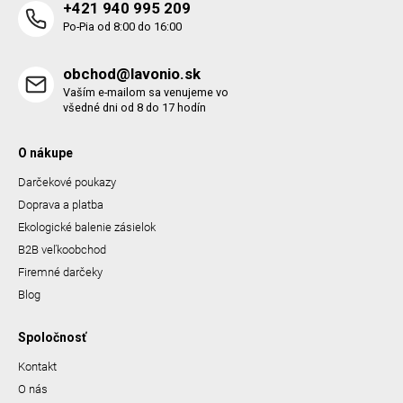
+421 940 995 209
Po-Pia od 8:00 do 16:00
obchod@lavonio.sk
Vaším e-mailom sa venujeme vo
všedné dni od 8 do 17 hodín
O nákupe
Darčekové poukazy
Doprava a platba
Ekologické balenie zásielok
B2B veľkoobchod
Firemné darčeky
Blog
Spoločnosť
Kontakt
O nás