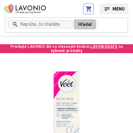
Prejsť
na
obsah
Hľadať
Privítajte LAVONIO dni so zľavovým kódom
LAVONIODAYS
na
vybrané produkty
Kód:
4740CE