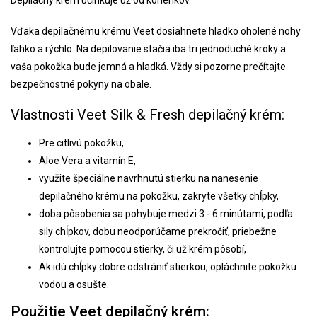
Depilačný krém účinkuje už od korienkov.
Vďaka depilačnému krému Veet dosiahnete hladko oholené nohy
ľahko a rýchlo. Na depilovanie stačia iba tri jednoduché kroky a
vaša pokožka bude jemná a hladká. Vždy si pozorne prečítajte
bezpečnostné pokyny na obale.
Vlastnosti Veet Silk & Fresh depilačný krém:
Pre citlivú pokožku,
Aloe Vera a vitamín E,
využite špeciálne navrhnutú stierku na nanesenie
depilačného krému na pokožku, zakryte všetky chĺpky,
doba pôsobenia sa pohybuje medzi 3 - 6 minútami, podľa
sily chĺpkov, dobu neodporúčame prekročiť, priebežne
kontrolujte pomocou stierky, či už krém pôsobí,
Ak idú chĺpky dobre odstrániť stierkou, opláchnite pokožku
vodou a osušte.
Použitie Veet depilačný krém: