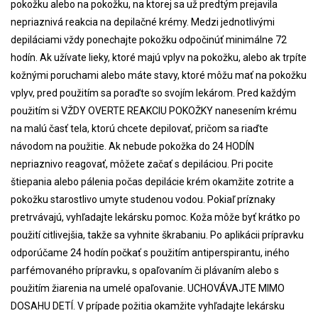
pokožku alebo na pokožku, na ktorej sa už predtým prejavila
nepriaznivá reakcia na depilačné krémy. Medzi jednotlivými
depiláciami vždy ponechajte pokožku odpočinúť minimálne 72
hodín. Ak užívate lieky, ktoré majú vplyv na pokožku, alebo ak trpíte
kožnými poruchami alebo máte stavy, ktoré môžu mať na pokožku
vplyv, pred použitím sa poraďte so svojím lekárom. Pred každým
použitím si VŽDY OVERTE REAKCIU POKOŽKY nanesením krému
na malú časť tela, ktorú chcete depilovať, pričom sa riaďte
návodom na použitie. Ak nebude pokožka do 24 HODÍN
nepriaznivo reagovať, môžete začať s depiláciou. Pri pocite
štiepania alebo pálenia počas depilácie krém okamžite zotrite a
pokožku starostlivo umyte studenou vodou. Pokiaľ príznaky
pretrvávajú, vyhľadajte lekársku pomoc. Koža môže byť krátko po
použití citlivejšia, takže sa vyhnite škrabaniu. Po aplikácii prípravku
odporúčame 24 hodín počkať s použitím antiperspirantu, iného
parfémovaného prípravku, s opaľovaním či plávaním alebo s
použitím žiarenia na umelé opaľovanie. UCHOVÁVAJTE MIMO
DOSAHU DETÍ. V prípade požitia okamžite vyhľadajte lekársku