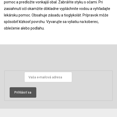
pomoc a predložte vonkajší obal. Zabráňte styku s očami. Pri
zasiahnutí očí okamžite dôkladne vypláchnite vodou a vyhľadajte
lekársku pomoc. Obsahuje zásadu a tioglykolát. Prípravok môže
spôsobiť klzkosť povrchu. Vyvarujte sa vyliatiu na koberec,
oblečenie alebo podlahu.
Z
á
p
Odoberať newsletter
ä
t
i
e
Prihlásiť sa