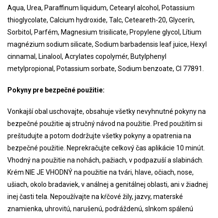
Aqua, Urea, Paraffinum liquidum, Cetearyl alcohol, Potassium
thioglycolate, Calcium hydroxide, Talc, Ceteareth-20, Glycerín,
Sorbitol, Parfém, Magnesium trisilicate, Propylene glycol, Lítium
magnézium sodium silicate, Sodium barbadensis leaf juice, Hexyl
cinnamal, Linalool, Acrylates copolymér, Butylphenyl
metylpropional, Potassium sorbate, Sodium benzoate, CI 77891.
Pokyny pre bezpečné použitie:
Vonkajší obal uschovajte, obsahuje všetky nevyhnutné pokyny na
bezpečné použitie aj stručný návod na použitie. Pred použitím si
preštudujte a potom dodržujte všetky pokyny a opatrenia na
bezpečné použitie. Neprekračujte celkový čas aplikácie 10 minút.
Vhodný na použitie na nohách, pažiach, v podpazuší a slabinách.
Krém NIE JE VHODNÝ na použitie na tvári, hlave, očiach, nose,
ušiach, okolo bradaviek, v análnej a genitálnej oblasti, ani v žiadnej
inej časti tela. Nepoužívajte na kŕčové žily, jazvy, materské
znamienka, uhrovitú, narušenú, podráždenú, slnkom spálenú