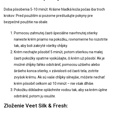
Doba pôsobenia 5-10 minút. Krásne hladká koža počas iba troch
krokov: Pred použitím si pozorne preštudujte pokyny pre
bezpečné použitie na obale.
Pomocou zahnutej časti špeciálne navrhnutej stierky
naneste krém priamo na pokožku, rovnomerne ho rozotrite
tak, aby boli zakryté všetky chĺpky.
Krém nechajte pôsobiť 5 minút, potom stierkou na malej
časti pokožky opatrne vyskúšajte, či krém už pôsobí. Ak je
možné chĺpky ľahko odstrániť, pomocou užšieho alebo
širšieho konca stierky, v závislosti od časti tela, zotrite
zvyšok krému. Ak sú vaše chĺpky silnejšie, môžete nechať
krém pôsobiť celkom až 10 minút – nie však dlhšie.
Pokožku dôkladne opláchnite vodou tak, aby sa krém úplne
odstránil, potom ju osušte.
Zloženie Veet Silk & Fresh: