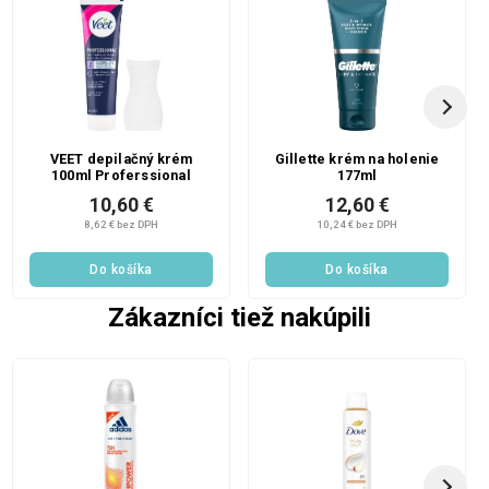
VEET depilačný krém
Gillette krém na holenie
100ml Proferssional
177ml
10,60 €
12,60 €
8,62 € bez DPH
10,24 € bez DPH
Do košíka
Do košíka
Zákazníci tiež nakúpili