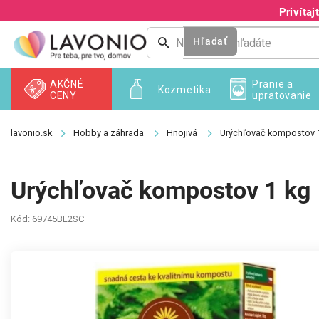
Prejsť
Privíta
na
obsah
Hľadať
AKČNÉ
Pranie a
Kozmetika
CENY
upratovanie
Hobby a záhrada
Hnojivá
Urýchľovač kompostov 
Urýchľovač kompostov 1 kg
Kód:
69745BL2SC