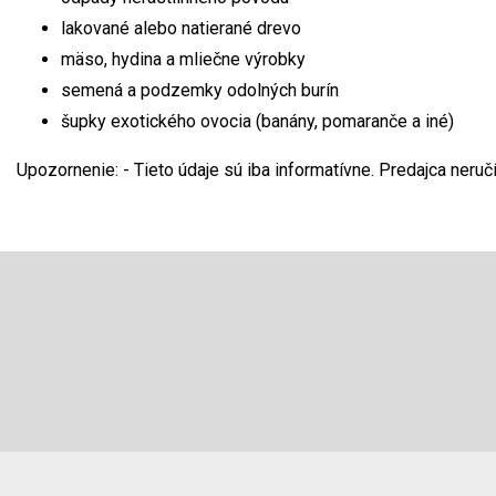
lakované alebo natierané drevo
mäso, hydina a mliečne výrobky
semená a podzemky odolných burín
šupky exotického ovocia (banány, pomaranče a iné)
Upozornenie: - Tieto údaje sú iba informatívne. Predajca ner
Z
á
p
ä
Odoberať newsletter
t
i
e