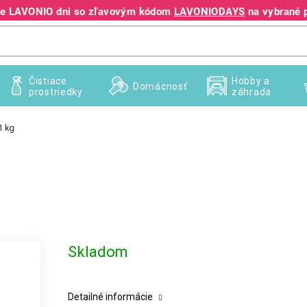
jte LAVONIO dni so zľavovým kódom
LAVONIODAYS
na vybrané 
+421 940 995 209
Čistiace
Hobby a
Domácnosť
prostriedky
záhrada
1 kg
Skladom
Detailné informácie