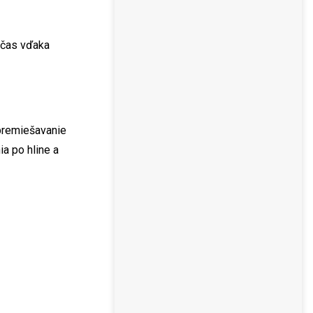
 čas vďaka
 premiešavanie
a po hline a