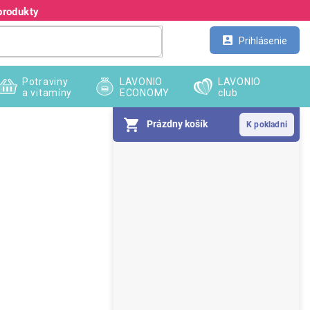
produkty
Kontakt
Veľkoobchod
Prihlásenie
Potraviny
LAVONIO
LAVONIO
a vitamíny
ECONOMY
club
Prázdny košík
B
o
č
n
ý
p
a
n
e
l