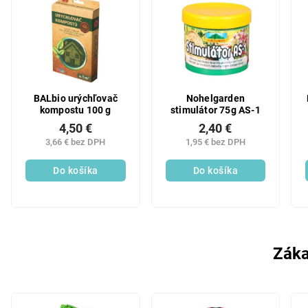
BALbio urýchľovač
Nohelgarden
kompostu 100 g
stimulátor 75g AS-1
4,50 €
2,40 €
3,66 € bez DPH
1,95 € bez DPH
Do košíka
Do košíka
Záka