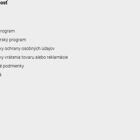
nosť
 program
erský program
y ochrany osobných údajov
y vrátenia tovaru alebo reklamácie
é podmienky
á