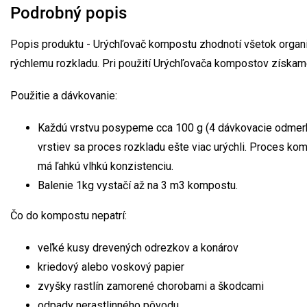
Podrobný popis
Popis produktu - Urýchľovač kompostu zhodnotí všetok organic
rýchlemu rozkladu. Pri použití Urýchľovača kompostov získam
Použitie a dávkovanie:
Každú vrstvu posypeme cca 100 g (4 dávkovacie odmerky)
vrstiev sa proces rozkladu ešte viac urýchli. Proces k
má ľahkú vlhkú konzistenciu.
Balenie 1kg vystačí až na 3 m3 kompostu.
Čo do kompostu nepatrí:
veľké kusy drevených odrezkov a konárov
kriedový alebo voskový papier
zvyšky rastlín zamorené chorobami a škodcami
odpady nerastlinného pôvodu