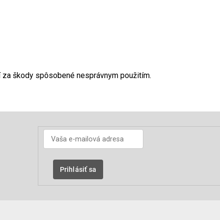
učí za škody spôsobené nesprávnym použitím.
Prihlásiť sa