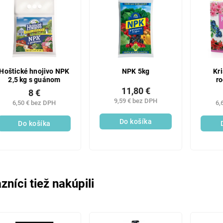
Hoštické hnojivo NPK
NPK 5kg
Kr
2,5 kg s guánom
r
11,80 €
8 €
9,59 € bez DPH
6,50 € bez DPH
6,
Do košíka
Do košíka
zníci tiež nakúpili