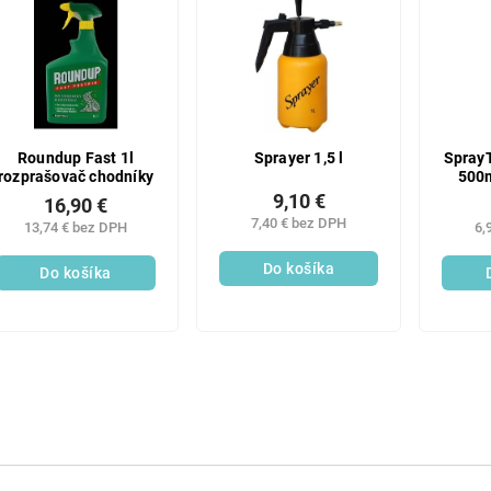
Roundup Fast 1l
Sprayer 1,5 l
SprayT
rozprašovač chodníky
500m
9,10 €
16,90 €
7,40 € bez DPH
13,74 € bez DPH
6,
Do košíka
Do košíka