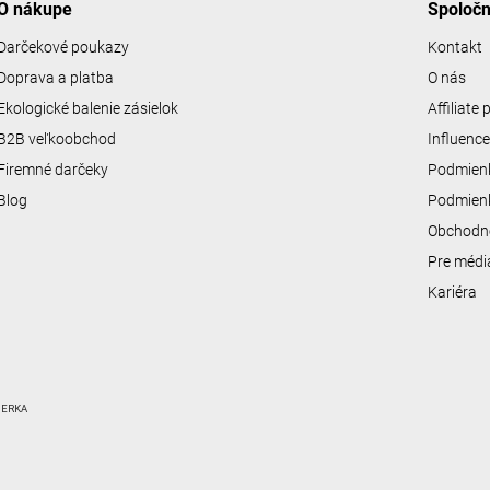
O nákupe
Spoloč
Darčekové poukazy
Kontakt
Doprava a platba
O nás
Ekologické balenie zásielok
Affiliate
B2B veľkoobchod
Influenc
Firemné darčeky
Podmienk
Blog
Podmienk
Obchodn
Pre médi
Kariéra