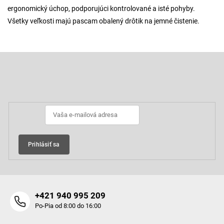
ergonomický úchop, podporujúci kontrolované a isté pohyby.
Všetky veľkosti majú pascam obalený drôtik na jemné čistenie.
Z
á
p
Odoberať newsletter
ä
t
i
e
Prihlásiť sa
+421 940 995 209
Po-Pia od 8:00 do 16:00