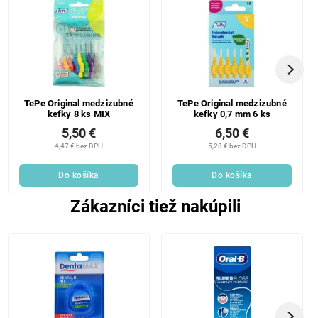
TePe Original medzizubné
TePe Original medzizubné
kefky 8 ks MIX
kefky 0,7 mm 6 ks
5,50 €
6,50 €
4,47 € bez DPH
5,28 € bez DPH
Do košíka
Do košíka
Zákazníci tiež nakúpili