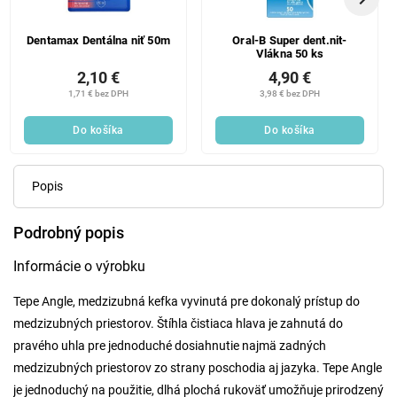
Dentamax Dentálna niť 50m
Oral-B Super dent.nit-
Vlákna 50 ks
2,10 €
4,90 €
1,71 € bez DPH
3,98 € bez DPH
Do košíka
Do košíka
Popis
Podrobný popis
Informácie o výrobku
Tepe Angle, medzizubná kefka vyvinutá pre dokonalý prístup do
medzizubných priestorov. Štíhla čistiaca hlava je zahnutá do
pravého uhla pre jednoduché dosiahnutie najmä zadných
medzizubných priestorov zo strany poschodia aj jazyka. Tepe Angle
je jednoduchý na použitie, dlhá plochá rukoväť umožňuje prirodzený