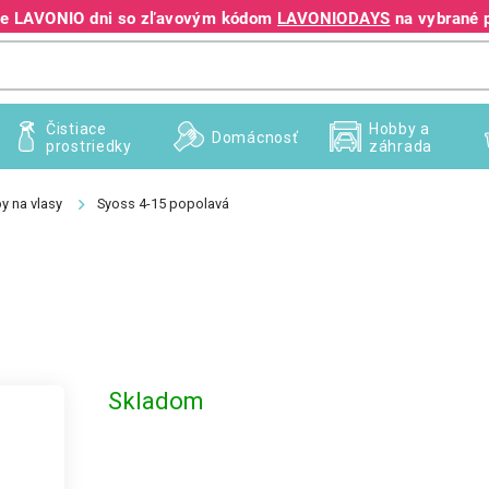
jte LAVONIO dni so zľavovým kódom
LAVONIODAYS
na vybrané 
+421 940 995 209
Čistiace
Hobby a
Domácnosť
prostriedky
záhrada
y na vlasy
Syoss 4-15 popolavá
Skladom