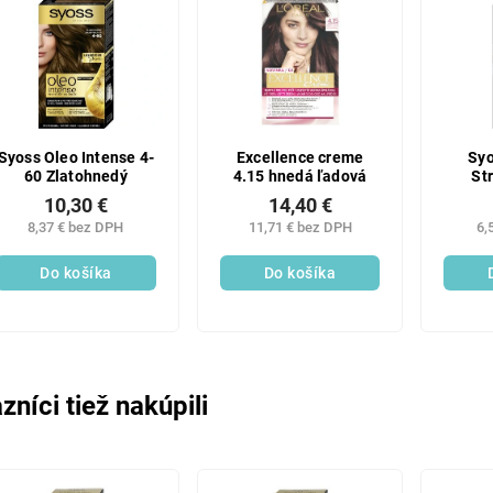
Syoss Oleo Intense 4-
Excellence creme
Syo
60 Zlatohnedý
4.15 hnedá ľadová
St
10,30 €
14,40 €
8,37 € bez DPH
11,71 € bez DPH
6,
Do košíka
Do košíka
zníci tiež nakúpili