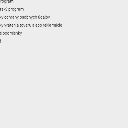
 program
erský program
y ochrany osobných údajov
y vrátenia tovaru alebo reklamácie
é podmienky
á