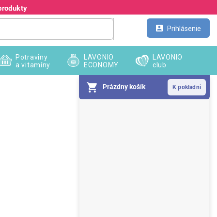
produkty
Kontakt
Veľkoobchod
Prihlásenie
Potraviny
LAVONIO
LAVONIO
a vitamíny
ECONOMY
club
Prázdny košík
B
o
č
n
ý
p
a
n
e
l