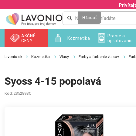
Prejsť
Privíta
na
obsah
Hľadať
AKČNÉ
Pranie a
Kozmetika
CENY
upratovanie
Kozmetika
Vlasy
Farby a farbenie vlasov
Farb
Syoss 4-15 popolavá
Kód:
235289SC