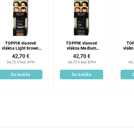
TOPPIK vlasové
TOPPIK vlasové
TOP
vlákna Light brown,
vlákna Medium
vlákn
12g
brown, 12g
42,70 €
42,70 €
34,72 € bez DPH
34,72 € bez DPH
45,
Do košíka
Do košíka