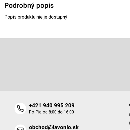
Podrobný popis
Popis produktu nie je dostupný
Z
á
p
Odoberať newsletter
ä
t
Vložte svoj e-mail a my Vám budeme zasielať informácie o 
i
produktoch na našom e-shope.
e
+421 940 995 209
Po-Pia od 8:00 do 16:00
obchod@lavonio.sk