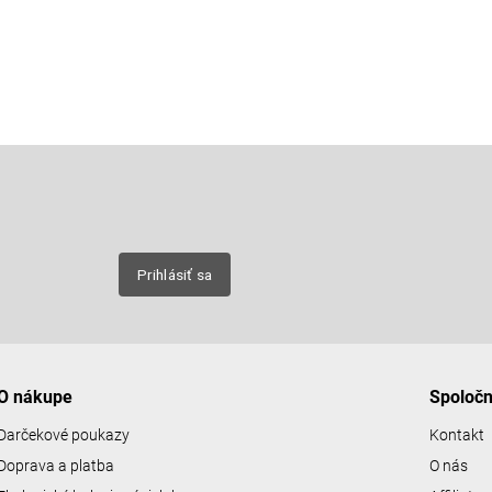
Email
nových
Prihlásiť sa
O nákupe
Spoloč
Darčekové poukazy
Kontakt
Doprava a platba
O nás