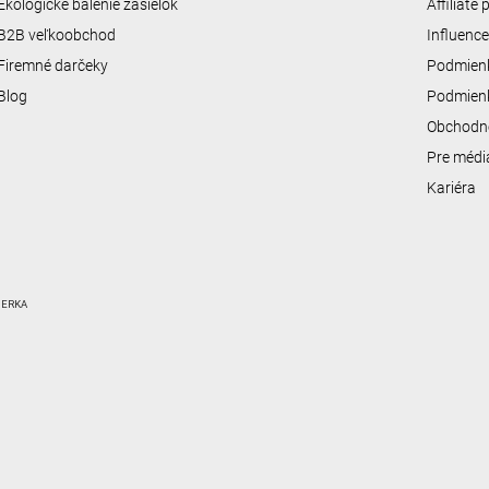
Ekologické balenie zásielok
Affiliate
B2B veľkoobchod
Influenc
Firemné darčeky
Podmienk
Blog
Podmienk
Obchodn
Pre médi
Kariéra