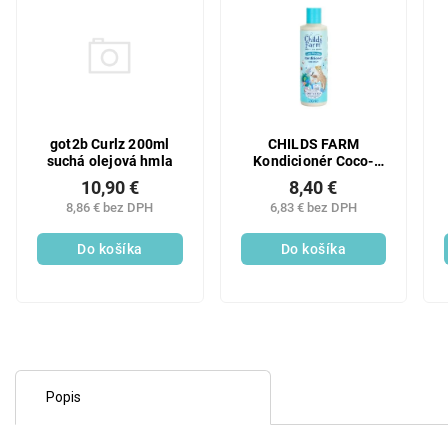
got2b Curlz 200ml
CHILDS FARM
suchá olejová hmla
Kondicionér Coco-
Nourish pre kučeravé
10,90 €
8,40 €
vlasy, 250 ml
8,86 € bez DPH
6,83 € bez DPH
Do košíka
Do košíka
Popis