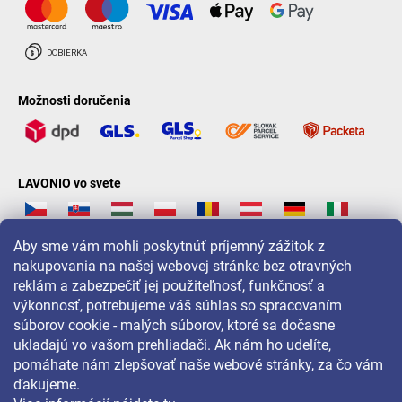
Možnosti doručenia
LAVONIO vo svete
Aby sme vám mohli poskytnúť príjemný zážitok z
nakupovania na našej webovej stránke bez otravných
reklám a zabezpečiť jej použiteľnosť, funkčnosť a
Pre akcie, súťaže a zľavy nás sledujte na:
výkonnosť, potrebujeme váš súhlas so spracovaním
súborov cookie - malých súborov, ktoré sa dočasne
ukladajú vo vašom prehliadači. Ak nám ho udelíte,
pomáhate nám zlepšovať naše webové stránky, za čo vám
ďakujeme.