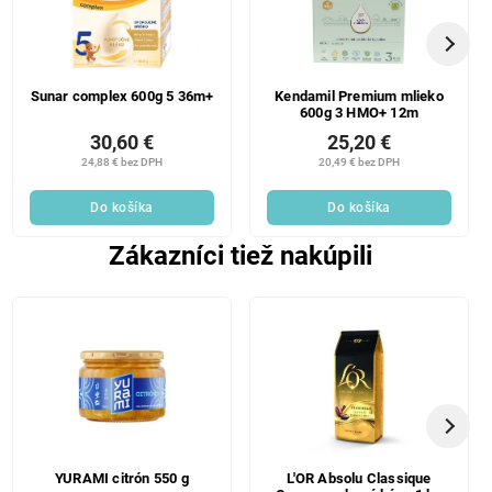
Sunar complex 600g 5 36m+
Kendamil Premium mlieko
600g 3 HMO+ 12m
30,60 €
25,20 €
24,88 € bez DPH
20,49 € bez DPH
Do košíka
Do košíka
Zákazníci tiež nakúpili
YURAMI citrón 550 g
L'OR Absolu Classique