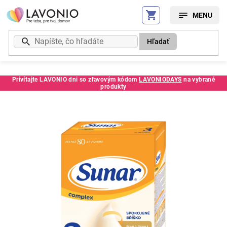
Prejsť
na
obsah
Hľadať
Privítajte LAVONIO dni so zľavovým kódom
LAVONIODAYS
na vybrané
produkty
Kód:
121109SC