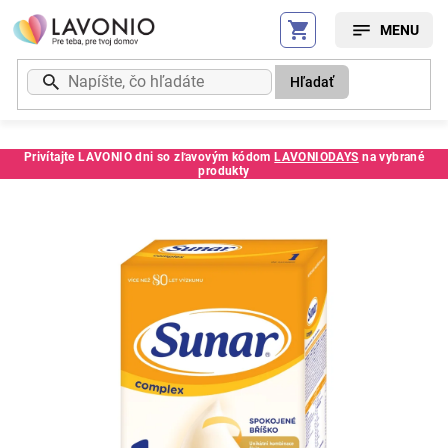
Prejsť
na
obsah
Hľadať
Privítajte LAVONIO dni so zľavovým kódom
LAVONIODAYS
na vybrané
produkty
Kód:
103361SC