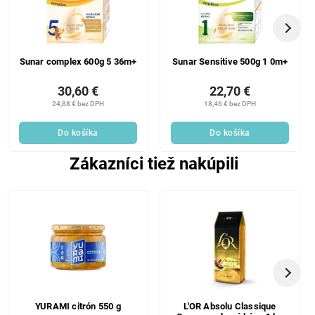
Sunar complex 600g 5 36m+
Sunar Sensitive 500g 1 0m+
30,60 €
22,70 €
24,88 € bez DPH
18,46 € bez DPH
Do košíka
Do košíka
Zákazníci tiež nakúpili
YURAMI citrón 550 g
L'OR Absolu Classique