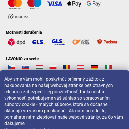
Možnosti doručenia
LAVONIO vo svete
Aby sme vám mohli poskytnúť príjemný zážitok z
nakupovania na našej webovej stránke bez otravných
reklám a zabezpečiť jej použiteľnosť, funkčnosť a
Pre akcie, súťaže a zľavy nás sledujte na:
výkonnosť, potrebujeme váš súhlas so spracovaním
súborov cookie - malých súborov, ktoré sa dočasne
ukladajú vo vašom prehliadači. Ak nám ho udelíte,
pomáhate nám zlepšovať naše webové stránky, za čo vám
ďakujeme.