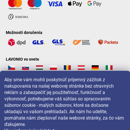
Možnosti doručenia
LAVONIO vo svete
Aby sme vám mohli poskytnúť príjemný zážitok z
nakupovania na našej webovej stránke bez otravných
reklám a zabezpečiť jej použiteľnosť, funkčnosť a
Pre akcie, súťaže a zľavy nás sledujte na:
výkonnosť, potrebujeme váš súhlas so spracovaním
súborov cookie - malých súborov, ktoré sa dočasne
ukladajú vo vašom prehliadači. Ak nám ho udelíte,
pomáhate nám zlepšovať naše webové stránky, za čo vám
ďakujeme.