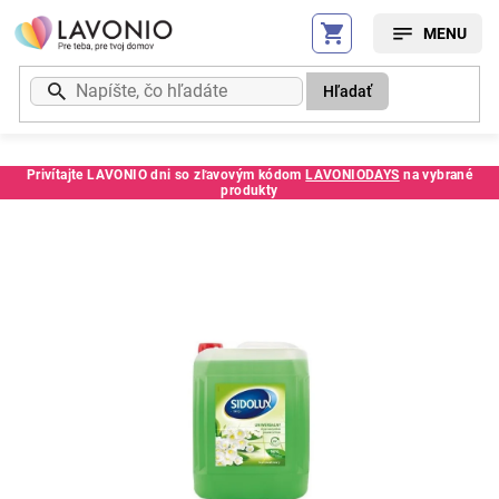
Prejsť
na
obsah
Hľadať
Privítajte LAVONIO dni so zľavovým kódom
LAVONIODAYS
na vybrané
produkty
Kód:
MG5902986201295