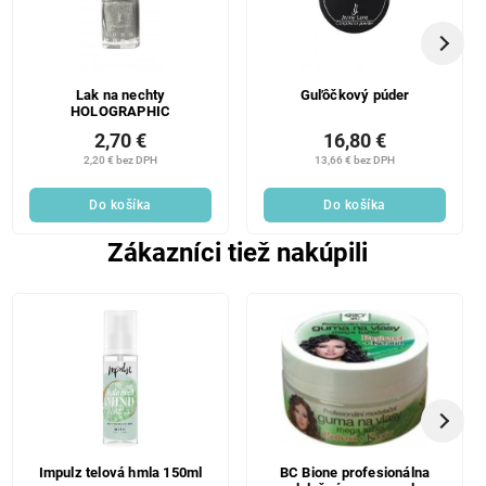
Lak na nechty
Guľôčkový púder
HOLOGRAPHIC
2,70 €
16,80 €
2,20 € bez DPH
13,66 € bez DPH
Do košíka
Do košíka
Zákazníci tiež nakúpili
Impulz telová hmla 150ml
BC Bione profesionálna