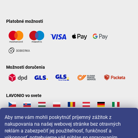
Platobné možnosti
Možnosti doručenia
LAVONIO vo svete
Aby sme vám mohli poskytnúť príjemný zážitok z
nakupovania na našej webovej stránke bez otravných
reklám a zabezpečiť jej použiteľnosť, funkčnosť a
Pre akcie, súťaže a zľavy nás sledujte na:
výkonnosť, potrebujeme váš súhlas so spracovaním