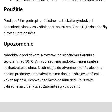
Po aplikácii suchého šampónu budú vaše vlasy opäť svieže
Použitie
Pred použitím pretrepte, následne nastriekajte výrobok pri
korienkoch vlasov zo vzdialenosti asi 20 cm. Vmasírujte do pokožky
hlavy a upravte účes.
Upozornenie
Nádobka je pod tlakom. Nevystavujte slnečnému žiareniu a
teplotám nad 50 °C. Ani vyprázdnenú nádobku neprerážajte a
nevhadzujte do ohňa. Nestriekajte do otvoreného ohňa alebo na
horúce predmety. Uchovávajte mimo dosahu zdrojov zapálenia -
Zákaz fajčenia. Uchovávajte mimo dosahu detí. Používajte
výhradne na určený účel. Zabráňte styku s očami.
Z
á