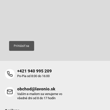
p
Odoberať newsletter
ä
t
Vložte svoj e-mail a my Vám budeme zasielať informácie o nových
produktoch na našom e-shope.
i
e
Email
Prihlásiť sa
+421 940 995 209
Po-Pia od 8:00 do 16:00
obchod@lavonio.sk
Vaším e-mailom sa venujeme vo
všedné dni od 8 do 17 hodín