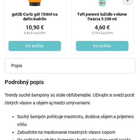
got2b Curlz gél 150ml na
Taft penové tužidlo volume
defin kudrlín
fixácia 5 200 ml
10,90 €
4,60 €
8,86 € bez DPH
3,74 € bez DPH
Do košíka
Do košíka
Popis
Podrobný popis
Trendy suché šampóny sú stále obľúbenejšie. Užívajte si svieži pocit
čistých vlasov a objem aj medzi umývaniami.
Suchý šampón pohlcuje mastnotu, dodáva objem a príjemnú
vôňu
Zabudnite na maskovanie mastných vlasov copom