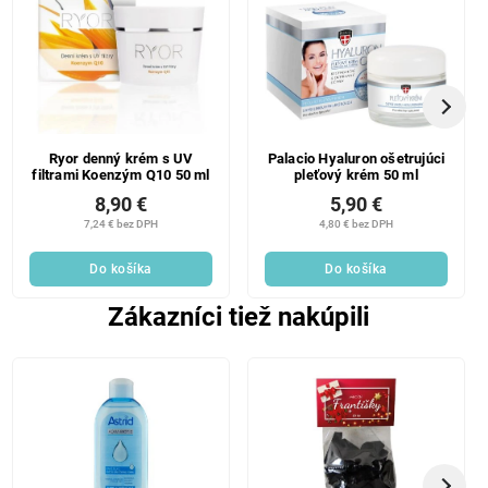
Ryor denný krém s UV
Palacio Hyaluron ošetrujúci
filtrami Koenzým Q10 50 ml
pleťový krém 50 ml
8,90 €
5,90 €
7,24 € bez DPH
4,80 € bez DPH
Do košíka
Do košíka
Zákazníci tiež nakúpili