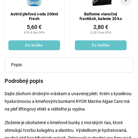
Astrid pleťová voda 200ml
Balhome vianočný
Fresh
františok, balenie 20 ks
5,60 €
2,80 €
4,55 € bez DPH
2,28 € bez DPH
Do košíka
Do košíka
Popis
Podrobný popis
Dajte zbohom drobným vráskam a unavenej pleti. Krém s kyselinou
hyalurónovou a kmeňovými bunkami RYOR Marine Algae Care má
na pleť liftingový efekt a viditeľne ju vypína.
Zloženie je obohatené o kmeňové bunky z morských rias, ktoré
stimulujú tvorbu kolagénu a elastínu. Výsledkom je hydratovaná,