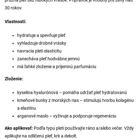
pružná pleť bez hlbokých vrások. Prípravok je vhodný pre ženy nad
30 rokov.
Vlastnosti:
hydratuje a spevňuje pleť
vyhladzuje drobné vrásky
navracia pleti elasticitu
zanecháva pleť hodvábne jemnú
má ľahké zloženie a príjemnú parfumáciu
Zloženie:
kyselina hyalurónová – pomáha udržať pleť hydratovanú
kmeňové bunky z morských rias – stimulujú tvorbu kolagénu
a elastínu
arganové maslo – vyživuje a podporuje regeneráciu
Ako aplikovať:
Podľa typu pleti používajte ráno a/alebo večer. Vždy
aplikujte na odlíčenú pleť, krk a dekolt.