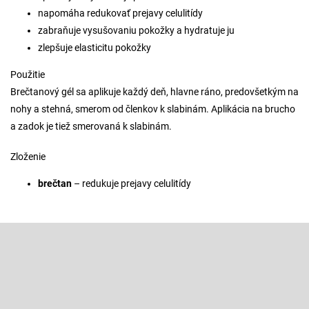
napomáha redukovať prejavy celulitídy
zabraňuje vysušovaniu pokožky a hydratuje ju
zlepšuje elasticitu pokožky
Použitie
Brečtanový gél sa aplikuje každý deň, hlavne ráno, predovšetkým na
nohy a stehná, smerom od členkov k slabinám. Aplikácia na brucho
a zadok je tiež smerovaná k slabinám.
Zloženie
brečtan
– redukuje prejavy celulitídy
Z
á
p
Odoberať newsletter
ä
t
Vložte svoj e-mail a my Vám budeme zasielať informácie o nových
produktoch na našom e-shope.
i