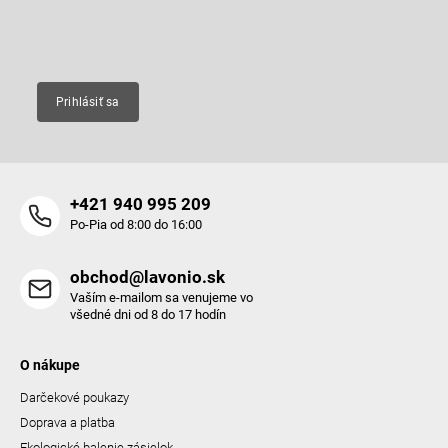
e
Email
Prihlásiť sa
+421 940 995 209
Po-Pia od 8:00 do 16:00
obchod@lavonio.sk
Vaším e-mailom sa venujeme vo
všedné dni od 8 do 17 hodín
O nákupe
Darčekové poukazy
Doprava a platba
Ekologické balenie zásielok