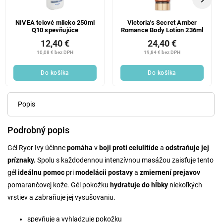
NIVEA telové mlieko 250ml
Victoria's Secret Amber
Q10 spevňujúce
Romance Body Lotion 236ml
12,40 €
24,40 €
10,08 € bez DPH
19,84 € bez DPH
Do košíka
Do košíka
Popis
Podrobný popis
Gél Ryor Ivy účinne
pomáha
v
boji proti celulitíde
a
odstraňuje jej
príznaky.
Spolu s každodennou intenzívnou masážou zaisťuje tento
gél
ideálnu pomoc
pri
modelácii postavy
a
zmiernení prejavov
pomarančovej kože. Gél pokožku
hydratuje do hĺbky
niekoľkých
vrstiev a zabraňuje jej vysušovaniu.
spevňuje a vyhladzuje pokožku