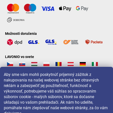
Možnosti doručenia
LAVONIO vo svete
Aby sme vám mohli poskytnúť príjemný zážitok z
nakupovania na našej webovej stránke bez otravných
reklám a zabezpečiť jej použiteľnosť, funkčnosť a
Pre akcie, súťaže a zľavy nás sledujte na:
výkonnosť, potrebujeme váš súhlas so spracovaním
súborov cookie - malých súborov, ktoré sa dočasne
ukladajú vo vašom prehliadači. Ak nám ho udelíte,
pomáhate nám zlepšovať naše webové stránky, za čo vám