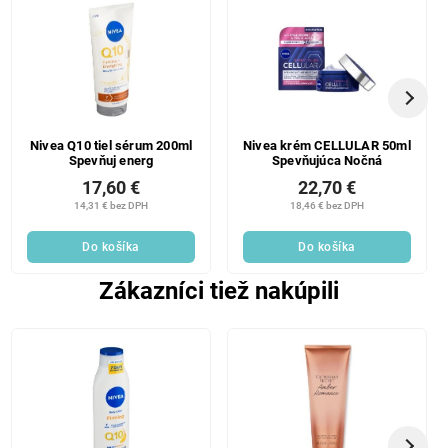
Nivea Q10 tiel sérum 200ml
Nivea krém CELLULAR 50ml
Spevňuj energ
Spevňujúca Nočná
17,60 €
22,70 €
14,31 € bez DPH
18,46 € bez DPH
Do košíka
Do košíka
Zákazníci tiež nakúpili