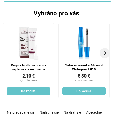
Vybráno pro vás
Regina líčidlo náhradná
Catrice riasenka Allround
náplň nástavec čierne
Waterproof 010
2,10 €
5,30 €
1,71 € bez DPH
4,31 € bez DPH
Do košíka
Do košíka
R
a
Najpredávanejšie
Najlacnejšie
Najdrahšie
Abecedne