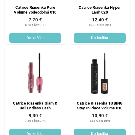
Catrice Riasenka Pure
Catrice Riasenka Hyper
Volume vodeodolná 010
Lash 020
7,70 €
12,40 €
6,26 € bez DPH
10,08 € bez DPH
Do košíka
Do košíka
Catrice Riasenka Glam &
Catrice Riasenka TUBING
Doll Endless Lash
Stay In Place Volume 010
9,30 €
10,90 €
7,56 € bez DPH
8,86 € bez DPH
Do košíka
Do košíka