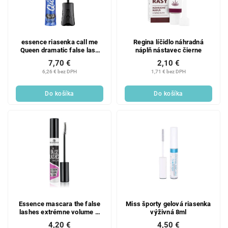
essence riasenka call me
Regina líčidlo náhradná
Queen dramatic false lash
náplň nástavec čierne
effect vodeodolná
7,70 €
2,10 €
6,26 € bez DPH
1,71 € bez DPH
Do košíka
Do košíka
Essence mascara the false
Miss športy gelová riasenka
lashes extrémne volume &
výživná 8ml
curl
4,20 €
4,50 €