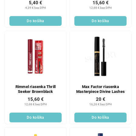
5,40 €
15,60 €
4,39 € bez DPH
12,68 € bez DPH
Do košíka
Do košíka
Rimmel riasenka Thrill
Max Factor riasenka
Seeker Brownblack
Masterpiece Divine Lashes
15,60 €
20 €
12,68 € bez DPH
16,26 € bez DPH
Do košíka
Do košíka