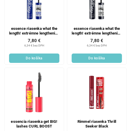
essence riasenka what the
essence riasenka what the
length! extrémne lengthening
length! extrémne lengthening
vodeodolná 02
01
7,80 €
7,80 €
6,34 € bez DPH
6,34 € bez DPH
Do košíka
Do košíka
essencia riasenka get BIG!
Rimmel riasenka Thrill
lashes CURL BOOST
Seeker Black