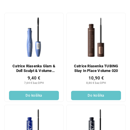
d
e
V
n
ý
i
p
e
i
p
s
r
p
o
r
d
o
u
d
k
Catrice Riasenka Glam &
Catrice Riasenka TUBING
Doll Sculpt & Volume
Stay In Place Volume 020
u
t
vodeodolná
9,40 €
10,90 €
k
o
7,64 € bez DPH
8,86 € bez DPH
t
v
o
Do košíka
Do košíka
v