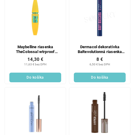
Maybelline riasenka
Dermacol dekoratívka
TheColossal wtrproof
BaRevolutionná riasenka
Black01
odtieň Navy
14,30 €
8 €
11,63 € bez DPH
6,50 € bez DPH
Do košíka
Do košíka