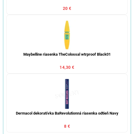
20 €
Maybelline riasenka TheColossal wtrproof Black01
14,30 €
Dermacol dekoratívka BaRevolutionná riasenka odtieň Navy
8 €