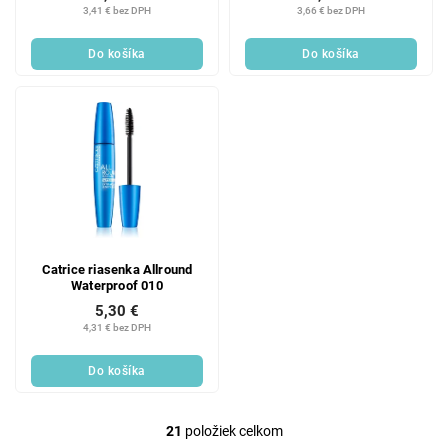
3,41 € bez DPH
3,66 € bez DPH
Do košíka
Do košíka
Catrice riasenka Allround
Waterproof 010
5,30 €
4,31 € bez DPH
Do košíka
21
položiek celkom
O