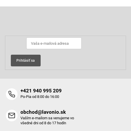
v
l
Z
á
á
d
p
Odoberať newsletter
a
ä
c
t
i
i
e
e
p
r
v
Prihlásiť sa
k
y
v
ý
p
+421 940 995 209
i
Po-Pia od 8:00 do 16:00
s
u
obchod@lavonio.sk
Vaším e-mailom sa venujeme vo
všedné dni od 8 do 17 hodín