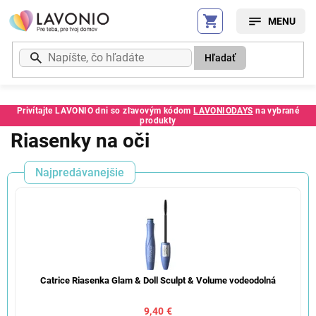
Prejsť
na
obsah
Hľadať
Privítajte LAVONIO dni so zľavovým kódom
LAVONIODAYS
na vybrané
produkty
Riasenky na oči
Najpredávanejšie
Catrice Riasenka Glam & Doll Sculpt & Volume vodeodolná
9,40 €