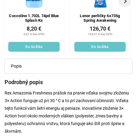
Coccolino 1.702L 74pd Blue
Lenor perličky 6x735g
Splash Ks
Spring Awakening
8,20 €
126,70 €
6,67 € bez DPH
103,01 € bez DPH
Do košíka
Do košíka
Popis
Podrobný popis
Rex Amazonia Freshness prášok na pranie vďaka svojmu zloženiu
3× Action funguje už pri 30 ° C a to pri zachovaní účinnosti. Vďaka
tejto funkcii vám šetrí energiu aj peniaze. Inovatívne zloženie 3×
Action tvorí okolo moderných vlákien (polyester, zmes bavlny a
polyesteru) ochrannú vrstvu, ktorá funguje ako štít proti špine a
škvrnám.