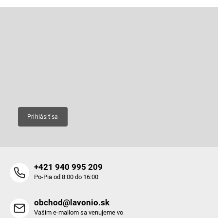
Z
á
p
Odoberať newsletter
ä
t
Vložte svoj e-mail a my Vám budeme zasielať informácie o nových
produktoch na našom e-shope.
i
e
Email
Prihlásiť sa
+421 940 995 209
Po-Pia od 8:00 do 16:00
obchod@lavonio.sk
Vaším e-mailom sa venujeme vo