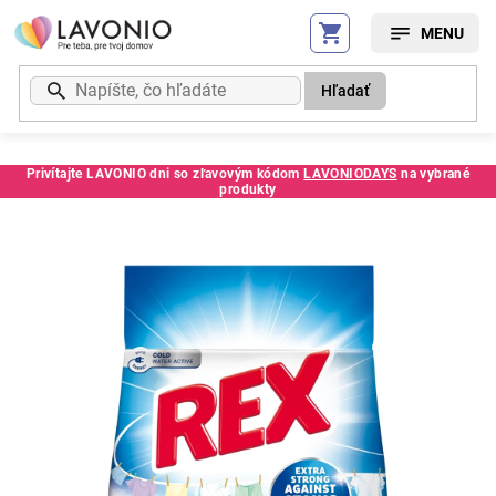
Prejsť
na
obsah
Hľadať
Privítajte LAVONIO dni so zľavovým kódom
LAVONIODAYS
na vybrané
produkty
Kód:
90367SSSCZ