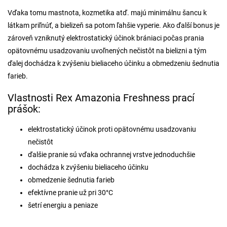
Vďaka tomu mastnota, kozmetika atď. majú minimálnu šancu k
látkam priľnúť, a bielizeň sa potom ľahšie vyperie. Ako ďalší bonus je
zároveň vzniknutý elektrostatický účinok brániaci počas prania
opätovnému usadzovaniu uvoľnených nečistôt na bielizni a tým
ďalej dochádza k zvýšeniu bieliaceho účinku a obmedzeniu šednutia
farieb.
Vlastnosti Rex Amazonia Freshness prací
prášok:
elektrostatický účinok proti opätovnému usadzovaniu
nečistôt
ďalšie pranie sú vďaka ochrannej vrstve jednoduchšie
dochádza k zvýšeniu bieliaceho účinku
obmedzenie šednutia farieb
efektívne pranie už pri 30°C
šetrí energiu a peniaze