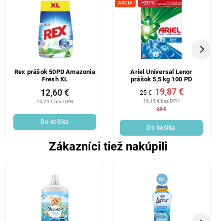
AKCIA
–20 %
Rex prášok 50PD Amazonia
Ariel Universal Lenor
Fresh XL
prášok 5,5 kg 100 PD
19,87 €
12,60 €
25 €
16,15 € bez DPH
10,24 € bez DPH
25 €
Do košíka
Do košíka
Zákazníci tiež nakúpili