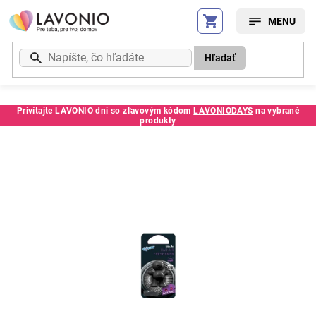
Prejsť
na
obsah
Hľadať
Privítajte LAVONIO dni so zľavovým kódom
LAVONIODAYS
na vybrané
produkty
Kód:
E8590273713315