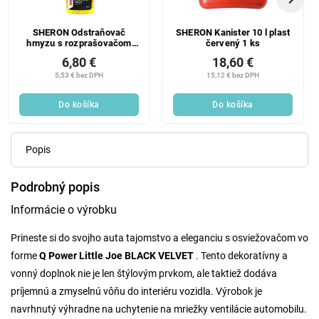
SHERON Odstraňovač
SHERON Kanister 10 l plast
hmyzu s rozprašovačom
červený 1 ks
500 ml 1 ks
6,80 €
18,60 €
5,53 € bez DPH
15,12 € bez DPH
Do košíka
Do košíka
Popis
Podrobný popis
Informácie o výrobku
Prineste si do svojho auta tajomstvo a eleganciu s osviežovačom vo
forme
Q Power Little Joe BLACK VELVET
. Tento dekoratívny a
vonný doplnok nie je len štýlovým prvkom, ale taktiež dodáva
príjemnú a zmyselnú vôňu do interiéru vozidla. Výrobok je
navrhnutý výhradne na uchytenie na mriežky ventilácie automobilu.