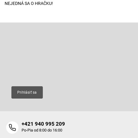
NEJEDNÁ SA O HRAČKU!
Z
á
p
Odoberať newsletter
ä
t
Vložte svoj e-mail a my Vám budeme zasielať informácie o nových
produktoch na našom e-shope.
i
e
Email
Prihlásiť sa
+421 940 995 209
Po-Pia od 8:00 do 16:00