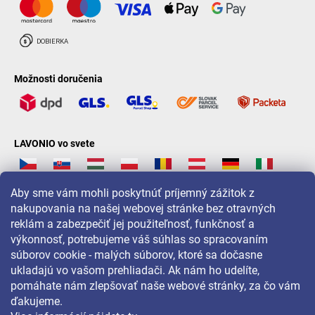
Možnosti doručenia
LAVONIO vo svete
Aby sme vám mohli poskytnúť príjemný zážitok z
nakupovania na našej webovej stránke bez otravných
reklám a zabezpečiť jej použiteľnosť, funkčnosť a
Pre akcie, súťaže a zľavy nás sledujte na:
výkonnosť, potrebujeme váš súhlas so spracovaním
súborov cookie - malých súborov, ktoré sa dočasne
ukladajú vo vašom prehliadači. Ak nám ho udelíte,
pomáhate nám zlepšovať naše webové stránky, za čo vám
ďakujeme.