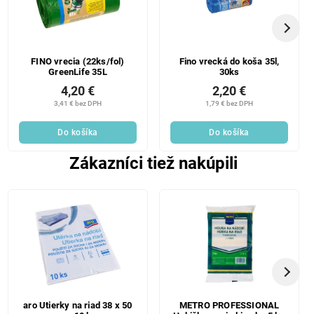
FINO vrecia (22ks/fol)
Fino vrecká do koša 35l,
GreenLife 35L
30ks
4,20 €
2,20 €
3,41 € bez DPH
1,79 € bez DPH
Do košíka
Do košíka
Zákazníci tiež nakúpili
aro Utierky na riad 38 x 50
METRO PROFESSIONAL