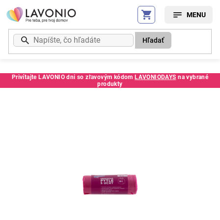
Prejsť
na
obsah
Hľadať
Privítajte LAVONIO dni so zľavovým kódom
LAVONIODAYS
na vybrané
produkty
Kód:
247541SC