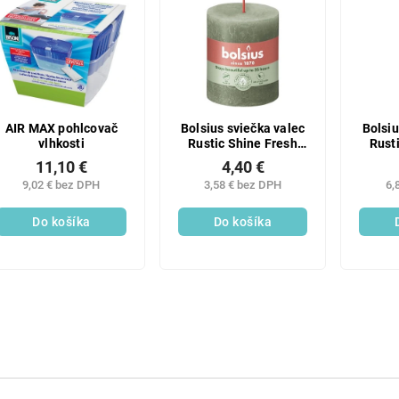
AIR MAX pohlcovač
Bolsius sviečka valec
Bolsiu
vlhkosti
Rustic Shine Fresh
Rust
Olive zelená
O
11,10 €
4,40 €
68x80mm
9,02 € bez DPH
3,58 € bez DPH
6,
Do košíka
Do košíka