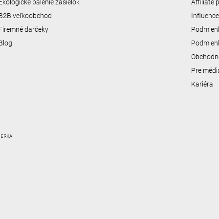
Ekologické balenie zásielok
Affiliate
B2B veľkoobchod
Influenc
Firemné darčeky
Podmienk
Blog
Podmienk
Obchodn
Pre médi
Kariéra