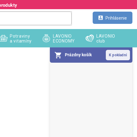
produkty
Kontakt
Veľkoobchod
Prihlásenie
Potraviny
LAVONIO
LAVONIO
a vitamíny
ECONOMY
club
Prázdny košík
B
o
č
n
ý
p
a
n
e
l