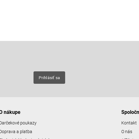
Email
nových
Prihlásiť sa
O nákupe
Spoloč
Darčekové poukazy
Kontakt
Doprava a platba
O nás