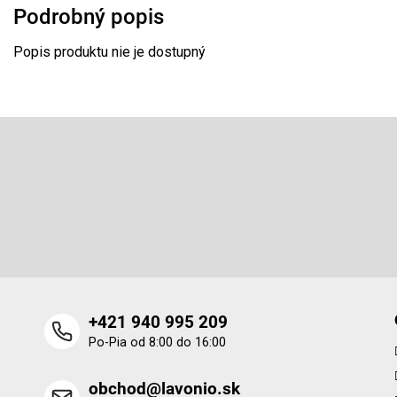
Podrobný popis
Popis produktu nie je dostupný
Z
á
p
Odoberať newsletter
ä
t
Vložte svoj e-mail a my Vám budeme zasielať informácie o 
i
produktoch na našom e-shope.
e
+421 940 995 209
Po-Pia od 8:00 do 16:00
obchod@lavonio.sk