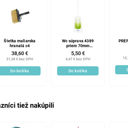
Štetka maliarska
Wc súprava 4389
PREF
hranatá c4
priem 70mm
(domček)
38,60 €
5,50 €
15,
31,38 € bez DPH
4,47 € bez DPH
Do košíka
Do košíka
zníci tiež nakúpili