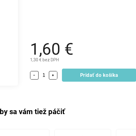
1,60 €
1,30 € bez DPH
Pridať do košíka
−
+
by sa vám tiež páčiť