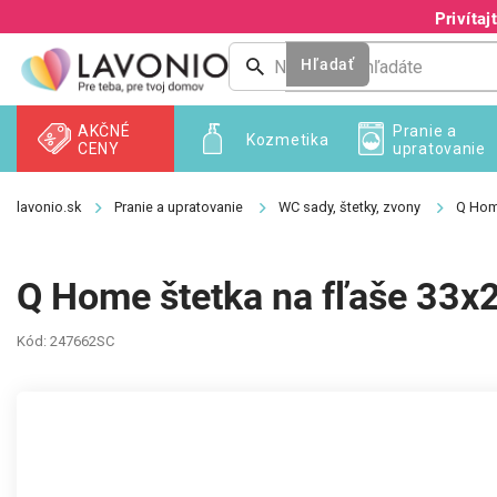
Prejsť
Privíta
na
obsah
Hľadať
AKČNÉ
Pranie a
Kozmetika
CENY
upratovanie
Pranie a upratovanie
WC sady, štetky, zvony
Q Hom
Q Home štetka na fľaše 33x
Kód:
247662SC