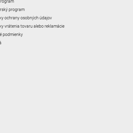
 program
erský program
y ochrany osobných údajov
y vrátenia tovaru alebo reklamácie
é podmienky
á