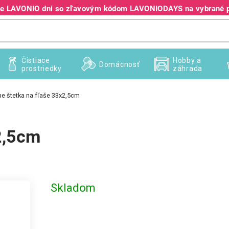
jte LAVONIO dni so zľavovým kódom
LAVONIODAYS
na vybrané 
+421 940 995 209
Čistiace
Hobby a
Domácnosť
prostriedky
záhrada
e štetka na fľaše 33x2,5cm
2,5cm
Skladom