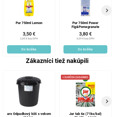
Pur 750ml Lemon
Pur 750ml Power
Fig&Pomegranate
3,50 €
3,80 €
2,85 € bez DPH
3,09 € bez DPH
Do košíka
Do košíka
Zákazníci tiež nakúpili
+ DARČEK ZADARMO
aro Odpadkový kôš s vekom
Jar tab 6x (71ks/bal)