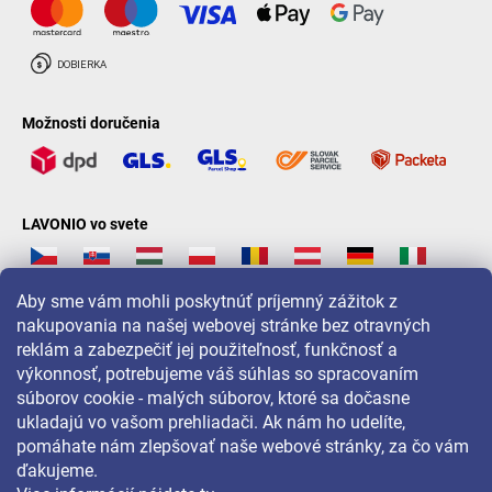
Možnosti doručenia
LAVONIO vo svete
Aby sme vám mohli poskytnúť príjemný zážitok z
nakupovania na našej webovej stránke bez otravných
reklám a zabezpečiť jej použiteľnosť, funkčnosť a
Pre akcie, súťaže a zľavy nás sledujte na:
výkonnosť, potrebujeme váš súhlas so spracovaním
súborov cookie - malých súborov, ktoré sa dočasne
ukladajú vo vašom prehliadači. Ak nám ho udelíte,
pomáhate nám zlepšovať naše webové stránky, za čo vám
ďakujeme.