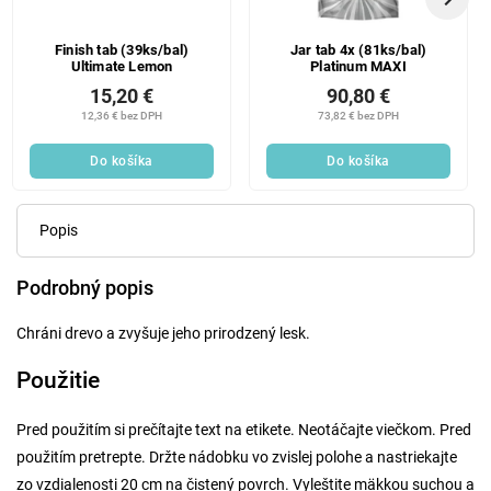
Finish tab (39ks/bal)
Jar tab 4x (81ks/bal)
Ultimate Lemon
Platinum MAXI
15,20 €
90,80 €
12,36 € bez DPH
73,82 € bez DPH
Do košíka
Do košíka
Popis
Podrobný popis
Chráni drevo a zvyšuje jeho prirodzený lesk.
Použitie
Pred použitím si prečítajte text na etikete. Neotáčajte viečkom. Pred
použitím pretrepte. Držte nádobku vo zvislej polohe a nastriekajte
zo vzdialenosti 20 cm na čistený povrch. Vyleštite mäkkou suchou a