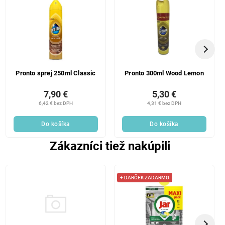
Pronto sprej 250ml Classic
Pronto 300ml Wood Lemon
7,90 €
5,30 €
6,42 € bez DPH
4,31 € bez DPH
Do košíka
Do košíka
Zákazníci tiež nakúpili
+ DARČEK ZADARMO