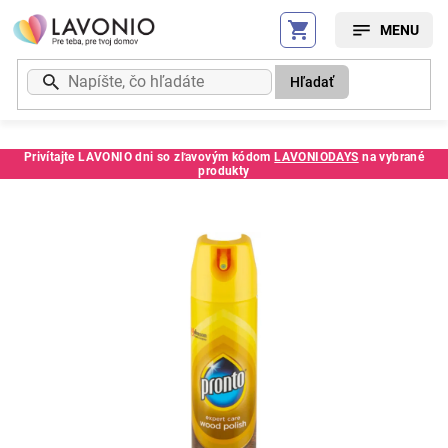
Prejsť
na
obsah
Hľadať
Privítajte LAVONIO dni so zľavovým kódom
LAVONIODAYS
na vybrané
produkty
Kód:
63915