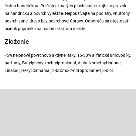
čistou handričkou. Pri čistení malých plôch nastriekajte prípravok
na handričku a povrch vyleštite. Nepoužívajte na podlahy, vnútorný
povrch vane, drevo bez povrchovej úpravy. Odporúča sa otestovať
účinok prípravku na malom skrytom mieste.
Zloženie
<5% neiónové povrchovo aktívne látky, 15-30% alifatické uhľovodíky,
parfumy, Butylphenyl mehtylpropional, Alphaizomethyl ionone,
Linalool, Hexyl Cinnamal, 2-brómo-2-nitropropane-1,3-diol.
Z
á
p
Odoberať newsletter
ä
t
Vložte svoj e-mail a my Vám budeme zasielať informácie o nových
produktoch na našom e-shope.
i
e