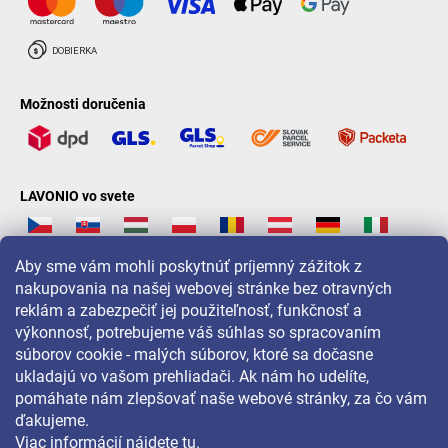
Možnosti doručenia
LAVONIO vo svete
Aby sme vám mohli poskytnúť príjemný zážitok z
nakupovania na našej webovej stránke bez otravných
reklám a zabezpečiť jej použiteľnosť, funkčnosť a
Pre akcie, súťaže a zľavy nás sledujte na:
výkonnosť, potrebujeme váš súhlas so spracovaním
súborov cookie - malých súborov, ktoré sa dočasne
ukladajú vo vašom prehliadači. Ak nám ho udelíte,
pomáhate nám zlepšovať naše webové stránky, za čo vám
ďakujeme.
Viac informácií nájdete
tu
.