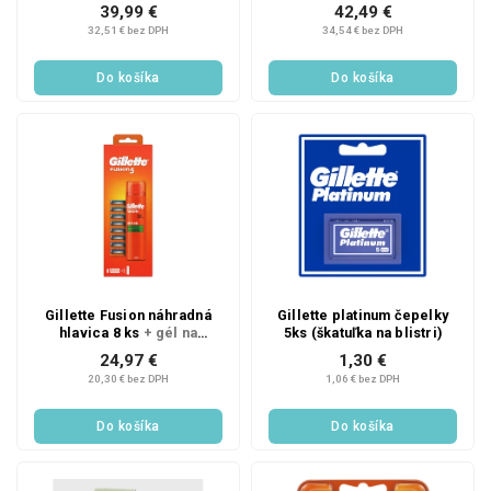
39,99 €
42,49 €
32,51 € bez DPH
34,54 € bez DPH
Do košíka
Do košíka
Gillette Fusion náhradná
Gillette platinum čepelky
hlavica 8 ks
+ gél na
5ks (škatuľka na blistri)
holenie ZADARMO
24,97 €
1,30 €
20,30 € bez DPH
1,06 € bez DPH
Do košíka
Do košíka