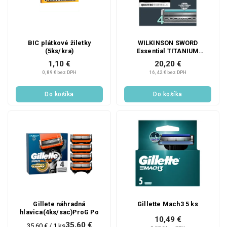
BIC plátkové žiletky
WILKINSON SWORD
(5ks/kra)
Essential TITANIUM
SENSITIVE 4 KS
1,10 €
20,20 €
0,89 € bez DPH
16,42 € bez DPH
Do košíka
Do košíka
Gillete náhradná
Gillette Mach3 5 ks
hlavica(4ks/sac)ProG Po
10,49 €
35,60 €
Jednotková
35,60 € / 1 ks