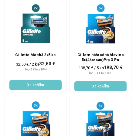
Gillette Mach3 2x5 ks
Gillete náhradná hlavica
5x(4ks/sac)ProG Po
32,50 €
Jednotková
32,50 € / 2 ks
198,70 €
Jednotková
198,70 € / 5 ks
cena:
26,42 € bez DPH
cena:
161,54 € bez DPH
Do košíka
Do košíka