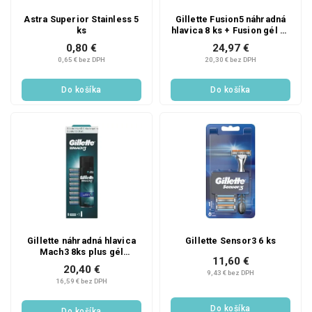
Astra Superior Stainless 5
Gillette Fusion5 náhradná
ks
hlavica 8 ks + Fusion gél na
holenie 200 ml darčeková
0,80 €
24,97 €
sada
0,65 € bez DPH
20,30 € bez DPH
Do košíka
Do košíka
Gillette náhradná hlavica
Gillette Sensor3 6 ks
Mach3 8ks plus gél
11,60 €
zadarmo
20,40 €
9,43 € bez DPH
16,59 € bez DPH
Do košíka
Do košíka