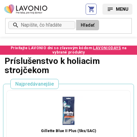
Prejsť
na
obsah
Hľadať
Privítajte LAVONIO dni so zľavovým kódom
LAVONIODAYS
na
vybrané produkty
Príslušenstvo k holiacim
strojčekom
Najpredávanejšie
Gillette Blue II Plus (5ks/SAC)