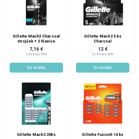
Gillette Mach3 Charcoal
Gillette Mach3 5 ks
strojček + 2 hlavice
Charcoal
7,16 €
12 €
5,82 € bez DPH
9,76 € bez DPH
Do košíka
Do košíka
Gillette Mach3 20ks
Gillette Fusion5 14 ks