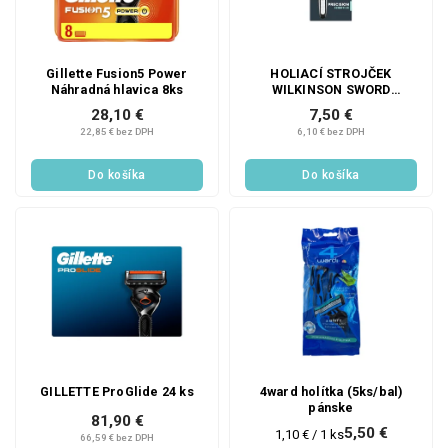
Gillette Fusion5 Power
HOLIACÍ STROJČEK
Náhradná hlavica 8ks
WILKINSON SWORD
QUATTRO TITANIUM
28,10 €
7,50 €
SENSITIVE + 1 KS HLAVICA
22,85 € bez DPH
6,10 € bez DPH
Do košíka
Do košíka
GILLETTE ProGlide 24 ks
4ward holítka (5ks/bal)
pánske
81,90 €
5,50 €
Jednotková
1,10 € / 1 ks
66,59 € bez DPH