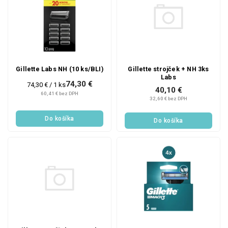
Gillette strojček + NH 3ks
Gillette Labs NH (10 ks/BLI)
Labs
74,30 €
Jednotková
74,30 € / 1 ks
40,10 €
cena:
60,41 € bez DPH
32,60 € bez DPH
Do košíka
Do košíka