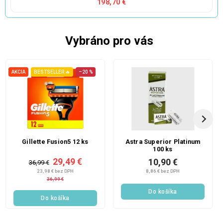
198,70 €
Vybráno pro vás
AKCIA
BESTSELLER 🔥
–20 %
Gillette Fusion5 12 ks
Astra Superior Platinum
100 ks
29,49 €
10,90 €
36,99 €
23,98 € bez DPH
8,86 € bez DPH
36,99 €
Do košíka
Do košíka