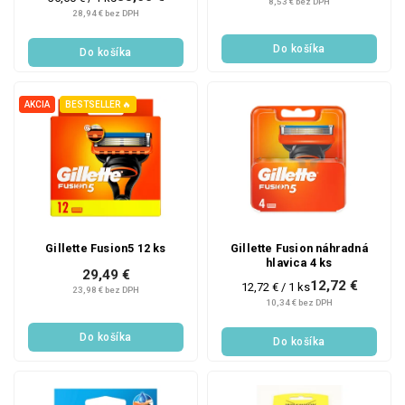
8,53 € bez DPH
cena:
28,94 € bez DPH
Do košíka
Do košíka
AKCIA
BESTSELLER 🔥
Gillette Fusion5 12 ks
Gillette Fusion náhradná
hlavica 4 ks
29,49 €
12,72 €
Jednotková
12,72 € / 1 ks
23,98 € bez DPH
cena:
10,34 € bez DPH
Do košíka
Do košíka