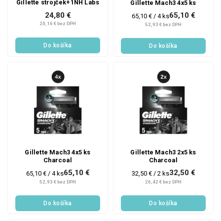
Gillette strojček+1NH Labs
Gillette Mach3 4x5 ks
65,10 €
24,80 €
Jednotková
65,10 € / 4 ks
cena:
20,16 € bez DPH
52,93 € bez DPH
Do košíka
Do košíka
Gillette Mach3 4x5 ks
Gillette Mach3 2x5 ks
Charcoal
Charcoal
65,10 €
32,50 €
Jednotková
Jednotková
65,10 € / 4 ks
32,50 € / 2 ks
cena:
cena:
52,93 € bez DPH
26,42 € bez DPH
Do košíka
Do košíka