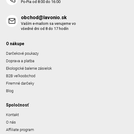
Po-Pia od 8:00 do 16:00
s
u
obchod@lavonio.sk
Vaším e-mailom sa venujeme vo
všedné dni od 8 do 17 hodín
O nákupe
Darčekové poukazy
Doprava a platba
Ekologické balenie zásielok
B2B veľkoobchod
Firemné darčeky
Blog
Spoločnosť
Kontakt
O nás
Affiliate program