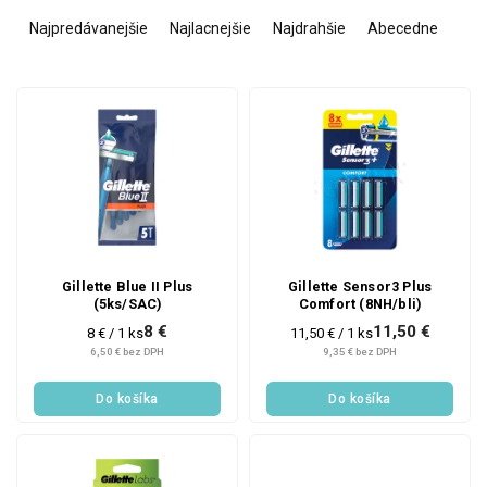
R
a
Najpredávanejšie
Najlacnejšie
Najdrahšie
Abecedne
d
e
V
n
ý
i
p
e
i
p
s
r
p
o
r
d
o
u
d
k
Gillette Blue II Plus
Gillette Sensor3 Plus
(5ks/SAC)
Comfort (8NH/bli)
u
t
8 €
11,50 €
k
o
Jednotková
Jednotková
8 € / 1 ks
11,50 € / 1 ks
cena:
cena:
6,50 € bez DPH
9,35 € bez DPH
t
v
o
Do košíka
Do košíka
v