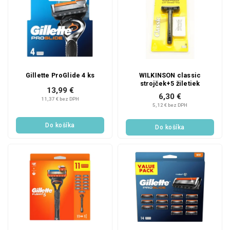
Gillette ProGlide 4 ks
WILKINSON classic
strojček+5 žiletiek
13,99 €
6,30 €
11,37 € bez DPH
5,12 € bez DPH
Do košíka
Do košíka