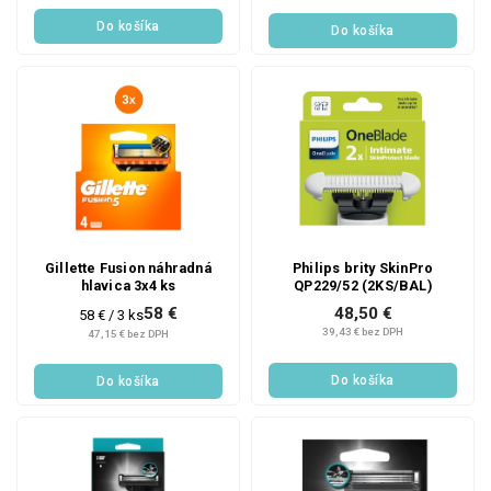
Do košíka
Do košíka
Gillette Fusion náhradná
Philips brity SkinPro
hlavica 3x4 ks
QP229/52 (2KS/BAL)
58 €
48,50 €
Jednotková
58 € / 3 ks
cena:
39,43 € bez DPH
47,15 € bez DPH
Do košíka
Do košíka