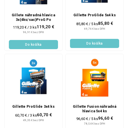
Gillete náhradná hlavica
Gillette ProGlide 5x4 ks
3x(4ks/sac)ProG Po
85,80 €
Jednotková
85,80 € / 5 ks
119,20 €
Jednotková
119,20 € / 3 ks
cena:
69,76 € bez DPH
cena:
96,91 € bez DPH
Do košíka
Do košíka
Gillette ProGlide 3x4 ks
Gillette Fusion náhradná
hlavica 5x4 ks
60,70 €
Jednotková
60,70 € / 3 ks
96,60 €
Jednotková
96,60 € / 5 ks
cena:
49,35 € bez DPH
cena:
78,54 € bez DPH