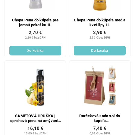
Chopa Pena do kúpeľa pre
Chopa Pena do kúpeľa med a
jemnú pokožku 1L
kvet lipy 1L
2,70 €
2,90 €
2,20 € bez DPH
2,36 € bez DPH
Do košíka
Do košíka
SAMETOVÁ HRUŠKA |
Darčeková sada soľ do
sprchová pena na umývanie
kúpeľa
tela | jemná & šetrná
106x80x175mm+drevená
16,10 €
7,40 €
starostlivosť | 250 ml
lyžica mix
13,09 € bez DPH
6,02 € bez DPH