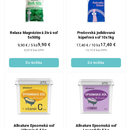
Relaxa Magnéziová živá soľ
Prešovská jodidovaná
5x500g
kúpeľová soľ 10x1kg
9,90 €
17,40 €
Jednotková
Jednotková
9,90 € / 5 ks
17,40 € / 10 ks
cena:
cena:
8,05 € bez DPH
14,15 € bez DPH
Do košíka
Do košíka
Allnature Epsomská soľ
Allnature Epsomská soľ