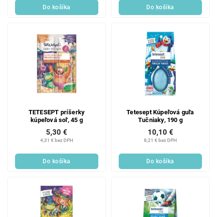
Do košíka
Do košíka
TETESEPT príšerky
Tetesept Kúpeľová guľa
kúpeľová soľ, 45 g
Tučniaky, 190 g
5,30 €
10,10 €
4,31 € bez DPH
8,21 € bez DPH
Do košíka
Do košíka