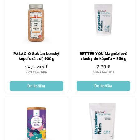
PALACIO Gaštan konský
BETTER YOU Magnéziové
kúpeľová soľ, 900 g
vločky do kúpeľa – 250 g
5 €
7,70 €
Jednotková
5 € / 1 ks
cena:
6,26 € bez DPH
4,07 € bez DPH
Do košíka
Do košíka