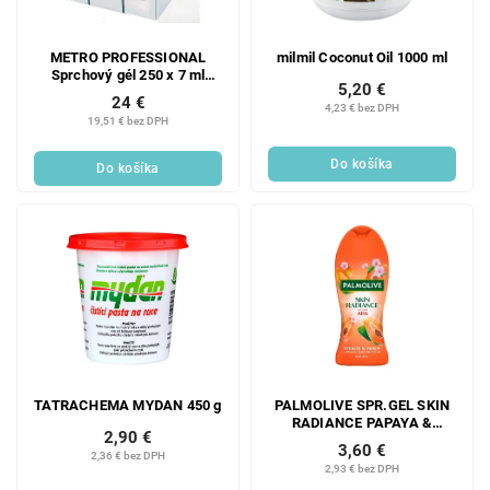
METRO PROFESSIONAL
milmil Coconut Oil 1000 ml
Sprchový gél 250 x 7 ml
5,20 €
vrecká
24 €
4,23 € bez DPH
19,51 € bez DPH
Do košíka
Do košíka
TATRACHEMA MYDAN 450 g
PALMOLIVE SPR.GEL SKIN
RADIANCE PAPAYA &
2,90 €
PEACH BLOSSOM 250 ML
3,60 €
2,36 € bez DPH
2,93 € bez DPH