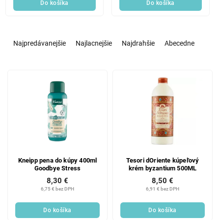
Do košíka
Do košíka
R
a
Najpredávanejšie
Najlacnejšie
Najdrahšie
Abecedne
d
e
V
n
ý
i
p
e
i
p
s
r
p
o
r
d
o
u
d
k
Kneipp pena do kúpy 400ml
Tesori dOriente kúpeľový
Goodbye Stress
krém byzantium 500ML
u
t
8,30 €
8,50 €
k
o
6,75 € bez DPH
6,91 € bez DPH
t
v
o
Do košíka
Do košíka
v