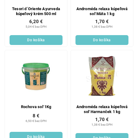
Tesori d´Oriente Ayurveda
Androméda relaxa kúpeľová
kúpeľový krém 500 ml
soľ Mäta 1 kg
6,20 €
1,70 €
5,04 € bez DPH
1,38 € bez DPH
Do košíka
Do košíka
Rochova soľ 1Kg
Androméda relaxa kúpeľová
soľ Harmanček 1 kg
8 €
1,70 €
6,50 € bez DPH
1,38 € bez DPH
Do košíka
Do košíka