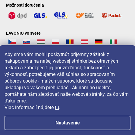
Možnosti doručenia
LAVONIO vo svete
Aby sme vám mohli poskytnúť príjemný zážitok z
nakupovania na našej webovej stránke bez otravných
reklám a zabezpečiť jej použiteľnosť, funkčnosť a
Pre akcie, súťaže a zľavy nás sledujte na:
výkonnosť, potrebujeme váš súhlas so spracovaním
súborov cookie - malých súborov, ktoré sa dočasne
ukladajú vo vašom prehliadači. Ak nám ho udelíte,
pomáhate nám zlepšovať naše webové stránky, za čo vám
ďakujeme.
Viac informácií nájdete
tu
.
Nastavenie
Copyright 2026
LAVONIO.sk
. Všetky práva vyhradené.