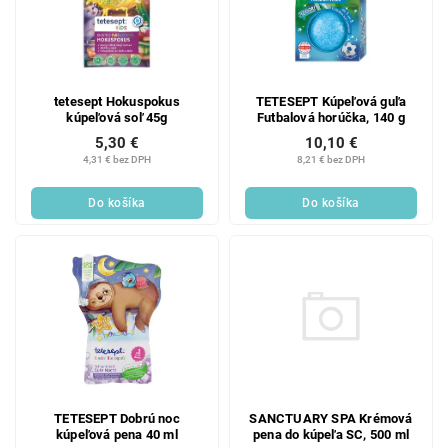
tetesept Hokuspokus
TETESEPT Kúpeľová guľa
kúpeľová soľ 45g
Futbalová horúčka, 140 g
5,30 €
10,10 €
4,31 € bez DPH
8,21 € bez DPH
Do košíka
Do košíka
SANCTUARY SPA Krémová
TETESEPT Dobrú noc
pena do kúpeľa SC, 500 ml
kúpeľová pena 40 ml