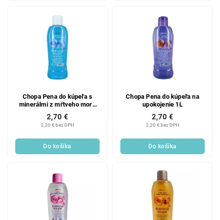
Chopa Pena do kúpeľa s
Chopa Pena do kúpeľa na
minerálmi z mŕtveho mora
upokojenie 1L
1L
2,70 €
2,70 €
2,20 € bez DPH
2,20 € bez DPH
Do košíka
Do košíka