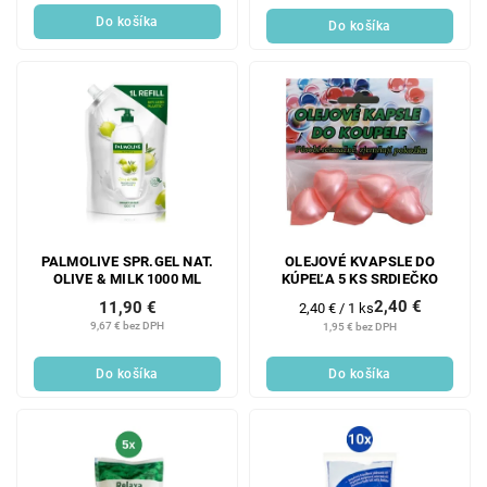
Do košíka
Do košíka
PALMOLIVE SPR.GEL NAT.
OLEJOVÉ KVAPSLE DO
OLIVE & MILK 1000 ML
KÚPEĽA 5 KS SRDIEČKO
2,40 €
11,90 €
Jednotková
2,40 € / 1 ks
cena:
9,67 € bez DPH
1,95 € bez DPH
Do košíka
Do košíka