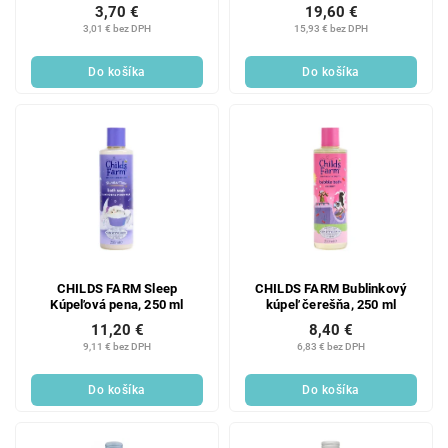
19,60 €
3,70 €
15,93 € bez DPH
3,01 € bez DPH
Do košíka
Do košíka
CHILDS FARM Sleep
CHILDS FARM Bublinkový
Kúpeľová pena, 250 ml
kúpeľ čerešňa, 250 ml
11,20 €
8,40 €
9,11 € bez DPH
6,83 € bez DPH
Do košíka
Do košíka