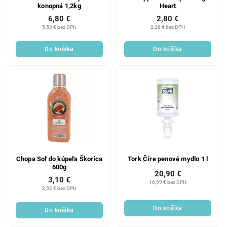
konopná 1,2kg
Heart
6,80 €
2,80 €
5,53 € bez DPH
2,28 € bez DPH
Do košíka
Do košíka
Chopa Soľ do kúpeľa Škorica
Tork Číre penové mydlo 1 l
600g
20,90 €
3,10 €
16,99 € bez DPH
2,52 € bez DPH
Do košíka
Do košíka