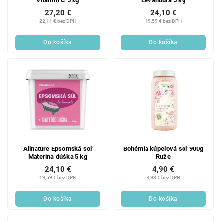
Vitamín C 5 kg
Levanduľa 5 kg
27,20 €
24,10 €
22,11 € bez DPH
19,59 € bez DPH
Do košíka
Do košíka
Allnature Epsomská soľ
Bohémia kúpeľová soľ 900g
Materina dúška 5 kg
Ruže
24,10 €
4,90 €
19,59 € bez DPH
3,98 € bez DPH
Do košíka
Do košíka