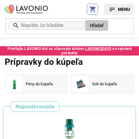
Prejsť
na
obsah
Hľadať
Privítajte LAVONIO dni so zľavovým kódom
LAVONIODAYS
na vybrané
produkty
Prípravky do kúpeľa
Peny do kúpeľa
Soli do kúpeľa
Najpredávanejšie