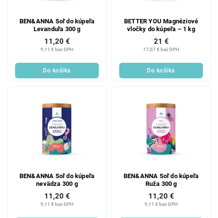
BEN&ANNA Soľ do kúpeľa
BETTER YOU Magnéziové
Levanduľa 300 g
vločky do kúpeľa – 1 kg
11,20 €
21 €
9,11 € bez DPH
17,07 € bez DPH
Do košíka
Do košíka
BEN&ANNA Soľ do kúpeľa
BEN&ANNA Soľ do kúpeľa
nevädza 300 g
Ruža 300 g
11,20 €
11,20 €
9,11 € bez DPH
9,11 € bez DPH