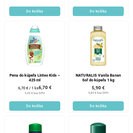
Do košíka
Do košíka
Pena do kúpeľa Linteo Kids –
NATURALIS Vanila Banan
425 ml
Soľ do kúpeľa 1 kg
6,70 €
5,90 €
Jednotková
6,70 € / 1 ks
cena:
4,80 € bez DPH
5,45 € bez DPH
Do košíka
Do košíka