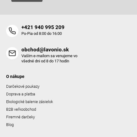
s
u
+421 940 995 209
Po-Pia od 8:00 do 16:00
obchod@lavonio.sk
Vaším e-mailom sa venujeme vo
všedné dni od 8 do 17 hodín
O nákupe
Darčekové poukazy
Doprava a platba
Ekologické balenie zásielok
B2B veľkoobchod
Firemné darčeky
Blog