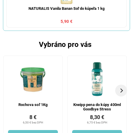
NATURALIS Vanila Banan Soľ do kúpeľa 1 kg
5,90 €
Vybráno pro vás
Rochova soľ 1Kg
Kneipp pena do kúpy 400ml
Goodbye Stress
8 €
8,30 €
6,50 € bez DPH
6,75 € bez DPH