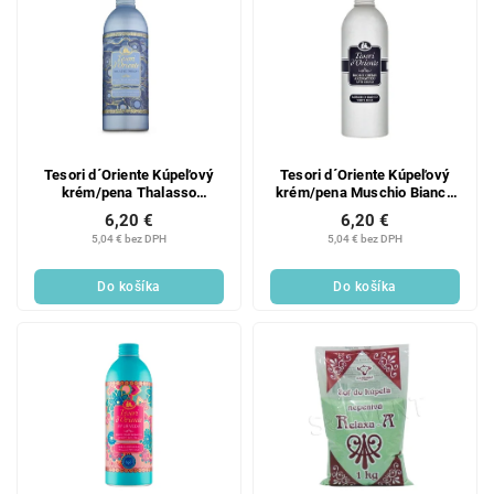
Tesori d´Oriente Kúpeľový
Tesori d´Oriente Kúpeľový
krém/pena Thalasso
krém/pena Muschio Bianco
Therapy 500ml
500ml
6,20 €
6,20 €
5,04 € bez DPH
5,04 € bez DPH
Do košíka
Do košíka