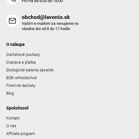
Po-Pia od 8:00 do 16:00
obchod@lavonio.sk
Vaším e-mailom sa venujeme vo
všedné dni od 8 do 17 hodín
O nákupe
Darčekové poukazy
Doprava a platba
Ekologické balenie zásielok
B2B veľkoobchod
Firemné darčeky
Blog
Spoločnosť
Kontakt
O nás
Affiliate program