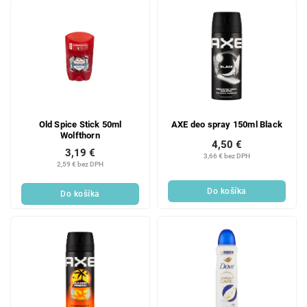
Old Spice Stick 50ml
AXE deo spray 150ml Black
Wolfthorn
4,50 €
3,19 €
3,66 € bez DPH
2,59 € bez DPH
Do košíka
Do košíka