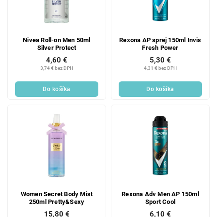
Nivea Roll-on Men 50ml
Rexona AP sprej 150ml Invis
Silver Protect
Fresh Power
4,60 €
5,30 €
3,74 € bez DPH
4,31 € bez DPH
Do košíka
Do košíka
Women Secret Body Mist
Rexona Adv Men AP 150ml
250ml Pretty&Sexy
Sport Cool
15,80 €
6,10 €