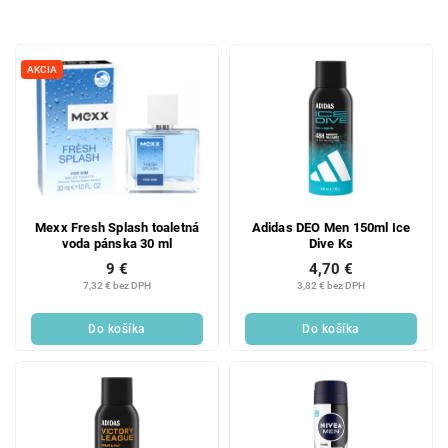
d
e
V
n
ý
i
AKCIA
p
e
i
p
s
r
p
o
r
d
o
u
d
k
Mexx Fresh Splash toaletná
Adidas DEO Men 150ml Ice
voda pánska 30 ml
Dive Ks
u
t
9 €
4,70 €
k
o
7,32 € bez DPH
3,82 € bez DPH
t
v
o
Do košíka
Do košíka
v