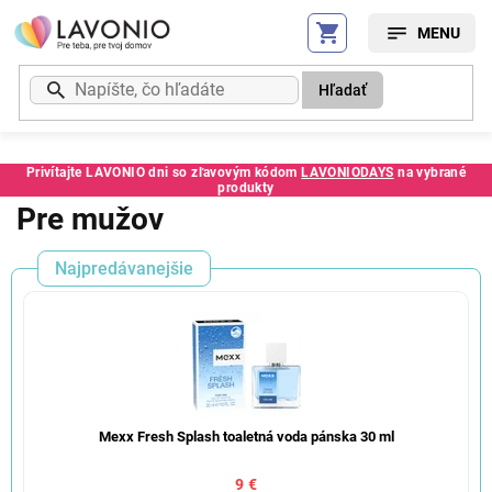
Prejsť
na
obsah
Hľadať
Privítajte LAVONIO dni so zľavovým kódom
LAVONIODAYS
na vybrané
produkty
Pre mužov
Najpredávanejšie
Mexx Fresh Splash toaletná voda pánska 30 ml
9 €