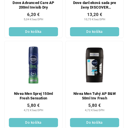
Dove Advanced Care AP
Dove darčeková sada pre
200ml Invisib Dry
ženy DISCOVER
(antiperspirant + sprchový
6,20 €
13,20 €
gél)
5,04 € bez DPH
10,73 € bez DPH
Do košíka
Do košíka
Nivea Men Sprej 150ml
Nivea Men Tuhý AP B&W
Fresh Sensation
50ml Inv Fresh
5,80 €
5,80 €
4,72 € bez DPH
4,72 € bez DPH
Do košíka
Do košíka