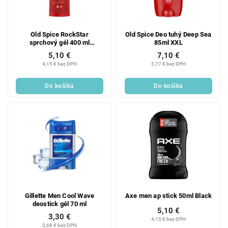
Old Spice RockStar
Old Spice Deo tuhý Deep Sea
sprchový gél 400 ml
85ml XXL
Novinka!
5,10 €
7,10 €
4,15 € bez DPH
5,77 € bez DPH
Do košíka
Do košíka
Gillette Men Cool Wave
Axe men ap stick 50ml Black
deostick gél 70 ml
5,10 €
3,30 €
4,15 € bez DPH
2,68 € bez DPH