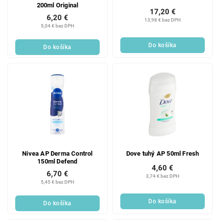
200ml Original
17,20 €
6,20 €
13,98 € bez DPH
5,04 € bez DPH
Do košíka
Do košíka
Nivea AP Derma Control
Dove tuhý AP 50ml Fresh
150ml Defend
4,60 €
6,70 €
3,74 € bez DPH
5,45 € bez DPH
Do košíka
Do košíka