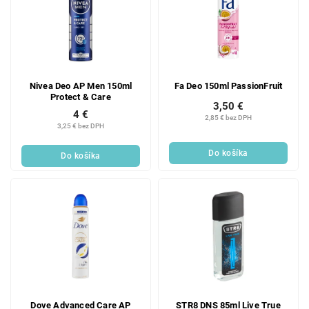
Nivea Deo AP Men 150ml
Fa Deo 150ml PassionFruit
Protect & Care
3,50 €
4 €
2,85 € bez DPH
3,25 € bez DPH
Do košíka
Do košíka
Dove Advanced Care AP
STR8 DNS 85ml Live True