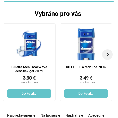
Vybráno pro vás
Gillette Men Cool Wave
GILLETTE Arctic Ice 70 ml
deostick gél 70 ml
3,30 €
3,49 €
2,68 € bez DPH
2,84 € bez DPH
Do košíka
Do košíka
R
a
Najpredávanejšie
Najlacnejšie
Najdrahšie
Abecedne