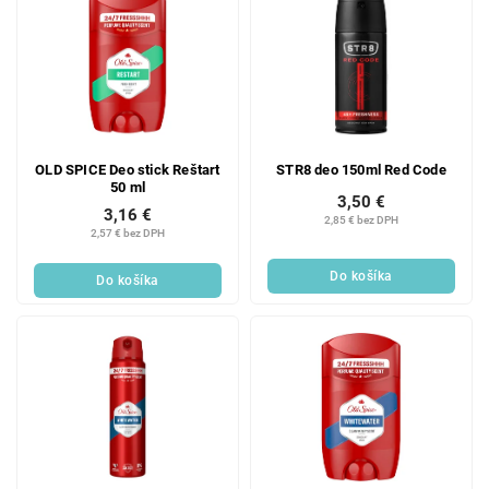
OLD SPICE Deo stick Reštart
STR8 deo 150ml Red Code
50 ml
3,50 €
3,16 €
2,85 € bez DPH
2,57 € bez DPH
Do košíka
Do košíka