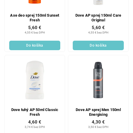
Axe deo sprej 150ml Sunset
Dove AP sprej 150ml Care
Fresh
Original
5,60 €
5,60 €
4,55 € bez DPH
4,55 € bez DPH
Do košíka
Do košíka
Dove tuhý AP 50ml Classic
Dove AP sprej Men 150ml
Fresh
Energising
4,60 €
4,30 €
3,74 € bez DPH
3,50 € bez DPH