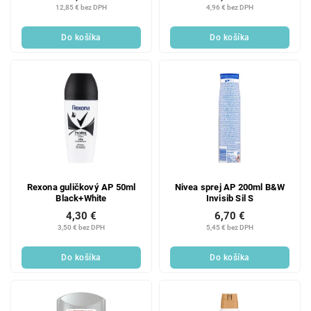
12,85 € bez DPH
4,96 € bez DPH
Do košíka
Do košíka
Rexona guličkový AP 50ml
Nivea sprej AP 200ml B&W
Black+White
Invisib Sil S
4,30 €
6,70 €
3,50 € bez DPH
5,45 € bez DPH
Do košíka
Do košíka