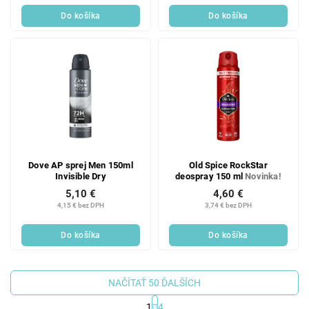
Do košíka
Do košíka
Dove AP sprej Men 150ml
Old Spice RockStar
Invisible Dry
deospray 150 ml
Novinka!
5,10 €
4,60 €
4,15 € bez DPH
3,74 € bez DPH
Do košíka
Do košíka
NAČÍTAŤ 50 ĎALŠÍCH
1
4