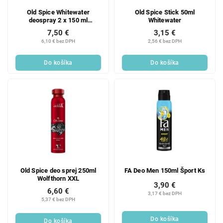
Old Spice Whitewater
Old Spice Stick 50ml
deospray 2 x 150 ml
Whitewater
darčeková sada
7,50 €
3,15 €
6,10 € bez DPH
2,56 € bez DPH
Do košíka
Do košíka
Old Spice deo sprej 250ml
FA Deo Men 150ml Šport Ks
Wolfthorn XXL
3,90 €
6,60 €
3,17 € bez DPH
5,37 € bez DPH
Do košíka
Do košíka