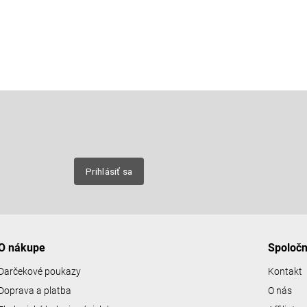
Email
nových
Prihlásiť sa
O nákupe
Spoloč
Darčekové poukazy
Kontakt
Doprava a platba
O nás