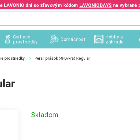
jte LAVONIO dni so zľavovým kódom
LAVONIODAYS
na vybrané 
+421 940 995 209
Čistiace
Hobby a
Domácnosť
prostriedky
záhrada
ie prostriedky
Persil prášok (4PD/kra) Regular
ular
Skladom