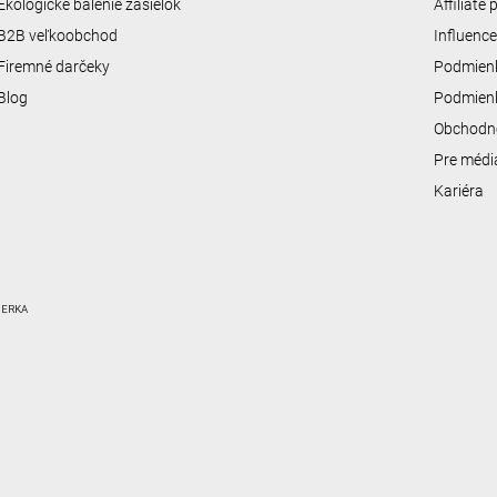
Ekologické balenie zásielok
Affiliate
B2B veľkoobchod
Influenc
Firemné darčeky
Podmienk
Blog
Podmienk
Obchodn
Pre médi
Kariéra