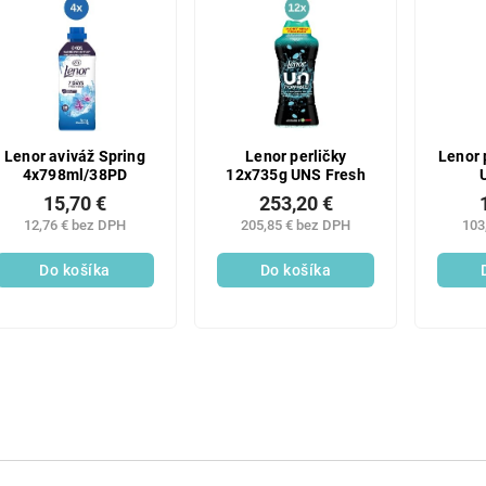
Lenor aviváž Spring
Lenor perličky
Lenor 
4x798ml/38PD
12x735g UNS Fresh
15,70 €
253,20 €
12,76 € bez DPH
205,85 € bez DPH
103
Do košíka
Do košíka