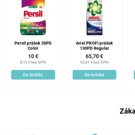
Persil prášok 30PD
Ariel PROFI prášok
Color
130PD Regular
10 €
65,70 €
8,13 € bez DPH
53,41 € bez DPH
Do košíka
Do košíka
Záka