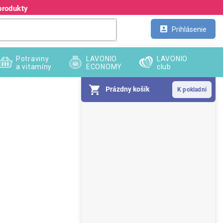
produkty
Kontakt
Veľkoobchod
Prihlásenie
Potraviny
LAVONIO
LAVONIO
a vitamíny
ECONOMY
club
Prázdny košík
B
o
č
n
ý
p
a
n
e
l