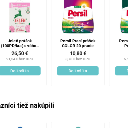
Jeleň prášok
Persil Prací prášok
Pers
(100PD/kra) s vôňou
COLOR 20 pranie
P
orgovánu
Uni
26,50 €
10,80 €
21,54 € bez DPH
8,78 € bez DPH
6,
Do košíka
Do košíka
zníci tiež nakúpili