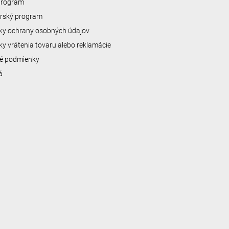
 program
erský program
y ochrany osobných údajov
y vrátenia tovaru alebo reklamácie
é podmienky
á