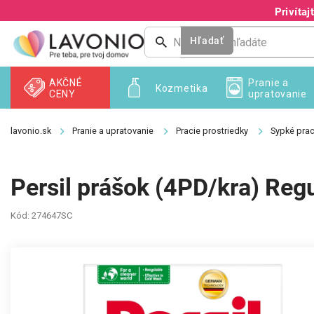
Prejsť
Privíta
na
obsah
Hľadať
AKČNÉ
Pranie a
Kozmetika
CENY
upratovanie
Pranie a upratovanie
Pracie prostriedky
Sypké prac
Persil prášok (4PD/kra) Reg
Kód:
274647SC