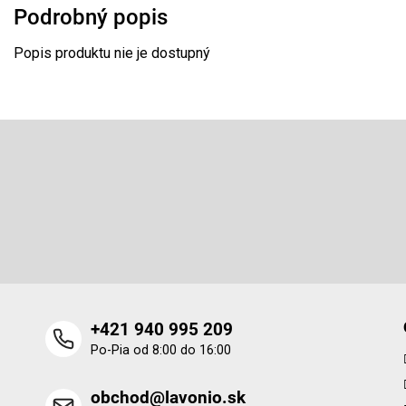
Podrobný popis
Popis produktu nie je dostupný
Z
á
p
Odoberať newsletter
ä
t
Vložte svoj e-mail a my Vám budeme zasielať informácie o 
i
produktoch na našom e-shope.
e
+421 940 995 209
Po-Pia od 8:00 do 16:00
obchod@lavonio.sk