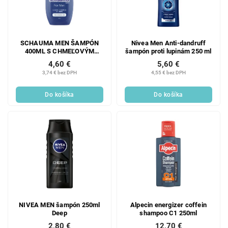
SCHAUMA MEN ŠAMPÓN
Nivea Men Anti-dandruff
400ML S CHMEĽOVÝM
šampón proti lupinám 250 ml
EXTRAKTOM
4,60 €
5,60 €
3,74 € bez DPH
4,55 € bez DPH
Do košíka
Do košíka
NIVEA MEN šampón 250ml
Alpecin energizer coffein
Deep
shampoo C1 250ml
2,80 €
12,70 €