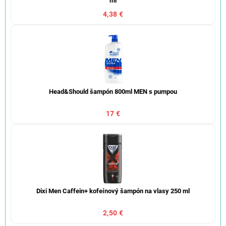
ml
4,38 €
Head&Should šampón 800ml MEN s pumpou
17 €
Dixi Men Caffein+ kofeínový šampón na vlasy 250 ml
2,50 €