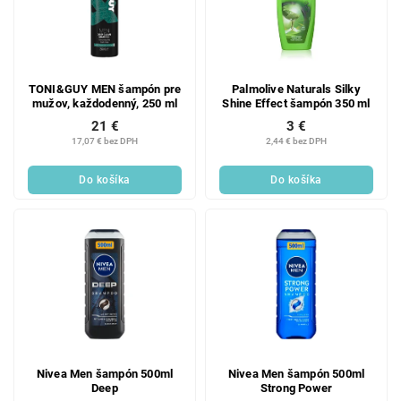
TONI&GUY MEN šampón pre
Palmolive Naturals Silky
mužov, každodenný, 250 ml
Shine Effect šampón 350 ml
21 €
3 €
17,07 € bez DPH
2,44 € bez DPH
Do košíka
Do košíka
Nivea Men šampón 500ml
Nivea Men šampón 500ml
Deep
Strong Power