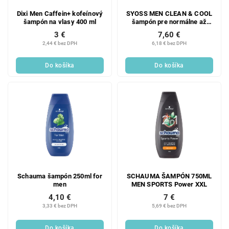
Dixi Men Caffein+ kofeínový
SYOSS MEN CLEAN & COOL
šampón na vlasy 400 ml
šampón pre normálne až
mastné vlasy 440ml
3 €
7,60 €
2,44 € bez DPH
6,18 € bez DPH
Do košíka
Do košíka
Schauma šampón 250ml for
SCHAUMA ŠAMPÓN 750ML
men
MEN SPORTS Power XXL
4,10 €
7 €
3,33 € bez DPH
5,69 € bez DPH
Do košíka
Do košíka