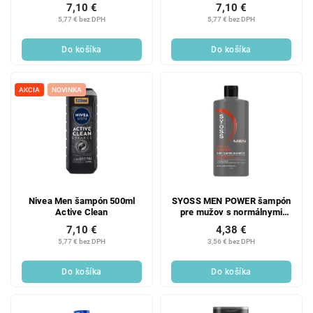
7,10 €
7,10 €
5,77 € bez DPH
5,77 € bez DPH
Do košíka
Do košíka
AKCIA
NOVINKA
Nivea Men šampón 500ml
SYOSS MEN POWER šampón
Active Clean
pre mužov s normálnymi
vlasmi 440 ml
7,10 €
4,38 €
5,77 € bez DPH
3,56 € bez DPH
Do košíka
Do košíka