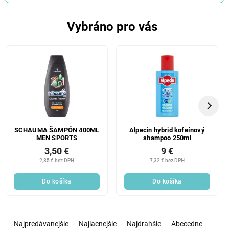
Vybráno pro vás
SCHAUMA ŠAMPÓN 400ML
Alpecin hybrid kofeínový
MEN SPORTS
shampoo 250ml
3,50 €
9 €
2,85 € bez DPH
7,32 € bez DPH
Do košíka
Do košíka
R
a
Najpredávanejšie
Najlacnejšie
Najdrahšie
Abecedne