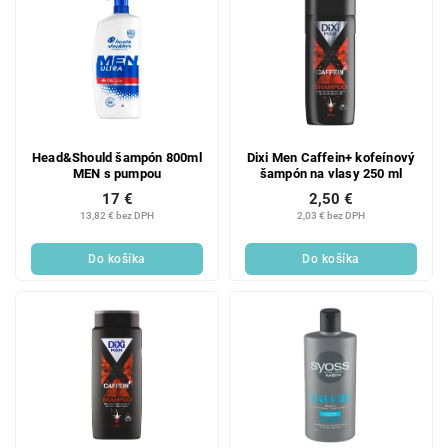
Head&Should šampón 800ml
Dixi Men Caffein+ kofeínový
MEN s pumpou
šampón na vlasy 250 ml
17 €
2,50 €
13,82 € bez DPH
2,03 € bez DPH
Do košíka
Do košíka