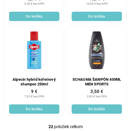
2,28 € bez DPH
10,33 € bez DPH
Do košíka
Do košíka
Alpecin hybrid kofeínový
SCHAUMA ŠAMPÓN 400ML
shampoo 250ml
MEN SPORTS
9 €
3,50 €
7,32 € bez DPH
2,85 € bez DPH
Do košíka
Do košíka
22
položiek celkom
O