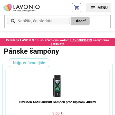
Prejsť
na
obsah
Hľadať
Privítajte LAVONIO dni so zľavovým kódom
LAVONIODAYS
na vybrané
produkty
Pánske šampóny
Najpredávanejšie
Dixi Men Anti Dandruff šampón proti lupinám, 400 ml
3,60 €