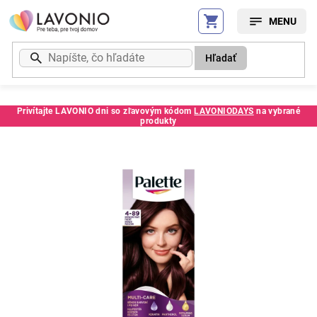
Prejsť
na
obsah
Hľadať
Privítajte LAVONIO dni so zľavovým kódom
LAVONIODAYS
na vybrané
produkty
Kód:
1498SCCE