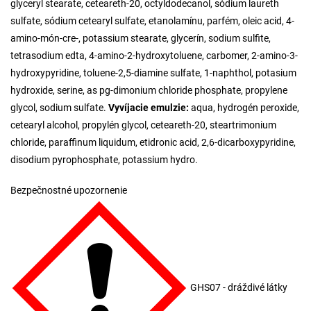
glyceryl stearate, ceteareth-20, octyldodecanol, sódium laureth
sulfate, sódium cetearyl sulfate, etanolamínu, parfém, oleic acid, 4-
amino-món-cre-, potassium stearate, glycerín, sodium sulfite,
tetrasodium edta, 4-amino-2-hydroxytoluene, carbomer, 2-amino-3-
hydroxypyridine, toluene-2,5-diamine sulfate, 1-naphthol, potasium
hydroxide, serine, as pg-dimonium chloride phosphate, propylene
glycol, sodium sulfate.
Vyvíjacie emulzie:
aqua, hydrogén peroxide,
cetearyl alcohol, propylén glycol, ceteareth-20, steartrimonium
chloride, paraffinum liquidum, etidronic acid, 2,6-dicarboxypyridine,
disodium pyrophosphate, potassium hydro.
Bezpečnostné upozornenie
GHS07 - dráždivé látky