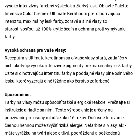
vysoko intenzívny farebný výsledok a žiarivý lesk. Objavte Palette
Intensive Color Creme s Ultimate Keratínom pre: dlhotrvajúcu
intenzitu, maximálny lesk farby, zdravé a silné vlasy so
starostlivosťou, až 100% krytie šedín a ochrana proti vymývaniu
farby.
Vysoká ochrana pre Vaše vlasy:
Receptúra s Ultimate keratínom sa o Vaše vlasy stará, zatiaľ čo v
nich ukotvuje vysoko intenzívne pigmenty pre maximálny lesk farby.
Užite si dlhotrvajúcu intenzitu farby a poddajné vlasy plné oslnivého
lesku, ktoré vyzerajú dlhé týždne ako čerstvo zafarbené!
Upozornenie:
Farby na vlasy môžu spôsobiť ťažké alergické reakcie. Prečítajte si
inštrukcie a riaďte sa nimi. Tento výrobok nie je určený na
používanie pre osoby mladšie ako 16 rokov. Dočasné tetovanie
čiernou hennou môže zvýšiť riziká alergie. Nefarbite si vlasy, ak: -
máte vyrážku na tvári alebo citlivú, podráždenú a poškodenú