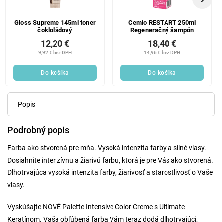
Gloss Supreme 145ml toner
Cemio RESTART 250ml
čokloládový
Regeneračný šampón
12,20 €
18,40 €
9,92 € bez DPH
14,96 € bez DPH
Do košíka
Do košíka
Popis
Podrobný popis
Farba ako stvorená pre mňa. Vysoká intenzita farby a silné vlasy.
Dosiahnite intenzívnu a žiarivú farbu, ktorá je pre Vás ako stvorená.
Dlhotrvajúca vysoká intenzita farby, žiarivosť a starostlivosť o Vaše
vlasy.
Vyskúšajte NOVÉ Palette Intensive Color Creme s Ultimate
Keratínom. Vaša obľúbená farba Vám teraz dodá dlhotrvajúci,