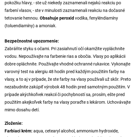
pokožku hlavy, - ste už niekedy zaznamenali nejakú reakciu po
farbení vlasov, - ste v minulosti zaznamenali reakciu na dočasné
tetovanie hennou.
Obsahuje peroxid
vodíka, fenyléndiamíny
(toluendiamíny) a amoniak.
Bezpečnostné upozornenie:
Zabráňte styku s očami. Pri zasiahnutí očí okamžite vypláchnite
vodou. Nepoužívajte na farbenie rias a obočia. Vlasy po aplikácii
dobre opláchnite. Používajte vhodné ochranné rukavice. Vykonajte
varovný test na alergiu 48 hodín pred každým použitím farby na
vlasy, a to aj v prípade, že ste farby na vlasy používali už skôr. Preto
nezabudnite zakúpiť výrobok 48 hodín pred samotným použitím. V
prípade akýchkoľvek reakcií či pochybností sa, prosím, ešte pred
použitím akejkoľvek farby na vlasy poraďte s lekárom. Uchovávajte
mimo dosahu detí.
Zloženie:
Farbiaci krém:
aqua, cetearyl alcohol, ammonium hydroxide,