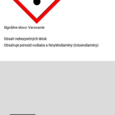
Signálne slovo: Varovanie
Obsah nebezpečných látok
Obsahuje peroxid vodiaka a fenyléndiamíny (toluendiamíny)
Z
á
p
Odoberať newsletter
ä
t
Vložte svoj e-mail a my Vám budeme zasielať informácie o nových
produktoch na našom e-shope.
i
e
Email