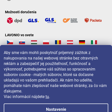
Možnosti doručenia
LAVONIO vo svete
Aby sme vám mohli poskytnúť príjemný zážitok z
nakupovania na našej webovej stránke bez otravných
reklám a zabezpečiť jej použiteľnosť, funkčnosť a
Pre akcie, súťaže a zľavy nás sledujte na:
výkonnosť, potrebujeme váš súhlas so spracovaním
súborov cookie - malých súborov, ktoré sa dočasne
ukladajú vo vašom prehliadači. Ak nám ho udelíte,
pomáhate nám zlepšovať naše webové stránky, za čo vám
ďakujeme.
Viac informácií nájdete
tu
.
Nastavenie