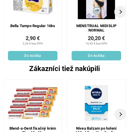
Bella Tampo Regular 16ks
MENSTRUAL MIDISLIP
NORMAL
2,90 €
20,20 €
2,36 € bez DPH
16,42 € bez DPH
Do košíka
Do košíka
Zákazníci tiež nakúpili
Blend-a-Dent fixačný krém
Nivea Balzam po holení