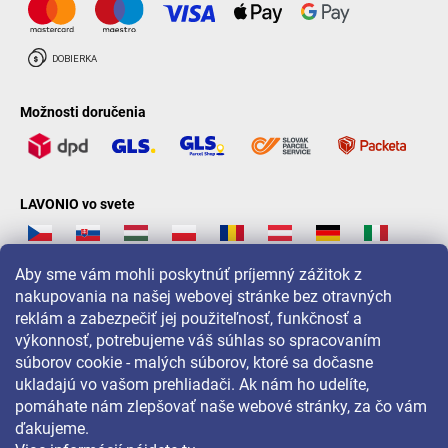
Možnosti doručenia
LAVONIO vo svete
Aby sme vám mohli poskytnúť príjemný zážitok z
nakupovania na našej webovej stránke bez otravných
reklám a zabezpečiť jej použiteľnosť, funkčnosť a
Pre akcie, súťaže a zľavy nás sledujte na:
výkonnosť, potrebujeme váš súhlas so spracovaním
súborov cookie - malých súborov, ktoré sa dočasne
ukladajú vo vašom prehliadači. Ak nám ho udelíte,
pomáhate nám zlepšovať naše webové stránky, za čo vám
ďakujeme.