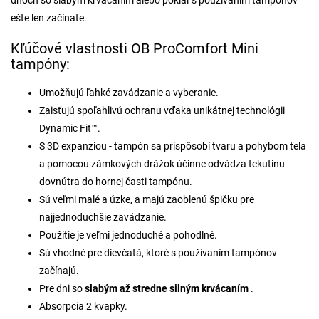
dňoch so slabým krvácaním alebo pokiaľ s používaním tampónov
ešte len začínate.
Kľúčové vlastnosti OB ProComfort Mini
tampóny:
Umožňujú ľahké zavádzanie a vyberanie.
Zaisťujú spoľahlivú ochranu vďaka unikátnej technológii
Dynamic Fit™.
S 3D expanziou - tampón sa prispôsobí tvaru a pohybom tela
a pomocou zámkových drážok účinne odvádza tekutinu
dovnútra do hornej časti tampónu.
Sú veľmi malé a úzke, a majú zaoblenú špičku pre
najjednoduchšie zavádzanie.
Použitie je veľmi jednoduché a pohodlné.
Sú vhodné pre dievčatá, ktoré s používaním tampónov
začínajú.
Pre dni so
slabým až stredne silným krvácaním
.
Absorpcia 2 kvapky.