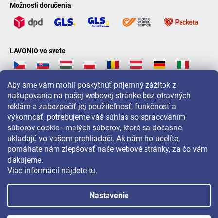
Možnosti doručenia
LAVONIO vo svete
Aby sme vám mohli poskytnúť príjemný zážitok z
nakupovania na našej webovej stránke bez otravných
reklám a zabezpečiť jej použiteľnosť, funkčnosť a
Pre akcie, súťaže a zľavy nás sledujte na:
výkonnosť, potrebujeme váš súhlas so spracovaním
súborov cookie - malých súborov, ktoré sa dočasne
ukladajú vo vašom prehliadači. Ak nám ho udelíte,
pomáhate nám zlepšovať naše webové stránky, za čo vám
ďakujeme.
Viac informácií nájdete
tu
.
Nastavenie
Copyright 2026
LAVONIO.sk
. Všetky práva vyhradené.