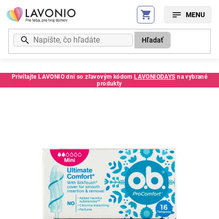
Prejsť
na
obsah
Hľadať
Privítajte LAVONIO dni so zľavovým kódom
LAVONIODAYS
na vybrané
produkty
Kód:
4461CETE