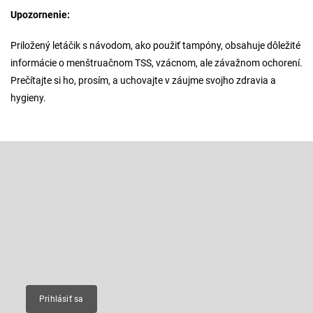
Upozornenie:
Priložený letáčik s návodom, ako použiť tampóny, obsahuje dôležité
informácie o menštruačnom TSS, vzácnom, ale závažnom ochorení.
Prečítajte si ho, prosím, a uchovajte v záujme svojho zdravia a
hygieny.
Z
á
p
Odoberať newsletter
ä
t
Vložte svoj e-mail a my Vám budeme zasielať informácie o nových
produktoch na našom e-shope.
i
e
Email
Prihlásiť sa