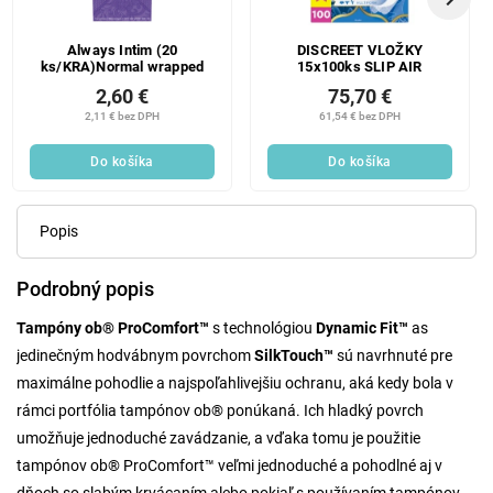
Always Intim (20
DISCREET VLOŽKY
ks/KRA)Normal wrapped
15x100ks SLIP AIR
2,60 €
75,70 €
2,11 € bez DPH
61,54 € bez DPH
Do košíka
Do košíka
Popis
Podrobný popis
Tampóny ob® ProComfort™
s technológiou
Dynamic Fit™
as
jedinečným hodvábnym povrchom
SilkTouch™
sú navrhnuté pre
maximálne pohodlie a najspoľahlivejšiu ochranu, aká kedy bola v
rámci portfólia tampónov ob® ponúkaná. Ich hladký povrch
umožňuje jednoduché zavádzanie, a vďaka tomu je použitie
tampónov ob® ProComfort™ veľmi jednoduché a pohodlné aj v