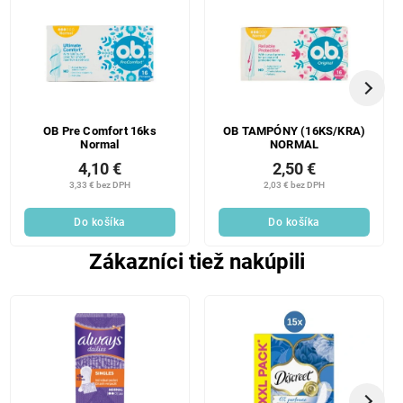
OB Pre Comfort 16ks
OB TAMPÓNY (16KS/KRA)
Normal
NORMAL
4,10 €
2,50 €
3,33 € bez DPH
2,03 € bez DPH
Do košíka
Do košíka
Zákazníci tiež nakúpili