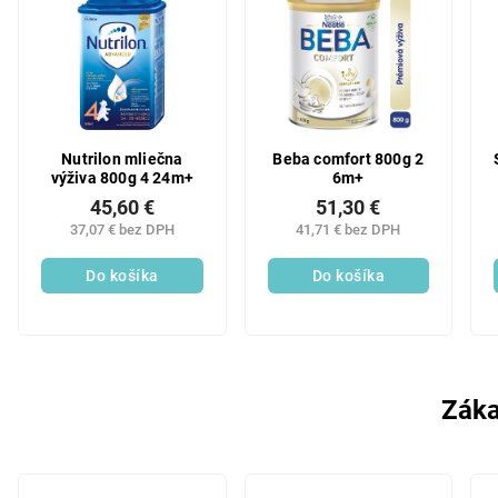
Nutrilon mliečna
Beba comfort 800g 2
výživa 800g 4 24m+
6m+
45,60 €
51,30 €
37,07 € bez DPH
41,71 € bez DPH
Do košíka
Do košíka
Záka