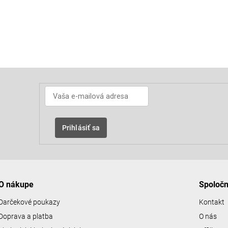
Prihlásiť sa
O nákupe
Spoloč
Darčekové poukazy
Kontakt
Doprava a platba
O nás