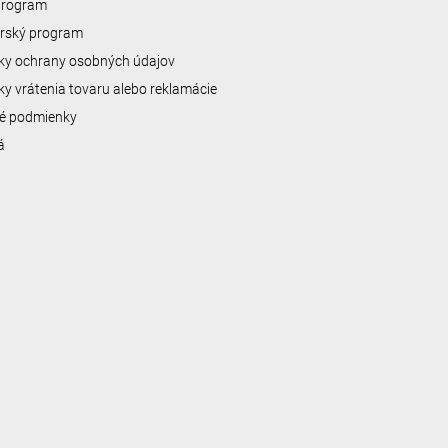
 program
erský program
y ochrany osobných údajov
y vrátenia tovaru alebo reklamácie
é podmienky
á