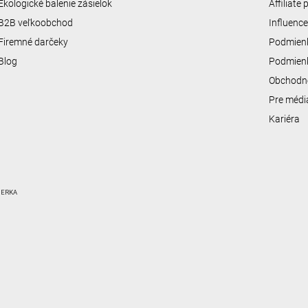
Ekologické balenie zásielok
Affiliate
B2B veľkoobchod
Influenc
Firemné darčeky
Podmienk
Blog
Podmienk
Obchodn
Pre médi
Kariéra