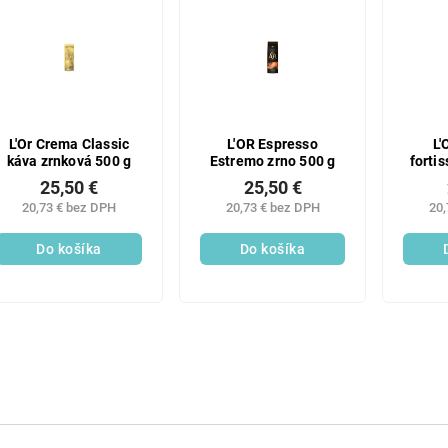
L'Or Crema Classic
L'OR Espresso
L'
káva zrnková 500 g
Estremo zrno 500 g
forti
25,50 €
25,50 €
20,73 € bez DPH
20,73 € bez DPH
20,
Do košíka
Do košíka