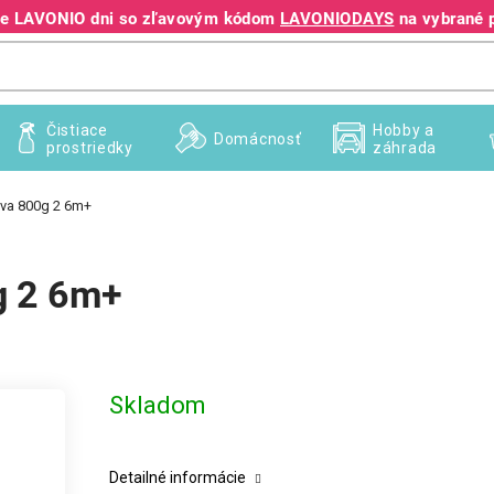
jte LAVONIO dni so zľavovým kódom
LAVONIODAYS
na vybrané 
+421 940 995 209
Čistiace
Hobby a
Domácnosť
prostriedky
záhrada
živa 800g 2 6m+
g 2 6m+
Skladom
Detailné informácie