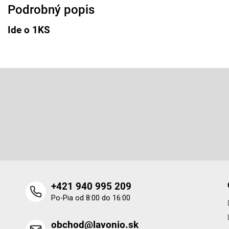
Podrobný popis
Ide o 1KS
Z
á
p
ä
Odoberať newsletter
t
i
e
+421 940 995 209
Po-Pia od 8:00 do 16:00
obchod@lavonio.sk