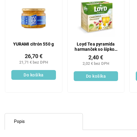
YURAMI citrón 550 g
Loyd Tea pyramída
harmanček so šípkou
40g
26,70 €
2,40 €
21,71 € bez DPH
2,02 € bez DPH
Do košíka
Do košíka
Popis