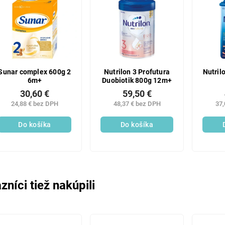
Sunar complex 600g 2
Nutrilon 3 Profutura
Nutril
6m+
Duobiotik 800g 12m+
30,60 €
59,50 €
24,88 € bez DPH
48,37 € bez DPH
37,
Do košíka
Do košíka
zníci tiež nakúpili