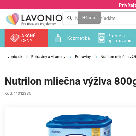
Prejsť
Privíta
na
obsah
Hľadať
AKČNÉ
Pranie a
Kozmetika
CENY
upratovanie
Potraviny a vitamíny
Potraviny
Nutrilon mliečna vý
Nutrilon mliečna výživa 800
Kód:
113123SC