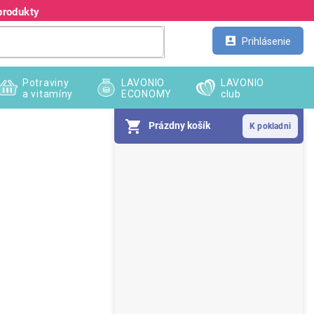
produkty
Kontakt
Veľkoobchod
Prihlásenie
Potraviny
LAVONIO
LAVONIO
a vitamíny
ECONOMY
club
Prázdny košík
B
o
č
n
ý
p
a
n
e
l