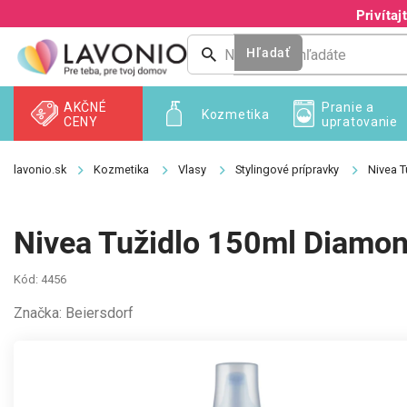
Prejsť
Privíta
na
obsah
Hľadať
AKČNÉ
Pranie a
Kozmetika
CENY
upratovanie
Kozmetika
Vlasy
Stylingové prípravky
Nivea 
Nivea Tužidlo 150ml Diamo
Kód:
4456
Značka:
Beiersdorf