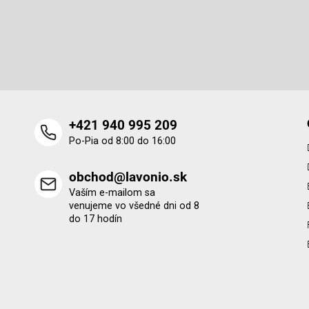
p
Odoberať newsletter
ä
t
Vložte svoj e-mail a my Vám budeme zasielať informácie o 
i
produktoch na našom e-shope.
e
+421 940 995 209
Po-Pia od 8:00 do 16:00
obchod@lavonio.sk
Vaším e-mailom sa
venujeme vo všedné dni od 8
do 17 hodín