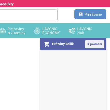
produkty
Kontakt
Veľkoobchod
Prihlásenie
Potraviny
LAVONIO
LAVONIO
a vitamíny
ECONOMY
club
Prázdny košík
B
o
č
n
ý
p
a
n
e
l