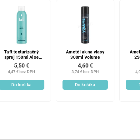
Taft texturizačný
Ameté lak na vlasy
Amet
sprej 150ml Aloe
300ml Volume
25
Boost
5,50 €
4,60 €
4,47 € bez DPH
3,74 € bez DPH
4,
Do košíka
Do košíka