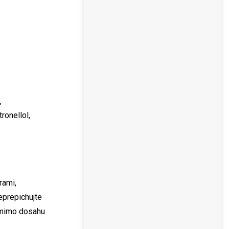
,
ronellol,
rami,
eprepichujte
e mimo dosahu