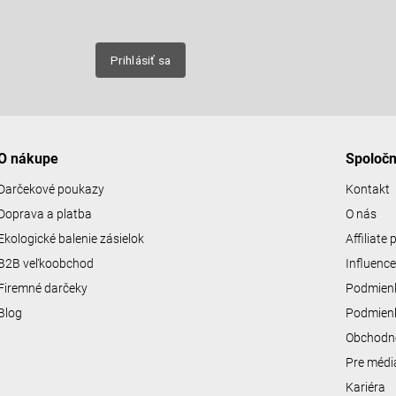
nových
Prihlásiť sa
O nákupe
Spoloč
Darčekové poukazy
Kontakt
Doprava a platba
O nás
Ekologické balenie zásielok
Affiliate
B2B veľkoobchod
Influenc
Firemné darčeky
Podmienk
Blog
Podmienk
Obchodn
Pre médi
Kariéra