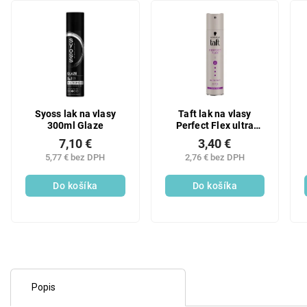
Syoss lak na vlasy
Taft lak na vlasy
300ml Glaze
Perfect Flex ultra
silná fixácia a
7,10 €
3,40 €
flexibilita 250 ml
5,77 € bez DPH
2,76 € bez DPH
Do košíka
Do košíka
Popis