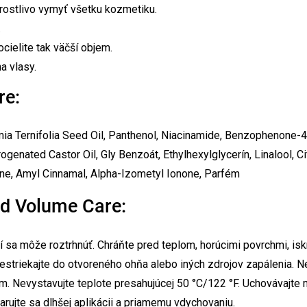
rostlivo vymyť všetku kozmetiku.
.
cielite tak väčší objem.
a vlasy.
re:
ia Ternifolia Seed Oil, Panthenol, Niacinamide, Benzophenone-4
nated Castor Oil, Gly Benzoát, Ethylhexylglycerín, Linalool, Cit
ene, Amyl Cinnamal, Alpha-Izometyl Ionone, Parfém
nd Volume Care:
í sa môže roztrhnúť. Chráňte pred teplom, horúcimi povrchmi, isk
estriekajte do otvoreného ohňa alebo iných zdrojov zapálenia. N
ním. Nevystavujte teplote presahujúcej 50 °C/122 °F. Uchovávajt
varujte sa dlhšej aplikácii a priamemu vdychovaniu.