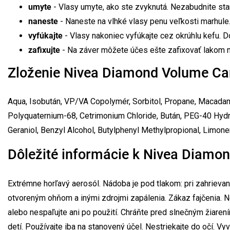
umyte
- Vlasy umyte, ako ste zvyknutá. Nezabudnite sta
naneste
- Naneste na vlhké vlasy penu veľkosti marhule
vyfúkajte
- Vlasy nakoniec vyfúkajte cez okrúhlu kefu. Do
zafixujte
- Na záver môžete účes ešte zafixovať lakom n
Zloženie Nivea Diamond Volume Ca
Aqua, Isobután, VP/VA Copolymér, Sorbitol, Propane, Macadam
Polyquaternium-68, Cetrimonium Chloride, Bután, PEG-40 Hydroge
Geraniol, Benzyl Alcohol, Butylphenyl Methylpropional, Limon
Dôležité informácie k Nivea Diamo
Extrémne horľavý aerosól. Nádoba je pod tlakom: pri zahrievan
otvoreným ohňom a inými zdrojmi zapálenia. Zákaz fajčenia. N
alebo nespaľujte ani po použití. Chráňte pred slnečným žiare
detí. Používajte iba na stanovený účel. Nestriekajte do očí. Vy