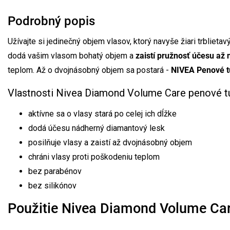
Podrobný popis
Užívajte si jedinečný objem vlasov, ktorý navyše žiari trblie
dodá vašim vlasom bohatý objem a
zaistí pružnosť účesu až 
teplom. Až o dvojnásobný objem sa postará -
NIVEA Penové t
Vlastnosti Nivea Diamond Volume Care penové tu
aktívne sa o vlasy stará po celej ich dĺžke
dodá účesu nádherný diamantový lesk
posilňuje vlasy a zaistí až dvojnásobný objem
chráni vlasy proti poškodeniu teplom
bez parabénov
bez silikónov
Použitie Nivea Diamond Volume Care