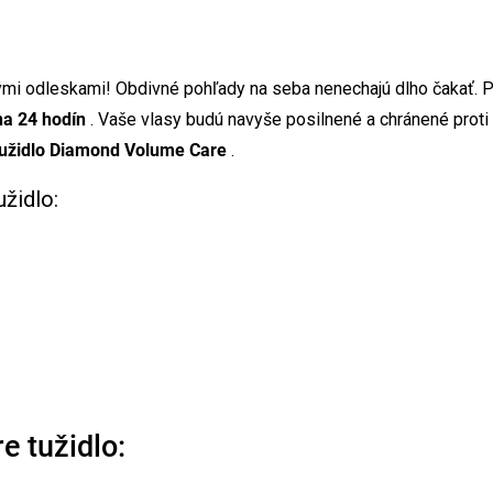
tavými odleskami! Obdivné pohľady na seba nenechajú dlho čakať. 
na 24 hodín
. Vaše vlasy budú navyše posilnené a chránené prot
užidlo Diamond Volume Care
.
židlo:
 tužidlo: