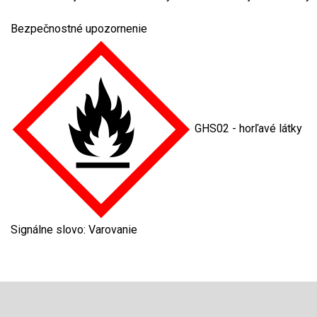
Bezpečnostné upozornenie
GHS02 - horľavé látky
Signálne slovo: Varovanie
Z
á