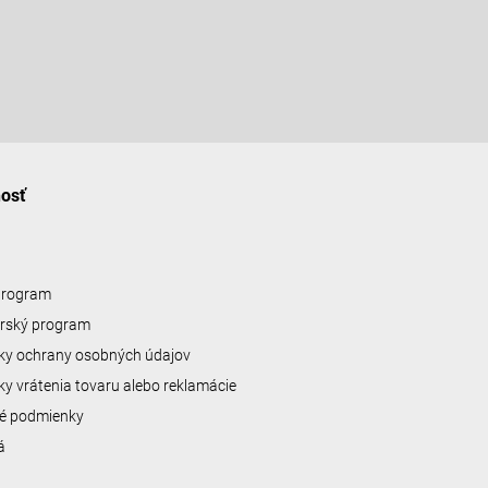
nosť
 program
erský program
y ochrany osobných údajov
y vrátenia tovaru alebo reklamácie
é podmienky
á