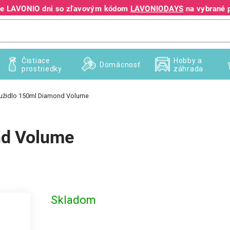
jte LAVONIO dni so zľavovým kódom
LAVONIODAYS
na vybrané 
+421 940 995 209
Čistiace
Hobby a
Domácnosť
prostriedky
záhrada
Tužidlo 150ml Diamond Volume
nd Volume
Skladom