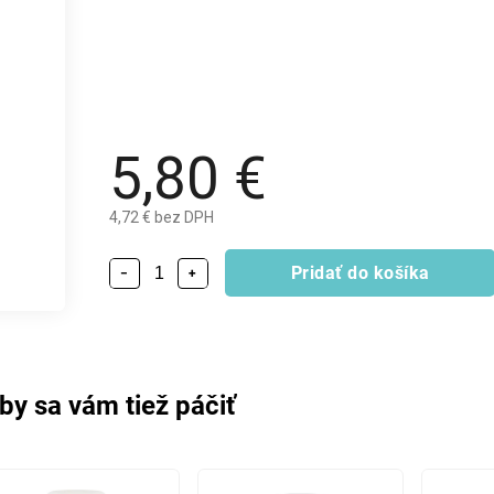
5,80 €
4,72 € bez DPH
Pridať do košíka
−
+
by sa vám tiež páčiť