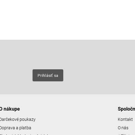
Email
nových
Prihlásiť sa
O nákupe
Spoloč
Darčekové poukazy
Kontakt
Doprava a platba
O nás