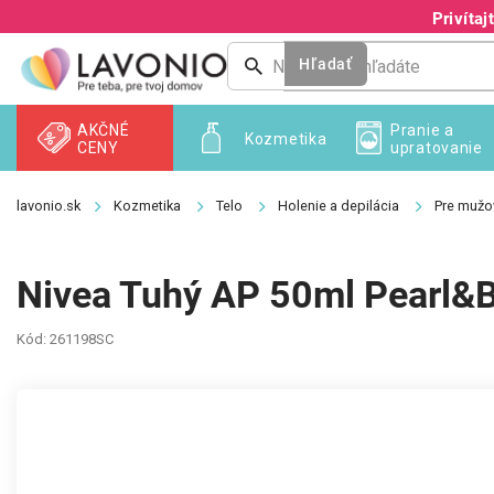
Prejsť
Privíta
na
obsah
Hľadať
AKČNÉ
Pranie a
Kozmetika
CENY
upratovanie
Kozmetika
Telo
Holenie a depilácia
Pre mužo
Nivea Tuhý AP 50ml Pearl&
Kód:
261198SC