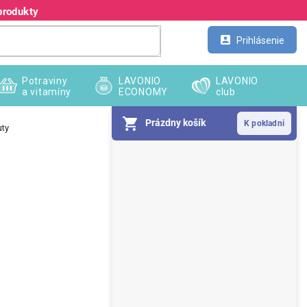
produkty
Kontakt
Veľkoobchod
Prihlásenie
Potraviny
LAVONIO
LAVONIO
a vitamíny
ECONOMY
club
Prázdny košík
uty
B
o
č
n
ý
p
a
n
e
l