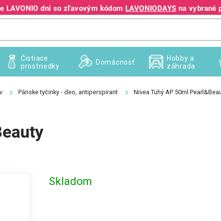
jte LAVONIO dni so zľavovým kódom
LAVONIODAYS
na vybrané 
+421 940 995 209
Čistiace
Hobby a
Domácnosť
prostriedky
záhrada
v
Pánske tyčinky - deo, antiperspirant
Nivea Tuhý AP 50ml Pearl&Bea
Beauty
Skladom