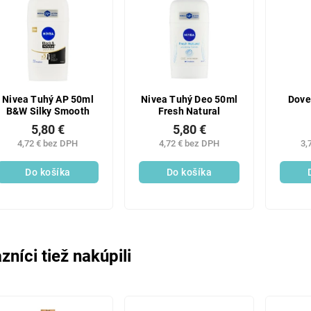
Nivea Tuhý AP 50ml
Nivea Tuhý Deo 50ml
Dove
B&W Silky Smooth
Fresh Natural
5,80 €
5,80 €
4,72 € bez DPH
4,72 € bez DPH
3,
Do košíka
Do košíka
zníci tiež nakúpili