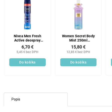
Nivea Men Fresh
Women Secret Body
Active deospray
Mist 250ml
200ml
Pretty&Sexy
6,70 €
15,80 €
5,45 € bez DPH
12,85 € bez DPH
Do košíka
Do košíka
Popis