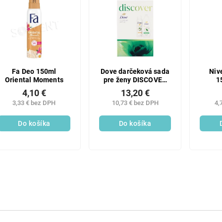
Fa Deo 150ml
Dove darčeková sada
Niv
Oriental Moments
pre ženy DISCOVER
1
(antiperspirant +
4,10 €
13,20 €
sprchový gél)
3,33 € bez DPH
10,73 € bez DPH
4,
Do košíka
Do košíka