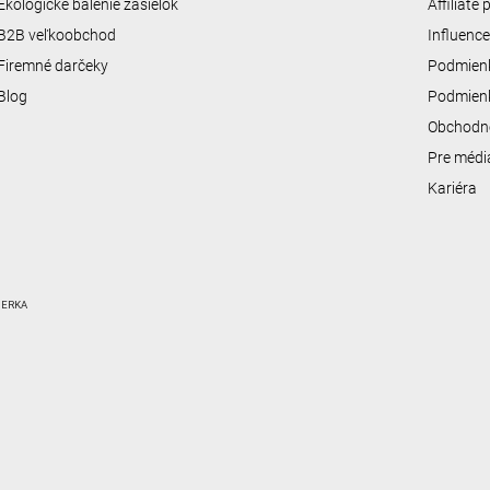
Ekologické balenie zásielok
Affiliate
B2B veľkoobchod
Influenc
Firemné darčeky
Podmienk
Blog
Podmienk
Obchodn
Pre médi
Kariéra