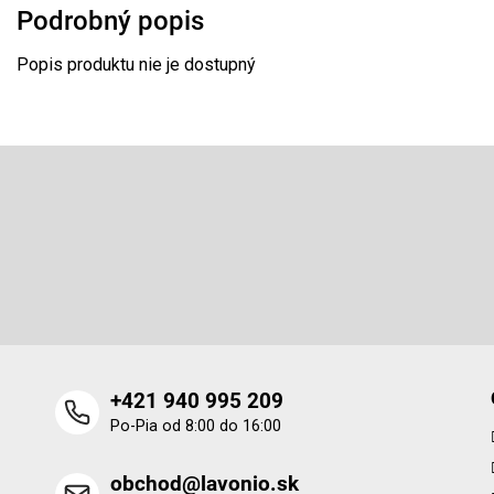
Podrobný popis
Popis produktu nie je dostupný
Z
á
p
Odoberať newsletter
ä
t
Vložte svoj e-mail a my Vám budeme zasielať informácie o 
i
produktoch na našom e-shope.
e
+421 940 995 209
Po-Pia od 8:00 do 16:00
obchod@lavonio.sk