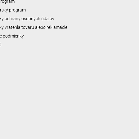
 program
erský program
y ochrany osobných údajov
y vrátenia tovaru alebo reklamácie
é podmienky
á