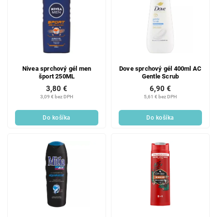
Nivea sprchový gél men
Dove sprchový gél 400ml AC
šport 250ML
Gentle Scrub
3,80 €
6,90 €
3,09 € bez DPH
5,61 € bez DPH
Do košíka
Do košíka