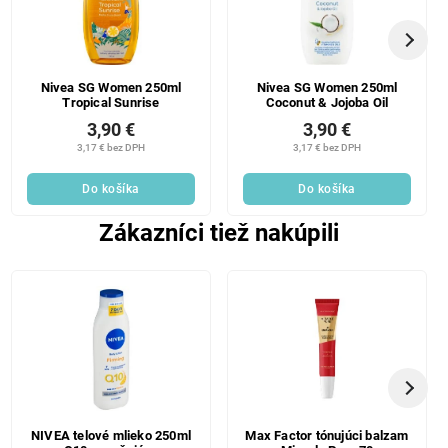
Nivea SG Women 250ml
Nivea SG Women 250ml
Tropical Sunrise
Coconut & Jojoba Oil
3,90 €
3,90 €
3,17 € bez DPH
3,17 € bez DPH
Do košíka
Do košíka
Zákazníci tiež nakúpili
NIVEA telové mlieko 250ml
Max Factor tónujúci balzam