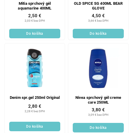
Mitia sprchový gél
OLD SPICE SG 400ML BEAR
aquamarine 400ML
GLOVE
2,50 €
4,50 €
2,03 € bez DPH
3,66 € bez DPH
Do košíka
Do košíka
Denim spr.gel 250ml Original
Nivea sprchový gél creme
care 250ML
2,80 €
3,80 €
2,28 € bez DPH
3,09 € bez DPH
Do košíka
Do košíka