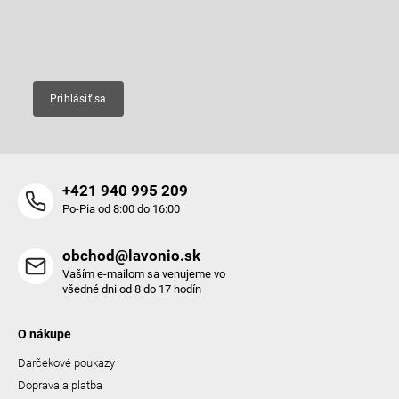
i
e
Email
Prihlásiť sa
+421 940 995 209
Po-Pia od 8:00 do 16:00
obchod@lavonio.sk
Vaším e-mailom sa venujeme vo
všedné dni od 8 do 17 hodín
O nákupe
Darčekové poukazy
Doprava a platba