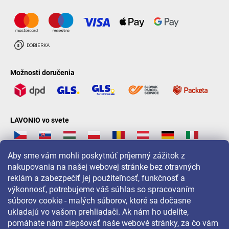
Možnosti doručenia
LAVONIO vo svete
Aby sme vám mohli poskytnúť príjemný zážitok z
nakupovania na našej webovej stránke bez otravných
reklám a zabezpečiť jej použiteľnosť, funkčnosť a
Pre akcie, súťaže a zľavy nás sledujte na:
výkonnosť, potrebujeme váš súhlas so spracovaním
súborov cookie - malých súborov, ktoré sa dočasne
ukladajú vo vašom prehliadači. Ak nám ho udelíte,
pomáhate nám zlepšovať naše webové stránky, za čo vám