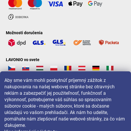
Možnosti doručenia
LAVONIO vo svete
Aby sme vám mohli poskytnúť príjemný zážitok z
nakupovania na našej webovej stránke bez otravných
reklám a zabezpečiť jej použiteľnosť, funkčnosť a
Pre akcie, súťaže a zľavy nás sledujte na:
výkonnosť, potrebujeme váš súhlas so spracovaním
súborov cookie - malých súborov, ktoré sa dočasne
ukladajú vo vašom prehliadači. Ak nám ho udelíte,
pomáhate nám zlepšovať naše webové stránky, za čo vám
ďakujeme.