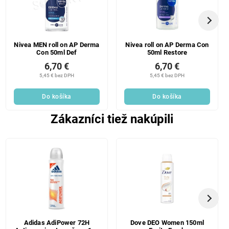
Nivea MEN roll on AP Derma
Nivea roll on AP Derma Con
Con 50ml Def
50ml Restore
6,70 €
6,70 €
5,45 € bez DPH
5,45 € bez DPH
Do košíka
Do košíka
Zákazníci tiež nakúpili
Adidas AdiPower 72H
Dove DEO Women 150ml