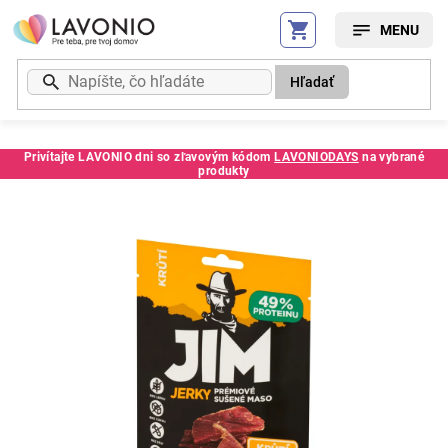
Prejsť
na
obsah
Hľadať
Privítajte LAVONIO dni so zľavovým kódom
LAVONIODAYS
na vybrané
produkty
Kód:
244126SC