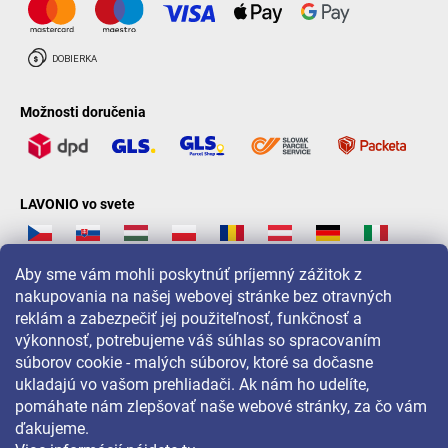
Možnosti doručenia
LAVONIO vo svete
Aby sme vám mohli poskytnúť príjemný zážitok z
nakupovania na našej webovej stránke bez otravných
reklám a zabezpečiť jej použiteľnosť, funkčnosť a
Pre akcie, súťaže a zľavy nás sledujte na:
výkonnosť, potrebujeme váš súhlas so spracovaním
súborov cookie - malých súborov, ktoré sa dočasne
ukladajú vo vašom prehliadači. Ak nám ho udelíte,
pomáhate nám zlepšovať naše webové stránky, za čo vám
ďakujeme.