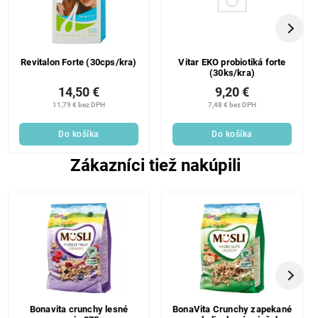
Revitalon Forte (30cps/kra)
Vitar EKO probiotiká forte
(30ks/kra)
14,50 €
9,20 €
11,79 € bez DPH
7,48 € bez DPH
Do košíka
Do košíka
Zákazníci tiež nakúpili
Bonavita crunchy lesné
BonaVita Crunchy zapekané